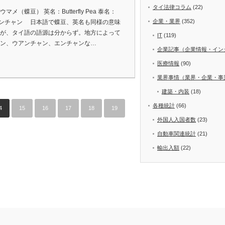
タイ法律コラム
(22)
マメ（蝶豆） 英名：Butterfly Pea 泰名：
企業・業界
(352)
น アンチャン 日本語で蝶豆、英名も同様の意味
が、タイ語の語源は分からず。地方によって
IT
(119)
ン、ウアンチャン、エンチャンな…
企業記事（企業情報・イン
医療情報
(90)
業界事情（業界・企業・事
建築・内装
(18)
各種統計
(66)
4
15
16
17
18
19
外国人入国者数
(23)
自動車関連統計
(21)
輸出入額
(22)