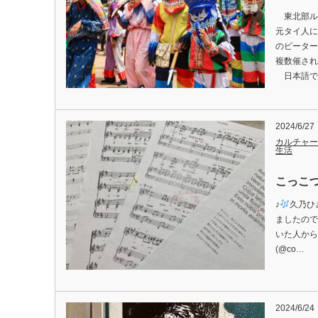
東北部ル
元タイ人に
のピーター
複数催され
日本語で
2024/6/27
カルチャー
生活
こっこつ
♪
久乃ひ
ましたので
いた人から
(@co…
2024/6/24