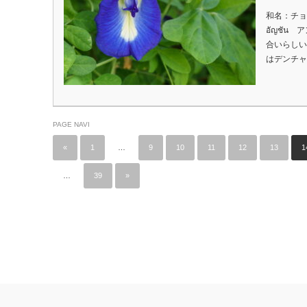
和名：チョウ
อัญชั
合いらしい
はデンチャ
PAGE NAVI
«
1
…
9
10
11
12
13
1
…
39
»