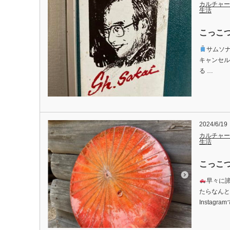
カルチャー
生活
こっこつ
サムソ
キャンセルし
る …
2024/6/19
カルチャー
生活
こっこつ
早々に
たらなんと
Instagra