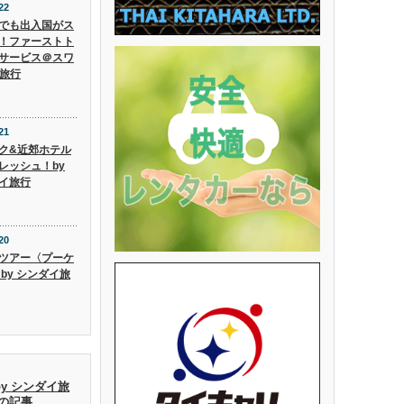
22
でも出入国がス
！ファーストト
サービス＠スワ
イ旅行
21
ク&近郊ホテル
レッシュ！by
イ旅行
20
ツアー〈プーケ
 by シンダイ旅
by シンダイ旅
去の記事