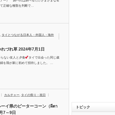
イナー） 調べれば調べるだけさまざまな名
て正確な種類を判断で…
,
タイとつながる日本人・外国人・海外
れづれ草 2024年7月1日
要らない友人と夕食
タイで出会った同じ歳
婦を我が家に初めて招待しました。 …
カルチャー
,
タイの祭り・祝日
ーイ県のピーターコーン（ผีตา
トピック
7月7～9日