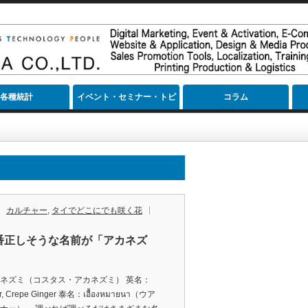
各種統計
イベント・セミナー・トピ
コラム
ック
カルチャー
,
タイでどこにでも咲く花
一番正しそうな名前が「アカネズ
ネズミ（コスタス・アカネズミ） 英名：
r, Crepe Ginger 泰名：เอื้องหมายนา（ウア