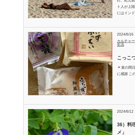
れ、紀元前
ト人が上陸
にはインド
2024/6/16
カルチャー
生活
こっこつ
束の間
に感謝 この
2024/6/12
36）
メ」