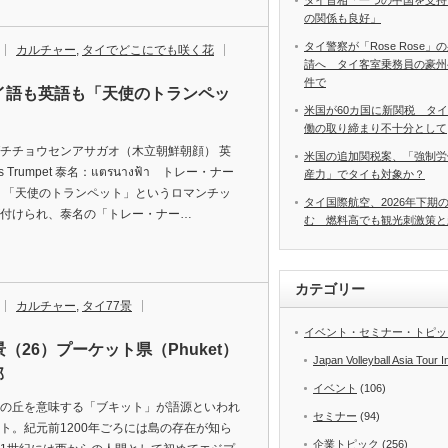
タイ首相「一つの中国を支持
の関係も良好」
タイ警察が「Rose Rose
カルチャー
,
タイでどこにでも咲く花
請へ タイ客室乗務員の豪州
件で
タイ語も英語も「天使のトランペッ
米国が60カ国に新関税 タ
働の取り締まり不十分として
チチョウセンアサガオ（木立朝鮮朝顔） 英
米国の追加関税案、「強制労
's Trumpet 泰名：แตรนางฟ้า トレー・ナー
産力」でタイも対象か？
 「天使のトランペット」というロマンチッ
タイ国際航空、2026年下期
付けられ、泰名の「トレー・ナー…
む 燃料高でも観光刺激策と
カテゴリー
カルチャー
,
タイ77景
イベント・セミナー・トピッ
景（26）プーケット県（Phuket）
Japan Volleyball Asia Tour I
部
イベント
(106)
の丘を意味する「ブキット」が語源といわれ
セミナー
(94)
ト。紀元前1200年ごろには島の存在が知ら
企業トピック
(256)