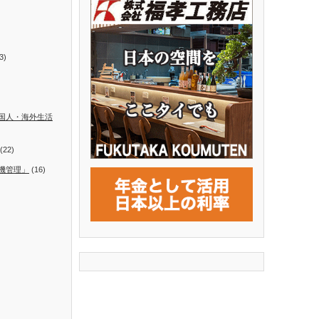
3)
国人・海外生活
(22)
機管理」
(16)