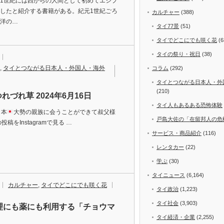
1世紀には西からの人間として初めてエジプ
したと紹介する書籍がある。紀元1世紀ごろ
カルチャー
(388)
洋の…
タイ77景
(51)
タイでどこにでも咲く花
(6
タイの祭り・祝日
(38)
,
タイとつながる日本人・外国人・海外
コラム
(292)
タイとつながる日本人・外
(210)
れづれ草 2024年6月16日
タイ人もあるある恐怖体験
日本
大勢の親族に会うことができて叔父様
戸島大佐の「在留邦人の危
投稿をInstagramで見る …
サービス・商品紹介
(116)
レンタカー
(22)
学ぶ
(30)
タイニュース
(6,164)
カルチャー
,
タイでどこにでも咲く花
タイ政治
(1,223)
タイ社会
(3,903)
料理にも薬にも利用する「チョウマ
タイ経済・企業
(2,255)