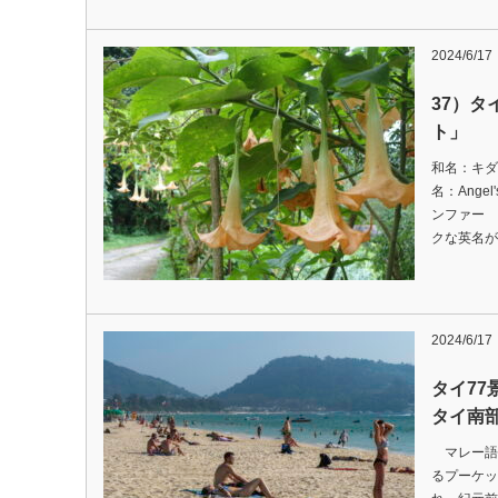
2024/6/17
37）
ト」
和名：キダ
名：Angel
ンファー
クな英名が
2024/6/17
タイ77
タイ南
マレー語
るプーケッ