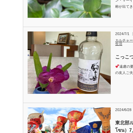
ン・マー
称が出てき
2024/7/1
カルチャー
生活
こっこつ
遠慮の
の友人ご夫
2024/6/28
東北部ル
โขน）