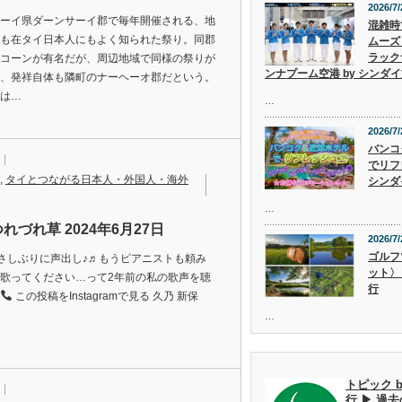
2026/7/
ーイ県ダーンサーイ郡で毎年開催される、地
混雑時
も在タイ日本人にもよく知られた祭り。同郡
ムーズ
ラック
コーンが有名だが、周辺地域で同様の祭りが
ンナプーム空港 by シンダ
、発祥自体も隣町のナーヘーオ郡だという。
は…
…
2026/7/
バンコ
でリフ
,
タイとつながる日本人・外国人・海外
シンダ
…
れづれ草 2024年6月27日
2026/7/
ゴルフ
さしぶりに声出し♪♬もうピアニストも頼み
ット〉
歌ってください…って2年前の私の歌声を聴
行
この投稿をInstagramで見る 久乃 新保
…
トピック 
行 ▶ 過