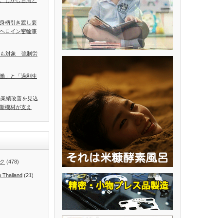
、しかし台湾と
」の身柄引き渡し要
ヘロイン密輸事
イも対象 強制労
働」と「過剰生
の業績改善を見込
新機材が支え
ク
(478)
n Thailand
(21)