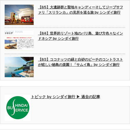
【8/5】大遺跡群と聖地キャンディーそしてジープサフ
ァリ「スリランカ」の見所を巡る旅 by シンダイ旅行
【8/4】世界的リゾート地のバリ島、遊び方色々なイン
ドネシア by シンダイ旅行
【8/3】ココナッツの緑と白砂のビーチのコントラスト
が眩しい秘島の楽園！「サムイ島」by シンダイ旅行
トピック by シンダイ旅行 ▶ 過去の記事