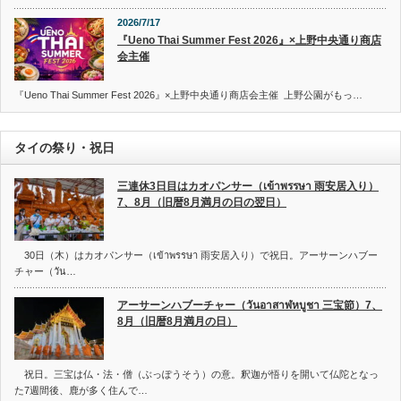
2026/7/17
『Ueno Thai Summer Fest 2026』×上野中央通り商店
会主催
『Ueno Thai Summer Fest 2026』×上野中央通り商店会主催 上野公園がもっ…
タイの祭り・祝日
三連休3日目はカオパンサー（เข้าพรรษา 雨安居入り）
7、8月（旧暦8月満月の日の翌日）
30日（木）はカオパンサー（เข้าพรรษา 雨安居入り）で祝日。アーサーンハブー
チャー（วัน…
アーサーンハブーチャー（วันอาสาฬหบูชา 三宝節）7、
8月（旧暦8月満月の日）
祝日。三宝は仏・法・僧（ぶっぽうそう）の意。釈迦が悟りを開いて仏陀となっ
た7週間後、鹿が多く住んで…