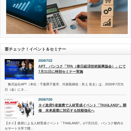
要チェック！イベント＆セミナー
2026/7/22
APT、バンコク「TPA（泰日経済技術振興協会）」にて
7月31日に特別セミナー実施
株式会社APT（本社：千葉県千葉市、代表取締役：井上 良太）は、2026年7月31
日（金）にタ…
2026/7/20
タイ政府5省連携で人材育成イベント「THAILAND²」開
催 未来産業に対応する技能強化へ
【タイ】政府による人材育成イベント「THAILAND²」が7月21日、バンコク都内カ
セサート大学で開…