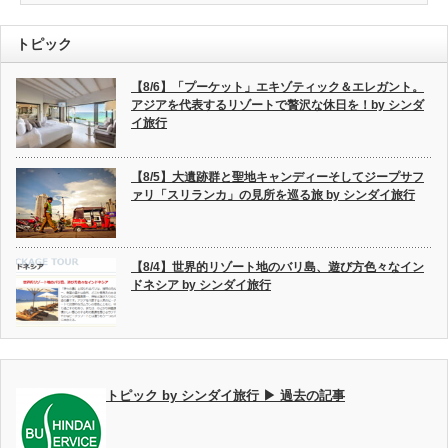
トピック
【8/6】「プーケット」エキゾティック＆エレガント。
アジアを代表するリゾートで贅沢な休日を！by シンダ
イ旅行
【8/5】大遺跡群と聖地キャンディーそしてジープサフ
ァリ「スリランカ」の見所を巡る旅 by シンダイ旅行
【8/4】世界的リゾート地のバリ島、遊び方色々なイン
ドネシア by シンダイ旅行
トピック by シンダイ旅行 ▶ 過去の記事