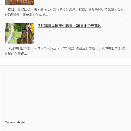
祝日。三宝は仏・法・僧（ぶっぽうそう）の意。釈迦が悟りを開いて仏陀となっ
た7週間後、鹿が多く住んで…
7月28日は国王生誕日、30日まで三連休
７月28日はワチラーロンコーン王（ラマ10世）の生誕日で祝日。2026年は27日の
火曜から三連…
CurrencyRate