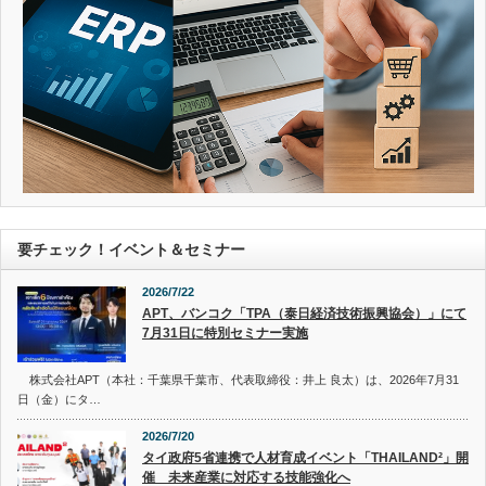
要チェック！イベント＆セミナー
2026/7/22
APT、バンコク「TPA（泰日経済技術振興協会）」にて
7月31日に特別セミナー実施
株式会社APT（本社：千葉県千葉市、代表取締役：井上 良太）は、2026年7月31
日（金）にタ…
2026/7/20
タイ政府5省連携で人材育成イベント「THAILAND²」開
催 未来産業に対応する技能強化へ