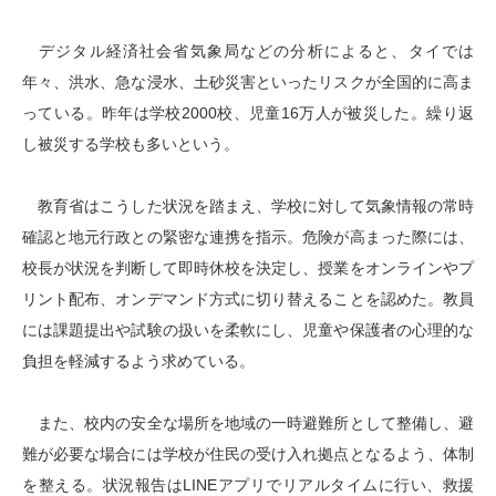
デジタル経済社会省気象局などの分析によると、タイでは
年々、洪水、急な浸水、土砂災害といったリスクが全国的に高ま
っている。昨年は学校2000校、児童16万人が被災した。繰り返
し被災する学校も多いという。
教育省はこうした状況を踏まえ、学校に対して気象情報の常時
確認と地元行政との緊密な連携を指示。危険が高まった際には、
校長が状況を判断して即時休校を決定し、授業をオンラインやプ
リント配布、オンデマンド方式に切り替えることを認めた。教員
には課題提出や試験の扱いを柔軟にし、児童や保護者の心理的な
負担を軽減するよう求めている。
また、校内の安全な場所を地域の一時避難所として整備し、避
難が必要な場合には学校が住民の受け入れ拠点となるよう、体制
を整える。状況報告はLINEアプリでリアルタイムに行い、救援