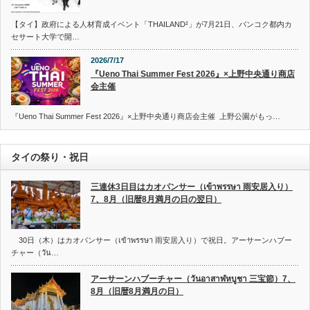
【タイ】政府による人材育成イベント「THAILAND²」が7月21日、バンコク都内カ
セサート大学で開…
2026/7/17
『Ueno Thai Summer Fest 2026』×上野中央通り商店
会主催
『Ueno Thai Summer Fest 2026』×上野中央通り商店会主催 上野公園がもっ…
タイの祭り・祝日
三連休3日目はカオパンサー（เข้าพรรษา 雨安居入り）
7、8月（旧暦8月満月の日の翌日）
30日（木）はカオパンサー（เข้าพรรษา 雨安居入り）で祝日。アーサーンハブー
チャー（วัน…
アーサーンハブーチャー（วันอาสาฬหบูชา 三宝節）7、
8月（旧暦8月満月の日）