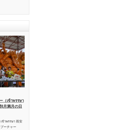
เข้าพรรษา
暦8月満月の日
าพรรษา 雨安
ハブーチャー