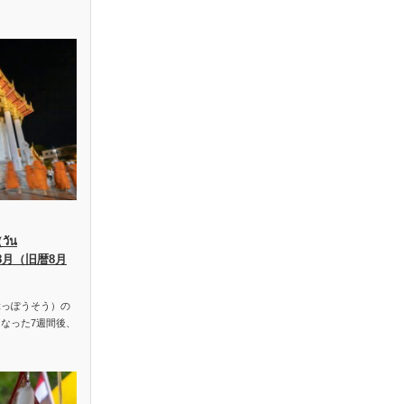
ัน
、8月（旧暦8月
っぽうそう）の
なった7週間後、