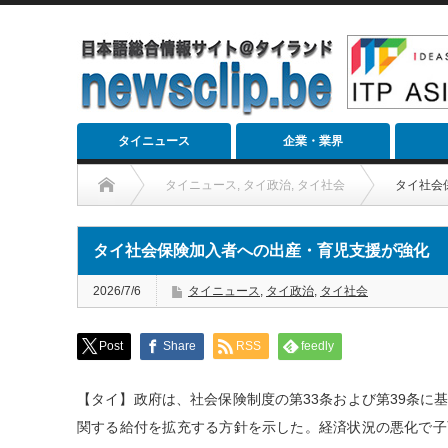
タイニュース
企業・業界
タイニュース
,
タイ政治
,
タイ社会
タイ社会
タイ社会保険加入者への出産・育児支援が強化
2026/7/6
タイニュース
,
タイ政治
,
タイ社会
Post
Share
RSS
feedly
【タイ】政府は、社会保険制度の第33条および第39条に
関する給付を拡充する方針を示した。経済状況の悪化で子