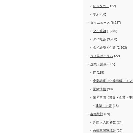
レンタカー
(22)
学ぶ
(30)
タイニュース
(6,237)
タイ政治
(1,246)
タイ社会
(3,950)
タイ経済・企業
(2,303)
タイ法律コラム
(22)
企業・業界
(355)
IT
(119)
企業記事（企業情報・イン
医療情報
(90)
業界事情（業界・企業・事
建築・内装
(18)
各種統計
(69)
外国人入国者数
(24)
自動車関連統計
(22)