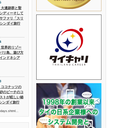
5
5】大遺跡群と聖
ンディーそして
サファリ「スリ
 シンダイ旅行
4
4】世界的リゾー
バリ島、遊び方
インドネシア
3
3】ココナッツの
砂のビーチのコ
ストが眩しい秘
 シンダイ旅行
ur3days.shtml…