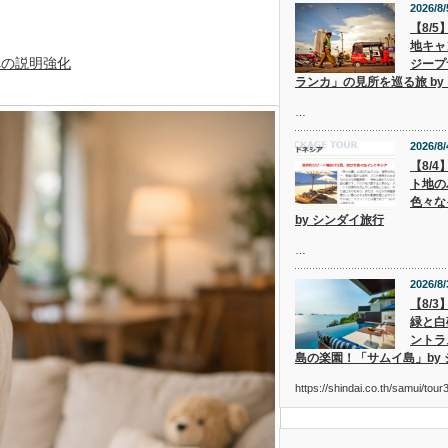
2026/8/
【8/
地キャ
への説明強化
ジープ
ランカ」の見所を巡る旅 by
…
2026/8/
【8/
ト地の
色々な
by シンダイ旅行
…
2026/8/
【8/
緑と白
ントラ
島の楽園！「サムイ島」by
https://shindai.co.th/samui/to