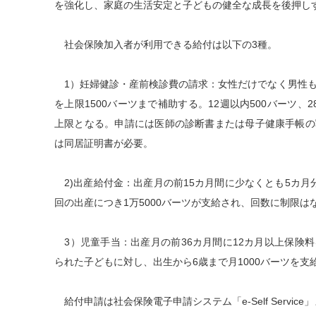
を強化し、家庭の生活安定と子どもの健全な成長を後押し
社会保険加入者が利用できる給付は以下の3種。
1）妊婦健診・産前検診費の請求：女性だけでなく男性も
を上限1500バーツまで補助する。12週以内500バーツ、2
上限となる。申請には医師の診断書または母子健康手帳の
は同居証明書が必要。
2)出産給付金：出産月の前15カ月間に少なくとも5カ月
回の出産につき1万5000バーツが支給され、回数に制限は
3）児童手当：出産月の前36カ月間に12カ月以上保険
られた子どもに対し、出生から6歳まで月1000バーツを支
給付申請は社会保険電子申請システム「e-Self Servi