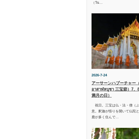
（วัน…
2026-7-24
アーサーンハブーチャー（ว
อาสาฬหบูชา 三宝節）7
満月の日）
祝日。三宝は仏・法・僧（ぶ
意。釈迦が悟りを開いて仏陀と
鹿が多く住んで…