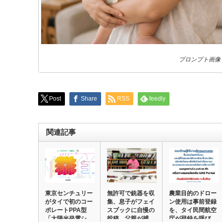
プロンプト画像
Post
Share
RSS
feedly
関連記事
東京センチュリー
無許可で銃器を収
農業目的のドロー
がタイで初のコー
集、息子がフェイ
ン使用は事前登録
ポレートPPA型
スブックに自慢の
を、タイ民間航空
「太陽光発電シ
投稿 父親が捕
庁が登録を呼び