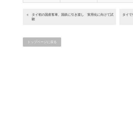
ス…
ま…
掛…
タイ初の国産客車、国鉄に引き渡し 実用化に向けて試
タイで
験
トップページに戻る