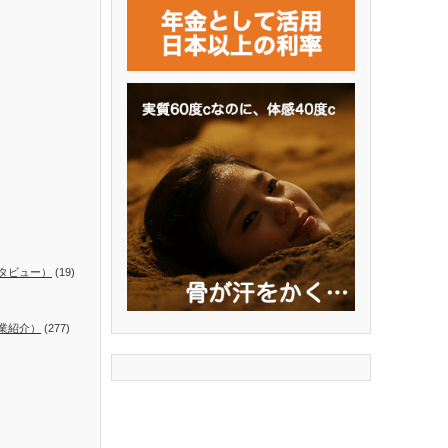
タビュー）
(19)
業紹介）
(277)