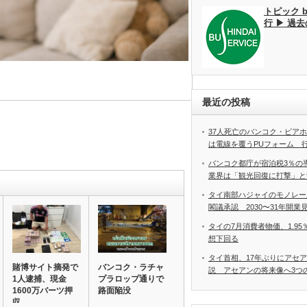
トピック 
行 ▶ 過
最近の投稿
37人死亡のバンコク・ビア
は電線を覆うPUフォーム 
バンコク都庁が宿泊税3％の
業界は「観光回復に打撃」と
タイ南部ハジャイのモノレー
閣議承認 2030〜31年開業
タイの7月消費者物価、1.9
想下回る
タイ首相、17年ぶりにアセ
賭博サイト摘発で
バンコク・ラチャ
説 アセアンの将来像へ3つ
1人逮捕、現金
プラロップ通りで
1600万バーツ押
路面陥没
収