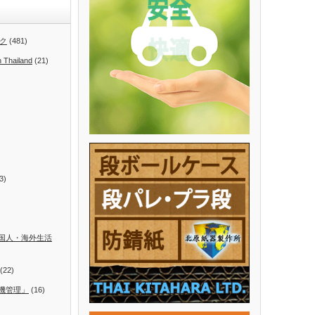
ク
(481)
n Thailand
(21)
3)
国人・海外生活
(22)
機管理」
(16)