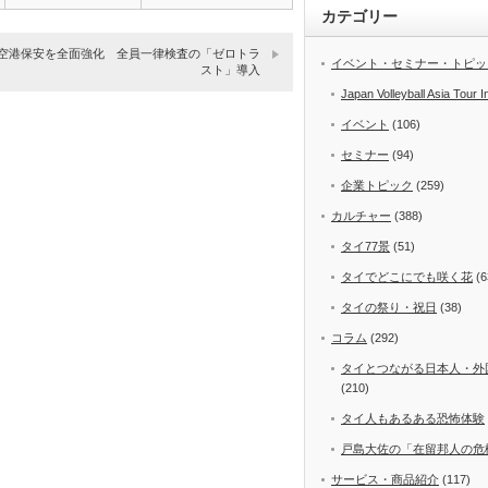
カテゴリー
空港保安を全面強化 全員一律検査の「ゼロトラ
イベント・セミナー・トピッ
スト」導入
Japan Volleyball Asia Tour I
イベント
(106)
セミナー
(94)
企業トピック
(259)
カルチャー
(388)
タイ77景
(51)
タイでどこにでも咲く花
(6
タイの祭り・祝日
(38)
コラム
(292)
タイとつながる日本人・外
(210)
タイ人もあるある恐怖体験
戸島大佐の「在留邦人の危
サービス・商品紹介
(117)