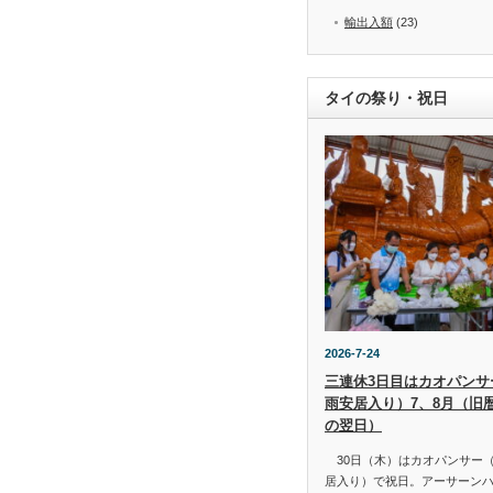
輸出入額
(23)
タイの祭り・祝日
2026-7-24
三連休3日目はカオパンサー（
雨安居入り）7、8月（旧
の翌日）
30日（木）はカオパンサー（เข้
居入り）で祝日。アーサーン