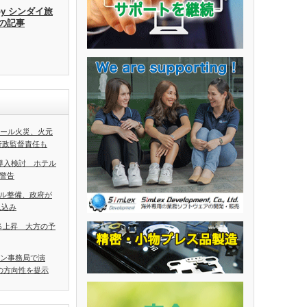
by シンダイ旅
去の記事
ホール火災、火元
行政監督責任も
導入検討 ホテル
警告
ル整備、政府が
見込み
5％上昇 大方の予
アン事務局で演
の方向性を提示