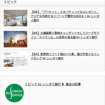
トピック
【8/6】「プーケット」エキゾティック＆エレガント。
アジアを代表するリゾートで贅沢な休日を！by シンダ
イ旅行
【8/5】大遺跡群と聖地キャンディーそしてジープサフ
ァリ「スリランカ」の見所を巡る旅 by シンダイ旅行
【8/4】世界的リゾート地のバリ島、遊び方色々なイン
ドネシア by シンダイ旅行
トピック by シンダイ旅行 ▶ 過去の記事