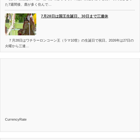
た7週間後、鹿が多く住んで…
7月28日は国王生誕日、30日まで三連休
７月28日はワチラーロンコーン王（ラマ10世）の生誕日で祝日。2026年は27日の
火曜から三連…
CurrencyRate