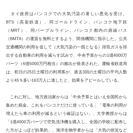
タイ政府はバンコクでの大気汚染の著しい悪化を受け、
BTS（高架鉄道）、同ゴールドライン、バンコク地下鉄
（MRT）、同パープルライン、バンコク都内の路線バス
（BMTA）の運賃を無料とするよう、関係機関に指示した。公共
交通機関の利用を促して（大気汚染の一因となる）排気ガスを排
出する自動車の利用を減らす試みで、中央予算からの1億4000万
バーツ（6億5000万円相当）の拠出が発表された。運輸省鉄道局
は、初日の25日土曜日の利用客が、過去3回の土曜日の平均人数
より45％多い163万人に達したと、効果をアピールしている。
これに対し、地方政治家からは「中央予算とはいえ全国民から
集めた税金。これをバンコクだけに使っている」「電車の利用が
増えたら車の利用が減るという確証はない」、大学教授からは
「1億4000万バーツで空気洗浄機を購入し、全国の学校に配布し
た方がよっぽど効果的」、海洋生物学者からは「大気の状況など