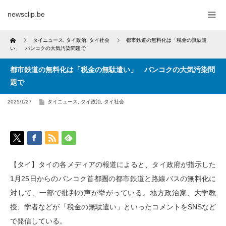
newsclip.be
Home
タイニュース
,
タイ政治
,
タイ社会
都市鉄道の無料化は「税金の無駄遣
い」 バンコクの大気汚染問題で
都市鉄道の無料化は「税金の無駄遣い」 バンコクの大気汚染問
題で
2025/1/27
タイニュース
,
タイ政治
,
タイ社会
【タイ】タイの各メディアの報道によると、タイ政府が指示した
1月25日からのバンコク首都圏の都市鉄道と路線バスの無料化に
対して、一部で批判の声が挙がっている。地方政治家、大学教
授、学者などが「税金の無駄遣い」といったコメントをSNSなど
で発信している。