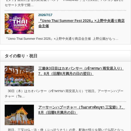
セサート大学で開…
2026/7/17
『Ueno Thai Summer Fest 2026』×上野中央通り商店
会主催
『Ueno Thai Summer Fest 2026』×上野中央通り商店会主催 上野公園がもっ…
タイの祭り・祝日
三連休3日目はカオパンサー（เข้าพรรษา 雨安居入り）
7、8月（旧暦8月満月の日の翌日）
30日（木）はカオパンサー（เข้าพรรษา 雨安居入り）で祝日。アーサーンハブー
チャー（วัน…
アーサーンハブーチャー（วันอาสาฬหบูชา 三宝節）7、
8月（旧暦8月満月の日）
祝日。三宝は仏・法・僧（ぶっぽうそう）の意。釈迦が悟りを開いて仏陀となっ