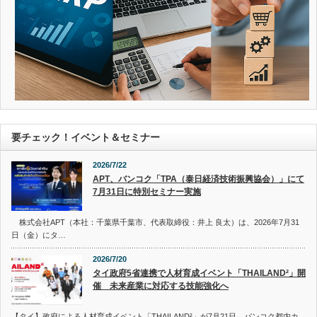
要チェック！イベント＆セミナー
2026/7/22
APT、バンコク「TPA（泰日経済技術振興協会）」にて
7月31日に特別セミナー実施
株式会社APT（本社：千葉県千葉市、代表取締役：井上 良太）は、2026年7月31
日（金）にタ…
2026/7/20
タイ政府5省連携で人材育成イベント「THAILAND²」開
催 未来産業に対応する技能強化へ
【タイ】政府による人材育成イベント「THAILAND²」が7月21日、バンコク都内カ