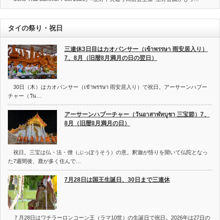
タイの祭り・祝日
三連休3日目はカオパンサー（เข้าพรรษา 雨安居入り）
7、8月（旧暦8月満月の日の翌日）
30日（木）はカオパンサー（เข้าพรรษา 雨安居入り）で祝日。アーサーンハブー
チャー（วัน…
アーサーンハブーチャー（วันอาสาฬหบูชา 三宝節）7、
8月（旧暦8月満月の日）
祝日。三宝は仏・法・僧（ぶっぽうそう）の意。釈迦が悟りを開いて仏陀となっ
た7週間後、鹿が多く住んで…
7月28日は国王生誕日、30日まで三連休
７月28日はワチラーロンコーン王（ラマ10世）の生誕日で祝日。2026年は27日の