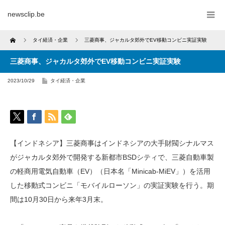
newsclip.be
Home
タイ経済・企業
三菱商事、ジャカルタ郊外でEV移動コンビニ実証実験
三菱商事、ジャカルタ郊外でEV移動コンビニ実証実験
2023/10/29
タイ経済・企業
【インドネシア】三菱商事はインドネシアの大手財閥シナルマス
がジャカルタ郊外で開発する新都市BSDシティで、三菱自動車製
の軽商用電気自動車（EV）（日本名「Minicab-MiEV」）を活用
した移動式コンビニ「モバイルローソン」の実証実験を行う。期
間は10月30日から来年3月末。