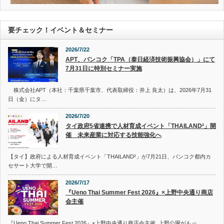
要チェック！イベント＆セミナー
2026/7/22
APT、バンコク「TPA（泰日経済技術振興協会）」にて
7月31日に特別セミナー実施
株式会社APT（本社：千葉県千葉市、代表取締役：井上 良太）は、2026年7月31
日（金）にタ…
2026/7/20
タイ政府5省連携で人材育成イベント「THAILAND²」開
催 未来産業に対応する技能強化へ
【タイ】政府による人材育成イベント「THAILAND²」が7月21日、バンコク都内カ
セサート大学で開…
2026/7/17
『Ueno Thai Summer Fest 2026』×上野中央通り商店
会主催
『Ueno Thai Summer Fest 2026』×上野中央通り商店会主催 上野公園がもっ…