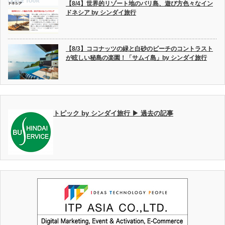
【8/4】世界的リゾート地のバリ島、遊び方色々なイン
ドネシア by シンダイ旅行
【8/3】ココナッツの緑と白砂のビーチのコントラスト
が眩しい秘島の楽園！「サムイ島」by シンダイ旅行
トピック by シンダイ旅行 ▶ 過去の記事