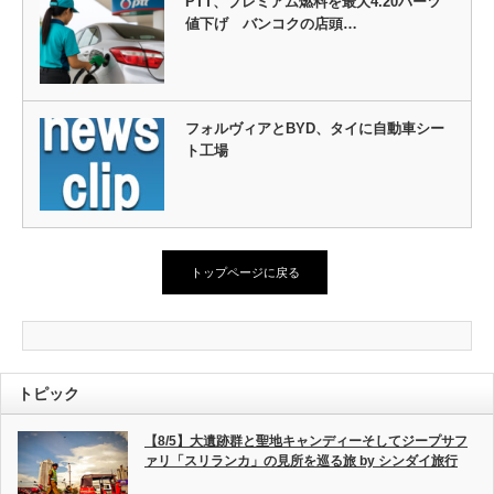
PTT、プレミアム燃料を最大4.20バーツ
値下げ バンコクの店頭…
フォルヴィアとBYD、タイに自動車シー
ト工場
トップページに戻る
トピック
【8/5】大遺跡群と聖地キャンディーそしてジープサフ
ァリ「スリランカ」の見所を巡る旅 by シンダイ旅行