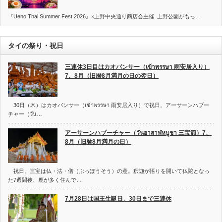
『Ueno Thai Summer Fest 2026』×上野中央通り商店会主催 上野公園がもっ…
タイの祭り・祝日
三連休3日目はカオパンサー（เข้าพรรษา 雨安居入り）
7、8月（旧暦8月満月の日の翌日）
30日（木）はカオパンサー（เข้าพรรษา 雨安居入り）で祝日。アーサーンハブー
チャー（วัน…
アーサーンハブーチャー（วันอาสาฬหบูชา 三宝節）7、
8月（旧暦8月満月の日）
祝日。三宝は仏・法・僧（ぶっぽうそう）の意。釈迦が悟りを開いて仏陀となっ
た7週間後、鹿が多く住んで…
7月28日は国王生誕日、30日まで三連休