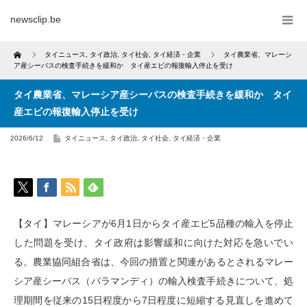
newsclip.be
Home
タイニュース
,
タイ政治
,
タイ社会
,
タイ経済・企業
タイ農業省、マレーシ
ア産シーバスの検査手続きを緩和か タイ産エビの報復輸入停止を受け
タイ農業省、マレーシア産シーバスの検査手続きを緩和か タイ
産エビの報復輸入停止を受け
2026/6/12
タイニュース
,
タイ政治
,
タイ社会
,
タイ経済・企業
【タイ】マレーシアが6月1日からタイ産エビ5品種の輸入を停止
した問題を受け、タイ政府は影響緩和に向けた対応を急いでい
る。農業協同組合省は、今回の措置と関連があるとされるマレー
シア産シーバス（バラマンディ）の輸入検査手続きについて、処
理期間を従来の15日程度から7日程度に短縮する見直しを進めて