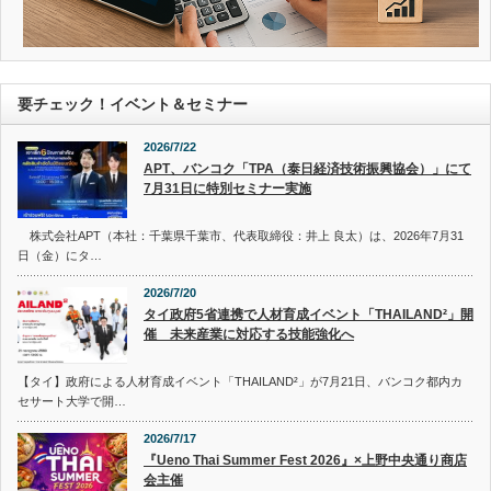
要チェック！イベント＆セミナー
2026/7/22
APT、バンコク「TPA（泰日経済技術振興協会）」にて
7月31日に特別セミナー実施
株式会社APT（本社：千葉県千葉市、代表取締役：井上 良太）は、2026年7月31
日（金）にタ…
2026/7/20
タイ政府5省連携で人材育成イベント「THAILAND²」開
催 未来産業に対応する技能強化へ
【タイ】政府による人材育成イベント「THAILAND²」が7月21日、バンコク都内カ
セサート大学で開…
2026/7/17
『Ueno Thai Summer Fest 2026』×上野中央通り商店
会主催