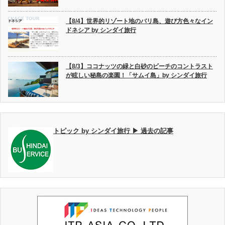
【8/4】世界的リゾート地のバリ島、遊び方色々なイン
ドネシア by シンダイ旅行
【8/3】ココナッツの緑と白砂のビーチのコントラスト
が眩しい秘島の楽園！「サムイ島」by シンダイ旅行
トピック by シンダイ旅行 ▶ 過去の記事