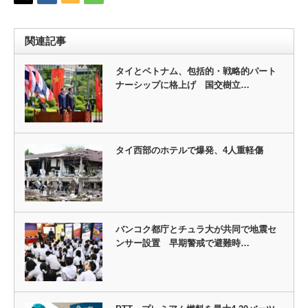
関連記事
タイとベトナム、包括的・戦略的パート
ナーシップに格上げ 国交樹立…
タイ西部のホテルで爆発、4人重軽傷
バンコク都庁とチュラ大が共同で地震セ
ンサー設置 早期警戒で避難時…