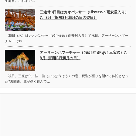
生誕日。これまで…
三連休3日目はカオパンサー（เข้าพรรษา 雨安居入り）
7、8月（旧暦8月満月の日の翌日）
30日（木）はカオパンサー（เข้าพรรษา 雨安居入り）で祝日。アーサーンハブー
チャー（วัน…
アーサーンハブーチャー（วันอาสาฬหบูชา 三宝節）7、
8月（旧暦8月満月の日）
祝日。三宝は仏・法・僧（ぶっぽうそう）の意。釈迦が悟りを開いて仏陀となっ
た7週間後、鹿が多く住んで…