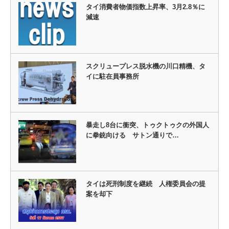
タイ消費者物価指数上昇率、3月2.8％に
減速
スクリュープレス脱水機の川口精機、タ
イに駐在員事務所
暴走し8台に衝突、トゥクトゥクの外国人
に拳銃向ける サトン通りで…
タイは死刑制度を継続 人権委員会の提
案を却下