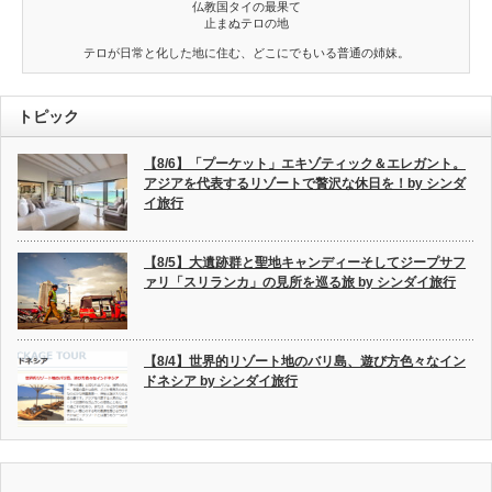
仏教国タイの最果て
止まぬテロの地
テロが日常と化した地に住む、どこにでもいる普通の姉妹。
トピック
【8/6】「プーケット」エキゾティック＆エレガント。
アジアを代表するリゾートで贅沢な休日を！by シンダ
イ旅行
【8/5】大遺跡群と聖地キャンディーそしてジープサフ
ァリ「スリランカ」の見所を巡る旅 by シンダイ旅行
【8/4】世界的リゾート地のバリ島、遊び方色々なイン
ドネシア by シンダイ旅行