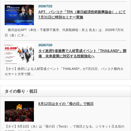
2026/7/22
APT、バンコク「TPA（泰日経済技術振興協会）」にて
7月31日に特別セミナー実施
株式会社APT（本社：千葉県千葉市、代表取締役：井上 良太）は、2026年7月31
日（金）にタ…
2026/7/20
タイ政府5省連携で人材育成イベント「THAILAND²」開
催 未来産業に対応する技能強化へ
【タイ】政府による人材育成イベント「THAILAND²」が7月21日、バンコク都内カ
セサート大学で開…
タイの祭り・祝日
8月12日はタイの「母の日」で祝日
【タイ】8月12日（水）は「母の日（วันแม่）」で祝日となる。シリキット王太后の