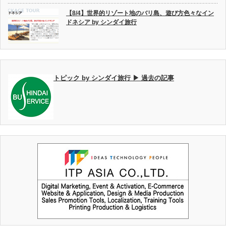
【8/4】世界的リゾート地のバリ島、遊び方色々なイン
ドネシア by シンダイ旅行
トピック by シンダイ旅行 ▶ 過去の記事