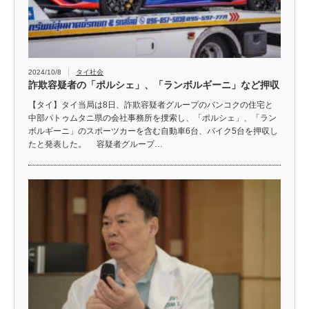
2024/10/8
タイ社会
詐欺容疑者の「ポルシェ」、「ランボルギーニ」など押収
【タイ】タイ当局は8日、詐欺容疑者グループのバンコクの住宅と
中部パトゥムタニ県の会社事務所を捜索し、「ポルシェ」、「ラン
ボルギーニ」のスポーツカーを含む自動車6台、バイク5台を押収し
たと発表した。 容疑者グループ…