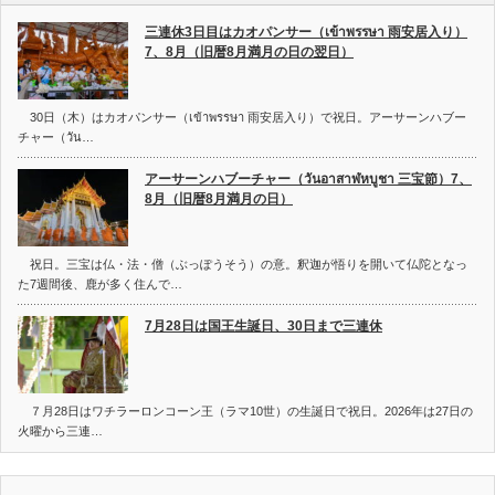
三連休3日目はカオパンサー（เข้าพรรษา 雨安居入り）
7、8月（旧暦8月満月の日の翌日）
30日（木）はカオパンサー（เข้าพรรษา 雨安居入り）で祝日。アーサーンハブー
チャー（วัน…
アーサーンハブーチャー（วันอาสาฬหบูชา 三宝節）7、
8月（旧暦8月満月の日）
祝日。三宝は仏・法・僧（ぶっぽうそう）の意。釈迦が悟りを開いて仏陀となっ
た7週間後、鹿が多く住んで…
7月28日は国王生誕日、30日まで三連休
７月28日はワチラーロンコーン王（ラマ10世）の生誕日で祝日。2026年は27日の
火曜から三連…