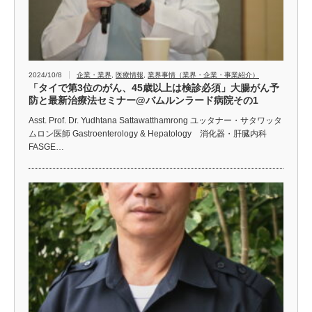
2024/10/8
企業・業界
,
医療情報
,
業界事情（業界・企業・事業紹介）
「タイで第3位のがん、45歳以上は検診必須」大腸がん予
防と最新治療法セミナー@バムルンラード病院その1
Asst. Prof. Dr. Yudhtana Sattawatthamrong ユッタナー・サタワッタ
ムロン医師 Gastroenterology & Hepatology 消化器・肝臓内科
FASGE…