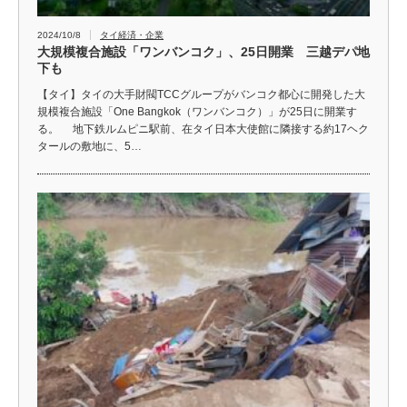
2024/10/8
タイ経済・企業
大規模複合施設「ワンバンコク」、25日開業 三越デパ地
下も
【タイ】タイの大手財閥TCCグループがバンコク都心に開発した大
規模複合施設「One Bangkok（ワンバンコク）」が25日に開業す
る。 地下鉄ルムピニ駅前、在タイ日本大使館に隣接する約17ヘク
タールの敷地に、5…