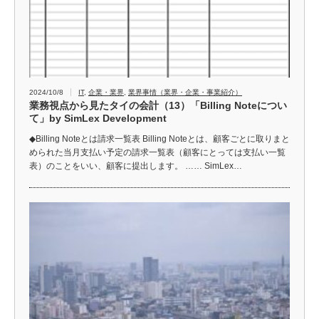
2024/10/8
IT
,
企業・業界
,
業界事情（業界・企業・事業紹介）
業務視点から見たタイの会計（13）「Billing Noteについ
て」by SimLex Development
◆Billing Noteとは請求一覧表 Billing Noteとは、顧客ごとに取りまと
められた当月支払い予定の請求一覧表（顧客にとっては支払い一覧
表）のことをいい、顧客に提出します。 …… SimLex…