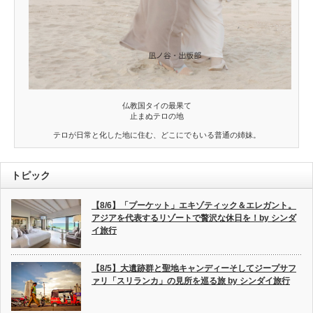
仏教国タイの最果て
止まぬテロの地
テロが日常と化した地に住む、どこにでもいる普通の姉妹。
トピック
【8/6】「プーケット」エキゾティック＆エレガント。
アジアを代表するリゾートで贅沢な休日を！by シンダ
イ旅行
【8/5】大遺跡群と聖地キャンディーそしてジープサフ
ァリ「スリランカ」の見所を巡る旅 by シンダイ旅行