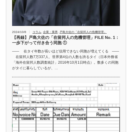
2024/10/8
コラム
,
企業・業界
,
戸島大佐の「在留邦人の危機管理」
【再録】戸島大佐の「在留邦人の危機管理」FILE No. 1：
一歩下がって付き合う同胞 ①
―― 在タイ年数が長いほど信用できない同胞が増えてくる ――
在留邦人数7万337人、世界第4位の人数を誇るタイ（日本外務省
「海外在留邦人数調査統計」2016年10月1日時点）。数多くの同胞
がタイに暮らしているが、…