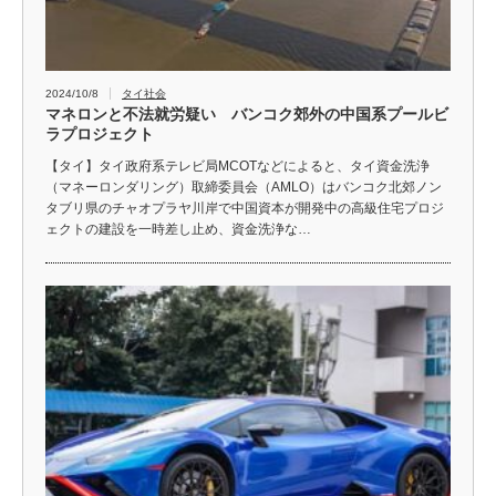
2024/10/8
タイ社会
マネロンと不法就労疑い バンコク郊外の中国系プールビ
ラプロジェクト
【タイ】タイ政府系テレビ局MCOTなどによると、タイ資金洗浄
（マネーロンダリング）取締委員会（AMLO）はバンコク北郊ノン
タブリ県のチャオプラヤ川岸で中国資本が開発中の高級住宅プロジ
ェクトの建設を一時差し止め、資金洗浄な…