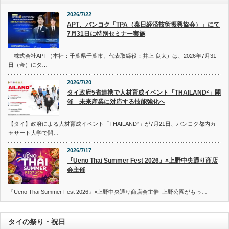
2026/7/22
APT、バンコク「TPA（泰日経済技術振興協会）」にて
7月31日に特別セミナー実施
株式会社APT（本社：千葉県千葉市、代表取締役：井上 良太）は、2026年7月31
日（金）にタ…
2026/7/20
タイ政府5省連携で人材育成イベント「THAILAND²」開
催 未来産業に対応する技能強化へ
【タイ】政府による人材育成イベント「THAILAND²」が7月21日、バンコク都内カ
セサート大学で開…
2026/7/17
『Ueno Thai Summer Fest 2026』×上野中央通り商店
会主催
『Ueno Thai Summer Fest 2026』×上野中央通り商店会主催 上野公園がもっ…
タイの祭り・祝日