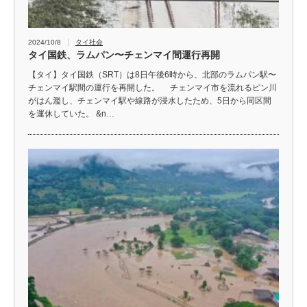
2024/10/8
タイ社会
タイ国鉄、ラムパン〜チェンマイ間運行再開
【タイ】タイ国鉄（SRT）は8日午後6時から、北部のラムパン駅〜
チェンマイ駅間の運行を再開した。 チェンマイ市を流れるピン川
がはん濫し、チェンマイ駅や線路が浸水したため、5日から同区間
を運休していた。 &n…