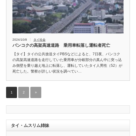
2024/10/8
タイ社会
バンコクの高架高速道路 乗用車転落し運転者死亡
【タイ】タイの公共放送タイPBSなどによると、7日夜、バンコク
の高架高速道路を走行していた乗用車が分岐部分の真ん中に突っ込
み側壁を乗り越え地上に転落し、運転していたタイ人男性（52）が
死亡した。警察が詳しい状況を調べてい…
1
2
»
タイ・ムスリム姉妹