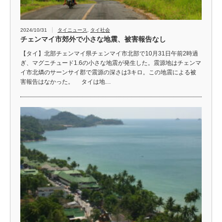
2024/10/31
タイニュース
,
タイ社会
チェンマイ市郊外で小さな地震、被害報告なし
【タイ】北部チェンマイ県チェンマイ市北部で10月31日午前2時過
ぎ、マグニチュード1.6の小さな地震が発生した。震源地はチェンマ
イ市北燐のサーンサイ郡で震源の深さは3キロ。この地震による被
害報告はなかった。 タイは地…