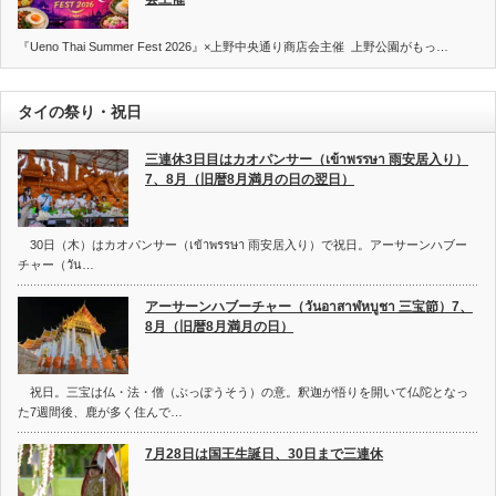
『Ueno Thai Summer Fest 2026』×上野中央通り商店会主催 上野公園がもっ…
タイの祭り・祝日
三連休3日目はカオパンサー（เข้าพรรษา 雨安居入り）
7、8月（旧暦8月満月の日の翌日）
30日（木）はカオパンサー（เข้าพรรษา 雨安居入り）で祝日。アーサーンハブー
チャー（วัน…
アーサーンハブーチャー（วันอาสาฬหบูชา 三宝節）7、
8月（旧暦8月満月の日）
祝日。三宝は仏・法・僧（ぶっぽうそう）の意。釈迦が悟りを開いて仏陀となっ
た7週間後、鹿が多く住んで…
7月28日は国王生誕日、30日まで三連休