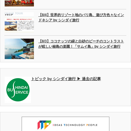
【8/4】世界的リゾート地のバリ島、遊び方色々なイン
ドネシア by シンダイ旅行
【8/3】ココナッツの緑と白砂のビーチのコントラスト
が眩しい秘島の楽園！「サムイ島」by シンダイ旅行
トピック by シンダイ旅行 ▶ 過去の記事