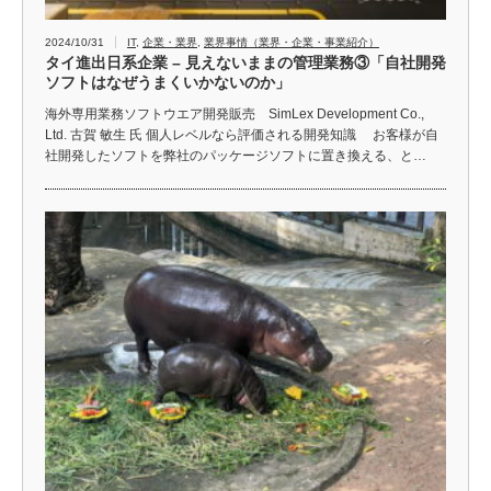
2024/10/31
IT
,
企業・業界
,
業界事情（業界・企業・事業紹介）
タイ進出日系企業 – 見えないままの管理業務③「自社開発
ソフトはなぜうまくいかないのか」
海外専用業務ソフトウエア開発販売 SimLex Development Co.,
Ltd. 古賀 敏生 氏 個人レベルなら評価される開発知識 お客様が自
社開発したソフトを弊社のパッケージソフトに置き換える、と…