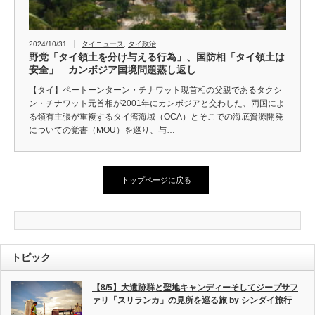
2024/10/31
タイニュース
,
タイ政治
野党「タイ領土を分け与える行為」、国防相「タイ領土は
安全」 カンボジア国境問題蒸し返し
【タイ】ペートーンターン・チナワット現首相の父親であるタクシ
ン・チナワット元首相が2001年にカンボジアと交わした、両国によ
る領有主張が重複するタイ湾海域（OCA）とそこでの海底資源開発
についての覚書（MOU）を巡り、与…
トップページに戻る
トピック
【8/5】大遺跡群と聖地キャンディーそしてジープサフ
ァリ「スリランカ」の見所を巡る旅 by シンダイ旅行