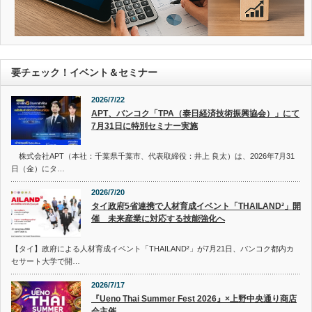
要チェック！イベント＆セミナー
2026/7/22
APT、バンコク「TPA（泰日経済技術振興協会）」にて
7月31日に特別セミナー実施
株式会社APT（本社：千葉県千葉市、代表取締役：井上 良太）は、2026年7月31
日（金）にタ…
2026/7/20
タイ政府5省連携で人材育成イベント「THAILAND²」開
催 未来産業に対応する技能強化へ
【タイ】政府による人材育成イベント「THAILAND²」が7月21日、バンコク都内カ
セサート大学で開…
2026/7/17
『Ueno Thai Summer Fest 2026』×上野中央通り商店
会主催