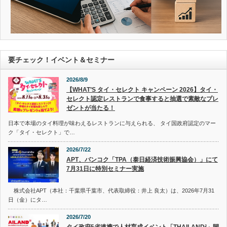
要チェック！イベント＆セミナー
2026/8/9
【WHAT’S タイ・セレクト キャンペーン 2026】タイ・
セレクト認定レストランで食事すると抽選で素敵なプレ
ゼントが当たる！
日本で本場のタイ料理が味わえるレストランに与えられる、 タイ国政府認定のマー
ク「タイ・セレクト」で…
2026/7/22
APT、バンコク「TPA（泰日経済技術振興協会）」にて
7月31日に特別セミナー実施
株式会社APT（本社：千葉県千葉市、代表取締役：井上 良太）は、2026年7月31
日（金）にタ…
2026/7/20