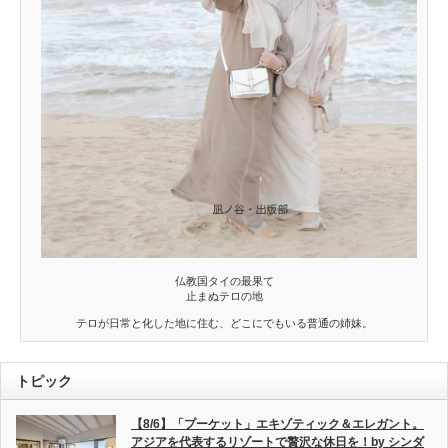
仏教国タイの最果て
止まぬテロの地
テロが日常と化した地に住む、どこにでもいる普通の姉妹。
トピック
【8/6】「プーケット」エキゾティック＆エレガント。
アジアを代表するリゾートで贅沢な休日を！by シンダ