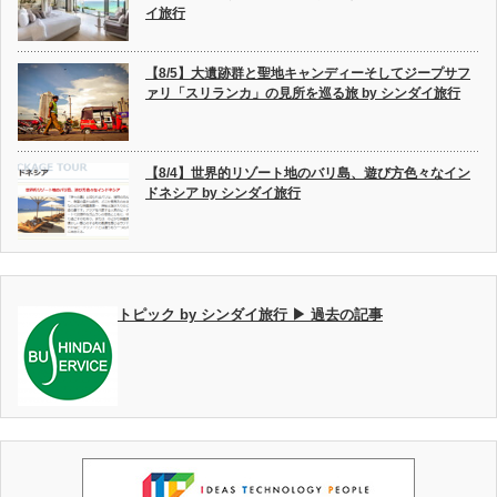
イ旅行
【8/5】大遺跡群と聖地キャンディーそしてジープサフ
ァリ「スリランカ」の見所を巡る旅 by シンダイ旅行
【8/4】世界的リゾート地のバリ島、遊び方色々なイン
ドネシア by シンダイ旅行
トピック by シンダイ旅行 ▶ 過去の記事