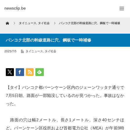
newsclip.be
Home
タイニュース
,
タイ社会
バンコク北部の幹線道路に穴、鋼板で一時補修
バンコク北部の幹線道路に穴、鋼板で一時補修
2025/7/5
タイニュース
,
タイ社会
【タイ】バンコク都バーンケーン区内のジェーンワッタナ通りで
7月5日朝、路面が一部陥没しているのが見つかった。事故はなか
った。
路面の穴は幅2メートル、長さ1メートル、深さ40センチほ
ど。バーンケーン区役所および首都電力公社（MEA）が午前9時