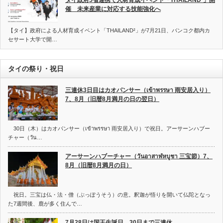
タイ政府5省連携で人材育成イベント「THAILAND²」開
催 未来産業に対応する技能強化へ
【タイ】政府による人材育成イベント「THAILAND²」が7月21日、バンコク都内カ
セサート大学で開…
タイの祭り・祝日
三連休3日目はカオパンサー（เข้าพรรษา 雨安居入り）
7、8月（旧暦8月満月の日の翌日）
30日（木）はカオパンサー（เข้าพรรษา 雨安居入り）で祝日。アーサーンハブー
チャー（วัน…
アーサーンハブーチャー（วันอาสาฬหบูชา 三宝節）7、
8月（旧暦8月満月の日）
祝日。三宝は仏・法・僧（ぶっぽうそう）の意。釈迦が悟りを開いて仏陀となっ
た7週間後、鹿が多く住んで…
7月28日は国王生誕日、30日まで三連休