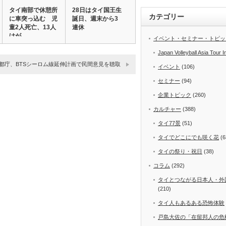
タイ南部で休憩所
28日はタイ国王生
カテゴリー
に車突っ込む 児
誕日、週末から3
童2人死亡、13人
連休
けが
イベント・セミナー・トピッ
Japan Volleyball Asia Tour I
都庁、BTSシーロム線延伸計画で民間意見を聴取
イベント
(106)
セミナー
(94)
企業トピック
(260)
カルチャー
(388)
タイ77景
(51)
タイでどこにでも咲く花
(6
タイの祭り・祝日
(38)
コラム
(292)
タイとつながる日本人・外
(210)
タイ人もあるある恐怖体験
戸島大佐の「在留邦人の危