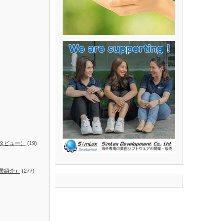
タビュー）
(19)
業紹介）
(277)