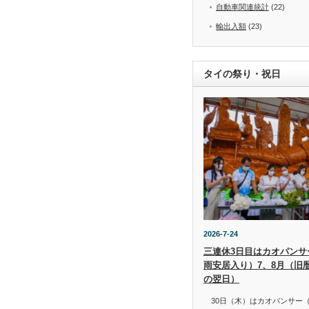
自動車関連統計
(22)
輸出入額
(23)
タイの祭り・祝日
2026-7-24
三連休3日目はカオパンサー（
雨安居入り）7、8月（旧
の翌日）
30日（木）はカオパンサー（เข้