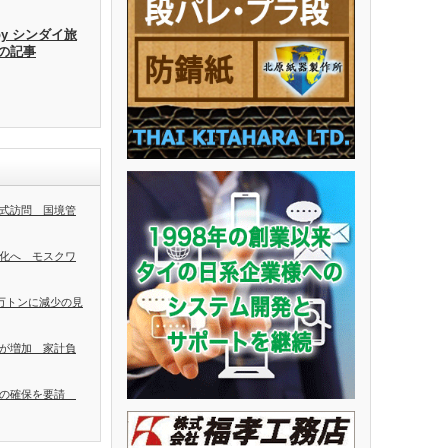
by シンダイ旅
去の記事
式訪問 国境管
化へ モスクワ
0万トンに減少の見
が増加 家計負
者の確保を要請