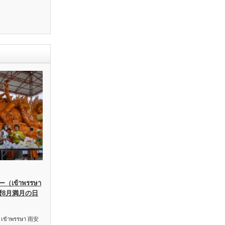
เข้าพรรษา
暦8月満月の日
าพรรษา 雨安