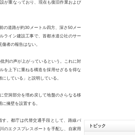
建設が重なっており、現在も復旧作業および
前の道路が約30メートル四方、深さ50メー
ルライン建設工事で、首都水道公社のサー
死傷者の報告はない。
批判の声が上がっているという。これに対
ルを上下に重ねる構造を採用せざるを得な
雑にしている」と説明している。
に空洞部分を埋め戻して地盤のさらなる移
囲に擁壁を設置する。
目指す。都庁は代替交通手段として、路線バ
トピック
川のエクスプレスボートを手配し、自家用