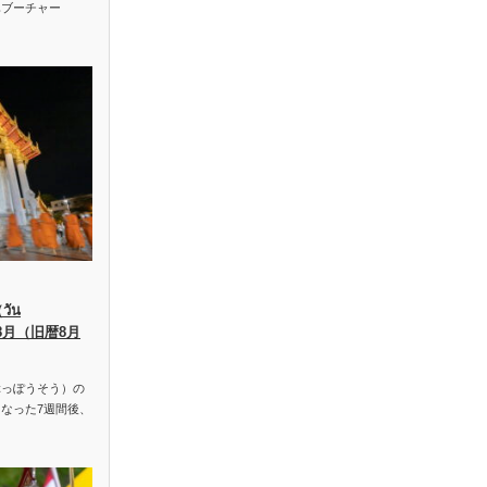
ハブーチャー
ัน
、8月（旧暦8月
っぽうそう）の
なった7週間後、