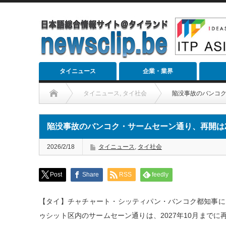
タイニュース
企業・業界
タイニュース
,
タイ社会
陥没事故のバンコク
陥没事故のバンコク・サームセーン通り、再開は20
2026/2/18
タイニュース
,
タイ社会
Post
Share
RSS
feedly
【タイ】チャチャート・シッティパン・バンコク都知事に
ゥシット区内のサームセーン通りは、2027年10月までに