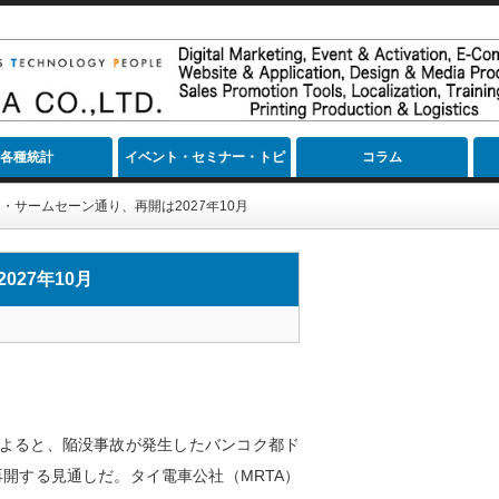
各種統計
イベント・セミナー・トピ
コラム
ック
・サームセーン通り、再開は2027年10月
27年10月
よると、陥没事故が発生したバンコク都ド
再開する見通しだ。タイ電車公社（MRTA）