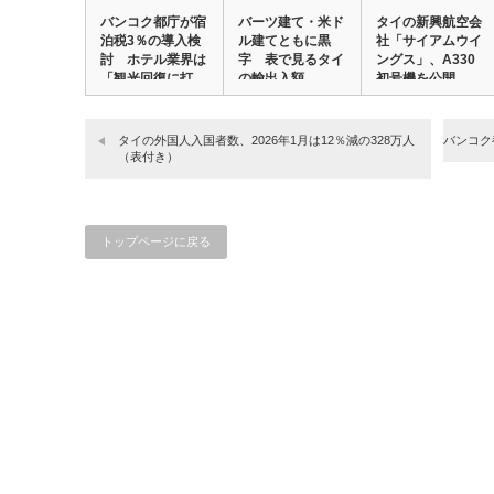
バンコク都庁が宿
バーツ建て・米ド
タイの新興航空会
泊税3％の導入検
ル建てともに黒
社「サイアムウイ
討 ホテル業界は
字 表で見るタイ
ングス」、A330
「観光回復に打
の輸出入額
初号機を公開 …
202…
撃…
タイの外国人入国者数、2026年1月は12％減の328万人
バンコク
（表付き）
トップページに戻る