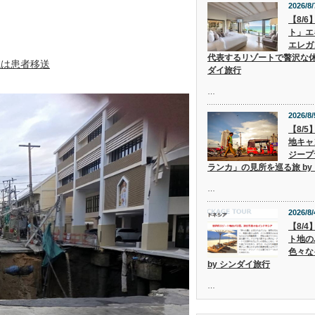
2026/8/
【8/
ト」エ
エレガ
代表するリゾートで贅沢な休
院は患者移送
ダイ旅行
…
2026/8/
【8/
地キャ
ジープ
ランカ」の見所を巡る旅 by
…
2026/8/
【8/
ト地の
色々な
by シンダイ旅行
…