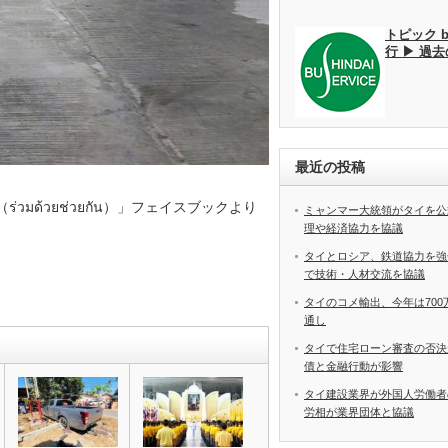
トピック 
行 ▶ 過
最近の投稿
วมด้วยช่วยกัน）」フェイスブックより
ミャンマー大統領がタイを公
理や経済協力を協議
タイとロシア、鉄道協力を強
で技術・人材交流を協議
タイのコメ輸出、今年は70
通し
タイで住宅ローン審査の否決
債と金融行動が影響
タイ建設業界が外国人労働
労相が業界団体と協議