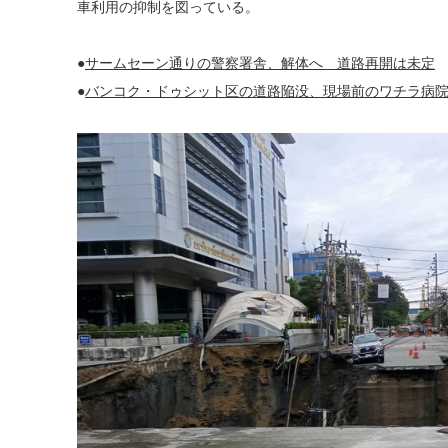
車利用の抑制を図っている。
●
サームセーン通りの警察署舎、解体へ 道路再開は未定
●
バンコク・ドゥシット区の道路陥没、現場前のワチラ病