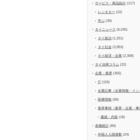
サービス・商品紹介
(117)
レンタカー
(22)
学ぶ
(30)
タイニュース
(6,245)
タイ政治
(1,251)
タイ社会
(3,953)
タイ経済・企業
(2,309)
タイ法律コラム
(22)
企業・業界
(355)
IT
(119)
企業記事（企業情報・イン
医療情報
(90)
業界事情（業界・企業・事
建築・内装
(18)
各種統計
(69)
外国人入国者数
(24)