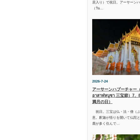
居入り）で祝日。アーサーン
（วัน…
2026-7-24
アーサーンハブーチャー（ว
อาสาฬหบูชา 三宝節）7
満月の日）
祝日。三宝は仏・法・僧（ぶ
意。釈迦が悟りを開いて仏陀と
鹿が多く住んで…