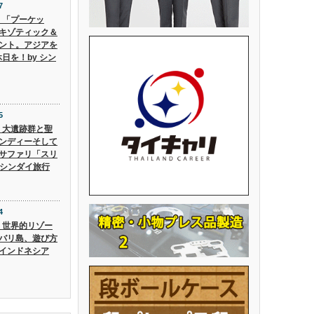
7
6】「プーケッ
キゾティック＆
ント。アジアを
日を！by シン
5
5】大遺跡群と聖
ンディーそして
サファリ「スリ
 シンダイ旅行
4
4】世界的リゾー
バリ島、遊び方
インドネシア