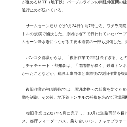
が進めるMRT（地下鉄）パープルラインの南延伸区間の
通行止めが続いている。
サームセーン通りでは9月24日午前7時ごろ、ワチラ病院
トルの規模で陥没した。原因は地下で行われていたパープ
ムセーン浄水場につながる主要水道管の一部も損傷した。
バンコク都議からは、「復旧作業で2年は長すぎる」との
しチャチャート・都知事は、「道路幅が狭く、鉄道トンネ
かったことなどが、建設工事自体と事故後の復旧作業を複
復旧作業の初期段階では、周辺建物への影響を防ぐため
動を制御。その後、地下鉄トンネルの補修を進めて現場周
復旧作業は2027年5月に完了し、10月に道路再開を
ス、都庁フィーダーバス、乗り合いバン、チャオプラヤー