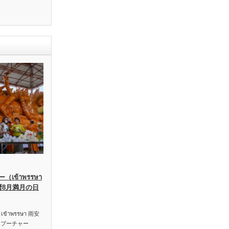
เข้าพรรษา
暦8月満月の日
าพรรษา 雨安
ハブーチャー