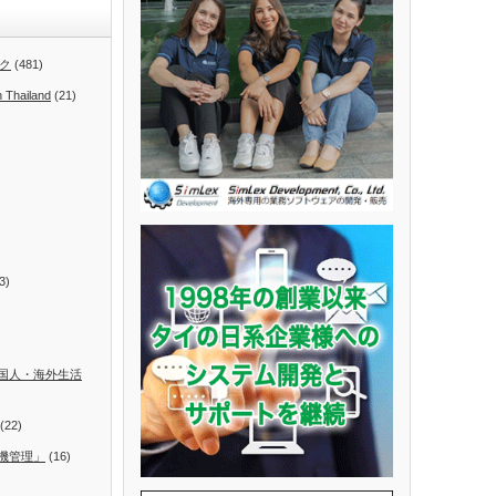
ク
(481)
n Thailand
(21)
3)
国人・海外生活
(22)
機管理」
(16)