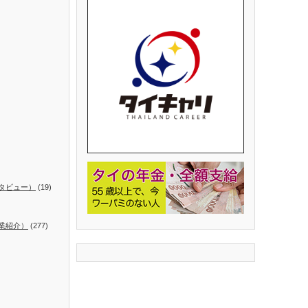
タビュー）
(19)
業紹介）
(277)