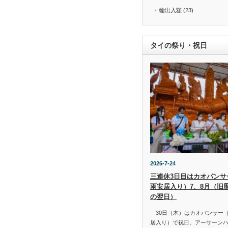
輸出入額
(23)
タイの祭り・祝日
2026-7-24
三連休3日目はカオパンサー（
雨安居入り）7、8月（旧
の翌日）
30日（木）はカオパンサー（เข้
居入り）で祝日。アーサーン