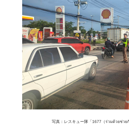
写真：レスキュー隊「1677（ร่วมด้วยช่