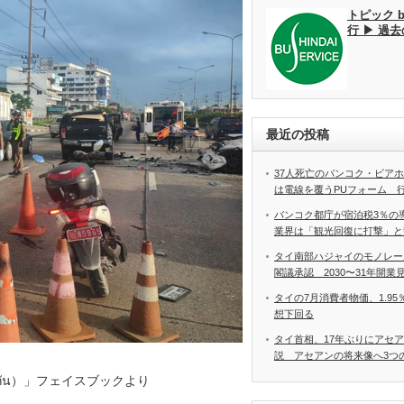
トピック 
行 ▶ 過
最近の投稿
37人死亡のバンコク・ビア
は電線を覆うPUフォーム 
バンコク都庁が宿泊税3％の
業界は「観光回復に打撃」と
タイ南部ハジャイのモノレー
閣議承認 2030〜31年開業
タイの7月消費者物価、1.9
想下回る
タイ首相、17年ぶりにアセ
説 アセアンの将来像へ3つ
วยกัน）」フェイスブックより