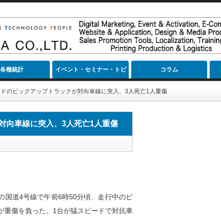
各種統計
イベント・セミナー・トピ
コラム
ック
ドのピックアップトラックが対向車線に突入、3人死亡1人重傷
対向車線に突入、3人死亡1人重傷
国道4号線で午前6時50分頃、走行中のピ
が重傷を負った。1台が猛スピードで対抗車