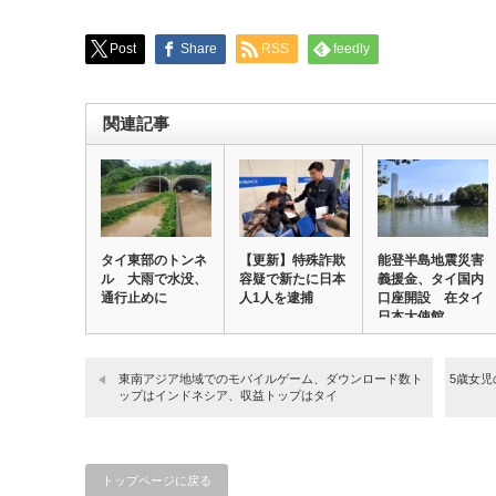
Post
Share
RSS
feedly
関連記事
タイ東部のトンネ
【更新】特殊詐欺
能登半島地震災害
ル 大雨で水没、
容疑で新たに日本
義援金、タイ国内
通行止めに
人1人を逮捕
口座開設 在タイ
日本大使館
東南アジア地域でのモバイルゲーム、ダウンロード数ト
5歳女
ップはインドネシア、収益トップはタイ
トップページに戻る