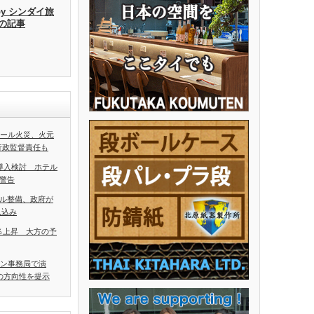
by シンダイ旅
去の記事
ホール火災、火元
行政監督責任も
導入検討 ホテル
警告
ル整備、政府が
見込み
5％上昇 大方の予
アン事務局で演
の方向性を提示