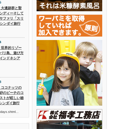
5
5】大遺跡群と聖
ンディーそして
サファリ「スリ
 シンダイ旅行
4
4】世界的リゾー
バリ島、遊び方
インドネシア
3
3】ココナッツの
砂のビーチのコ
ストが眩しい秘
 シンダイ旅行
ur3days.shtml…