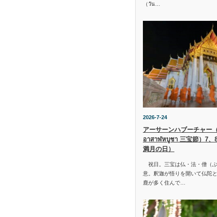
（วัน…
2026-7-24
アーサーンハブーチャー（ว
อาสาฬหบูชา 三宝節）7
満月の日）
祝日。三宝は仏・法・僧（ぶ
意。釈迦が悟りを開いて仏陀と
鹿が多く住んで…