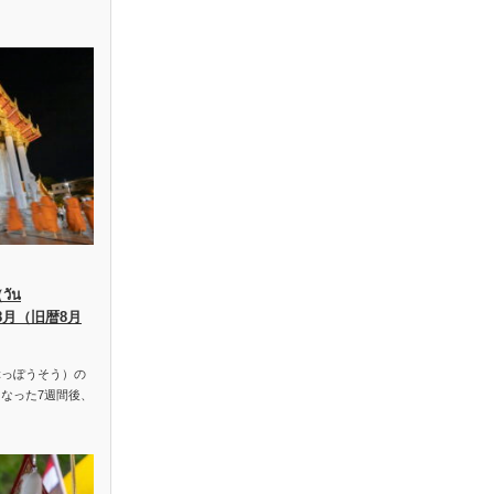
ัน
、8月（旧暦8月
っぽうそう）の
なった7週間後、