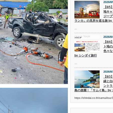
2026/8/
【8/
地キャ
ジープ
ランカ」の見所を巡る旅 by
…
2026/8/
【8/
ト地の
色々な
by シンダイ旅行
…
2026/8/
【8/
緑と白
ントラ
島の楽園！「サムイ島」by
https://shindai.co.th/samui/to