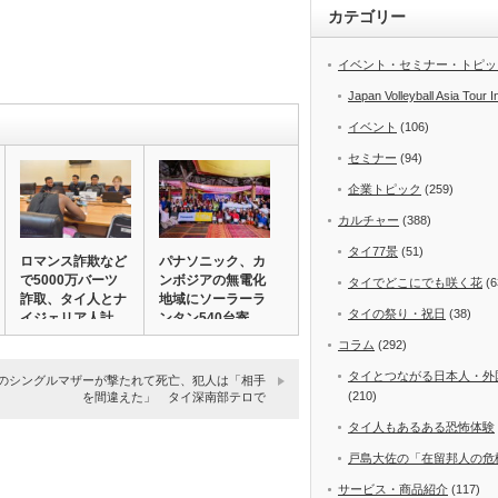
カテゴリー
イベント・セミナー・トピッ
Japan Volleyball Asia Tour I
イベント
(106)
セミナー
(94)
企業トピック
(259)
カルチャー
(388)
タイ77景
(51)
ロマンス詐欺など
パナソニック、カ
で5000万バーツ
ンボジアの無電化
タイでどこにでも咲く花
(6
詐取、タイ人とナ
地域にソーラーラ
タイの祭り・祝日
(38)
イジェリア人計…
ンタン540台寄…
コラム
(292)
タイとつながる日本人・外
児のシングルマザーが撃たれて死亡、犯人は「相手
(210)
を間違えた」 タイ深南部テロで
タイ人もあるある恐怖体験
戸島大佐の「在留邦人の危
サービス・商品紹介
(117)