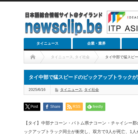
タイニュース
企業・業界
タイニュース
,
タイ社会
タイ中部で猛スピー
タイ中部で猛スピードのピックアップトラックが
2025/6/16
タイニュース
,
タイ社会
Post
Share
RSS
feedly
【タイ】中部ナコーン・パトム県ナコーン・チャイシー郡の
ックアップトラック同士が衝突し、双方で3人が死亡、1人