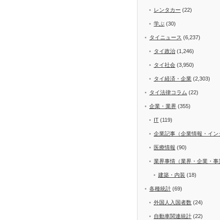
レンタカー
(22)
学ぶ
(30)
タイニュース
(6,237)
タイ政治
(1,246)
タイ社会
(3,950)
タイ経済・企業
(2,303)
タイ法律コラム
(22)
企業・業界
(355)
IT
(119)
企業記事（企業情報・イン
医療情報
(90)
業界事情（業界・企業・事
建築・内装
(18)
各種統計
(69)
外国人入国者数
(24)
自動車関連統計
(22)