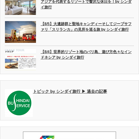
アジアを代表するリゾートで贅沢な休日を！by シンダ
イ旅行
【8/5】大遺跡群と聖地キャンディーそしてジープサフ
ァリ「スリランカ」の見所を巡る旅 by シンダイ旅行
【8/4】世界的リゾート地のバリ島、遊び方色々なイン
ドネシア by シンダイ旅行
トピック by シンダイ旅行 ▶ 過去の記事