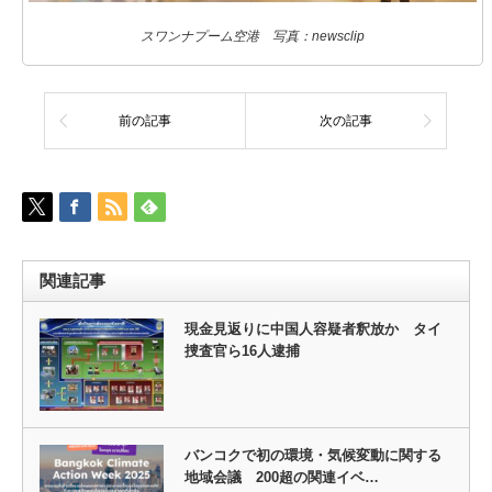
スワンナプーム空港 写真：newsclip
前の記事
次の記事
関連記事
現金見返りに中国人容疑者釈放か タイ
捜査官ら16人逮捕
バンコクで初の環境・気候変動に関する
地域会議 200超の関連イベ…