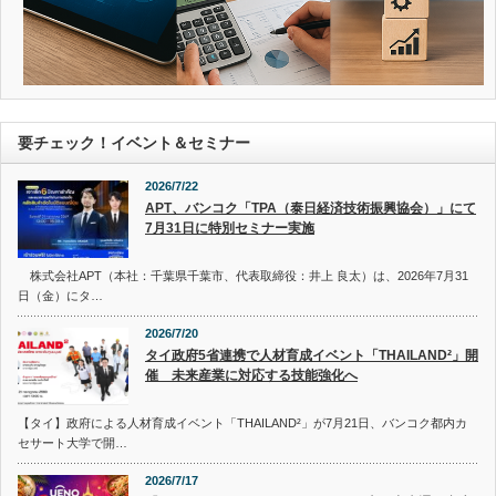
要チェック！イベント＆セミナー
2026/7/22
APT、バンコク「TPA（泰日経済技術振興協会）」にて
7月31日に特別セミナー実施
株式会社APT（本社：千葉県千葉市、代表取締役：井上 良太）は、2026年7月31
日（金）にタ…
2026/7/20
タイ政府5省連携で人材育成イベント「THAILAND²」開
催 未来産業に対応する技能強化へ
【タイ】政府による人材育成イベント「THAILAND²」が7月21日、バンコク都内カ
セサート大学で開…
2026/7/17