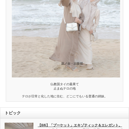
仏教国タイの最果て
止まぬテロの地
テロが日常と化した地に住む、どこにでもいる普通の姉妹。
トピック
【8/6】「プーケット」エキゾティック＆エレガント。