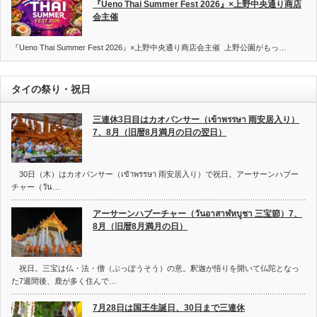
『Ueno Thai Summer Fest 2026』×上野中央通り商店
会主催
『Ueno Thai Summer Fest 2026』×上野中央通り商店会主催 上野公園がもっ…
タイの祭り・祝日
三連休3日目はカオパンサー（เข้าพรรษา 雨安居入り）
7、8月（旧暦8月満月の日の翌日）
30日（木）はカオパンサー（เข้าพรรษา 雨安居入り）で祝日。アーサーンハブー
チャー（วัน…
アーサーンハブーチャー（วันอาสาฬหบูชา 三宝節）7、
8月（旧暦8月満月の日）
祝日。三宝は仏・法・僧（ぶっぽうそう）の意。釈迦が悟りを開いて仏陀となっ
た7週間後、鹿が多く住んで…
7月28日は国王生誕日、30日まで三連休