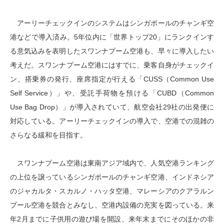
アーリーチェックインのシステムはシンガポールのチャンギ空
港などで導入済み。5年位内に「世界トップ20」にランクインす
る意気込みを表明したスワンナプーム空港も、早々に導入したい
考えだ。スワンナプーム空港にはすでに、乗客自身がチェックイ
ン、搭乗券の発行、座席指定が行える「CUSS（Common Use
Self Service）」や、受託手荷物を預ける「CUBD（Common
Use Bag Drop）」が導入されていて、航空会社29社の出発便に
対応している。アーリーチェックインの導入で、空港での混雑の
さらなる緩和を目指す。
スワンナプーム空港は東南アジア域内で、人気空港ランキング
の上位を譲っているシンガポールのチャンギ空港、インドネシア
のジャカルタ・スカルノ・ハッタ空港、マレーシアのクアラルン
プール空港を競合とみなし、空港内設備の充実を図っている。来
年2月までに子供用の遊び場を開設、来年末までにそのほかの非