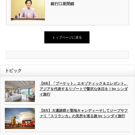
銀行口座閉鎖
トップページに戻る
トピック
【8/6】「プーケット」エキゾティック＆エレガント。
アジアを代表するリゾートで贅沢な休日を！by シンダ
イ旅行
【8/5】大遺跡群と聖地キャンディーそしてジープサフ
ァリ「スリランカ」の見所を巡る旅 by シンダイ旅行