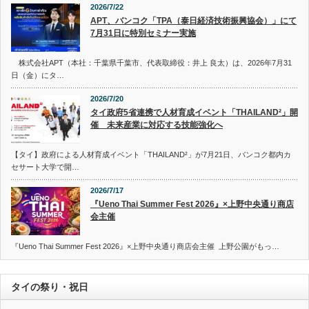
2026/7/22
APT、バンコク「TPA（泰日経済技術振興協会）」にて
7月31日に特別セミナー実施
株式会社APT（本社：千葉県千葉市、代表取締役：井上 良太）は、2026年7月31
日（金）にタ…
2026/7/20
タイ政府5省連携で人材育成イベント「THAILAND²」開
催 未来産業に対応する技能強化へ
【タイ】政府による人材育成イベント「THAILAND²」が7月21日、バンコク都内カ
セサート大学で開…
2026/7/17
『Ueno Thai Summer Fest 2026』×上野中央通り商店
会主催
『Ueno Thai Summer Fest 2026』×上野中央通り商店会主催 上野公園がもっ…
タイの祭り・祝日