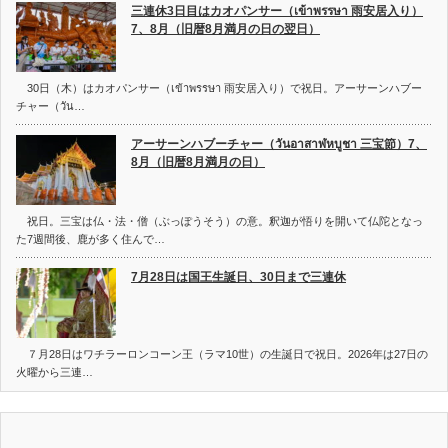
三連休3日目はカオパンサー（เข้าพรรษา 雨安居入り）
7、8月（旧暦8月満月の日の翌日）
30日（木）はカオパンサー（เข้าพรรษา 雨安居入り）で祝日。アーサーンハブー
チャー（วัน…
アーサーンハブーチャー（วันอาสาฬหบูชา 三宝節）7、
8月（旧暦8月満月の日）
祝日。三宝は仏・法・僧（ぶっぽうそう）の意。釈迦が悟りを開いて仏陀となっ
た7週間後、鹿が多く住んで…
7月28日は国王生誕日、30日まで三連休
７月28日はワチラーロンコーン王（ラマ10世）の生誕日で祝日。2026年は27日の
火曜から三連…