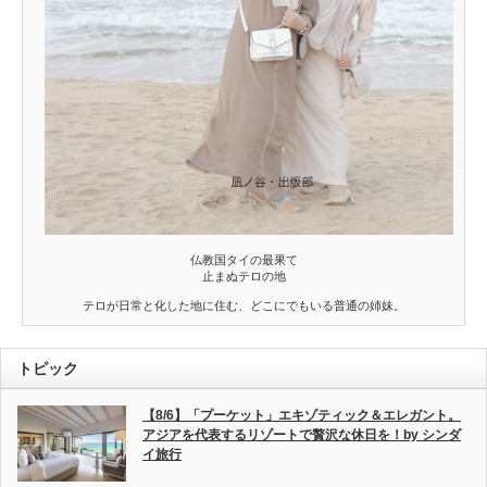
仏教国タイの最果て
止まぬテロの地
テロが日常と化した地に住む、どこにでもいる普通の姉妹。
トピック
【8/6】「プーケット」エキゾティック＆エレガント。
アジアを代表するリゾートで贅沢な休日を！by シンダ
イ旅行