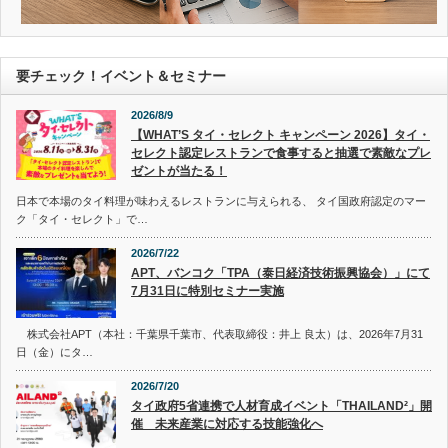
要チェック！イベント＆セミナー
2026/8/9
【WHAT’S タイ・セレクト キャンペーン 2026】タイ・
セレクト認定レストランで食事すると抽選で素敵なプレ
ゼントが当たる！
日本で本場のタイ料理が味わえるレストランに与えられる、 タイ国政府認定のマー
ク「タイ・セレクト」で…
2026/7/22
APT、バンコク「TPA（泰日経済技術振興協会）」にて
7月31日に特別セミナー実施
株式会社APT（本社：千葉県千葉市、代表取締役：井上 良太）は、2026年7月31
日（金）にタ…
2026/7/20
タイ政府5省連携で人材育成イベント「THAILAND²」開
催 未来産業に対応する技能強化へ