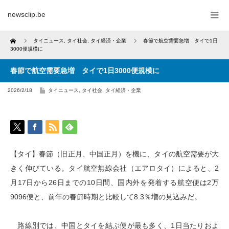
newsclip.be
Home
タイニュース
,
タイ社会
,
タイ経済・企業
春節で航空需要急増 タイで1日
3000便規模に
春節で航空需要急増 タイで1日3000便規模に
2026/2/18
タイニュース
,
タイ社会
,
タイ経済・企業
【タイ】春節（旧正月、中国正月）を機に、タイの航空需要が大
きく伸びている。タイ航空無線会社（エアロタイ）によると、2
月17日から26日までの10日間、国内外を発着する航空便は2万
9096便と、前年の春節時期と比較して8.3％増の見込みだ。
路線別では、中国とタイを結ぶ便が最も多く、1日当たりおよ