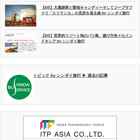
【8/5】大遺跡群と聖地キャンディーそしてジープサフ
ァリ「スリランカ」の見所を巡る旅 by シンダイ旅行
【8/4】世界的リゾート地のバリ島、遊び方色々なイン
ドネシア by シンダイ旅行
トピック by シンダイ旅行 ▶ 過去の記事