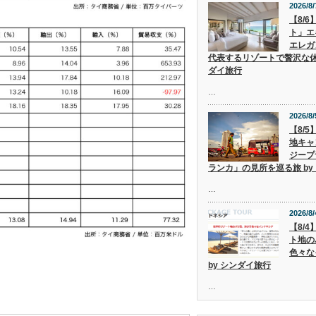
2026/8/
【8/
ト」エ
エレガ
代表するリゾートで贅沢な休
ダイ旅行
…
2026/8/
【8/
地キャ
ジープ
ランカ」の見所を巡る旅 by
…
2026/8/
【8/
ト地の
色々な
by シンダイ旅行
…