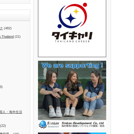
ク
(482)
n Thailand
(21)
3)
国人・海外生活
(22)
機管理」
(16)