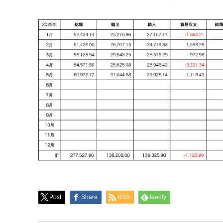
Post
Share
RSS
feedly