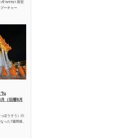
าพรรษา 雨安
ハブーチャー
ัน
、8月（旧暦8月
っぽうそう）の
なった7週間後、