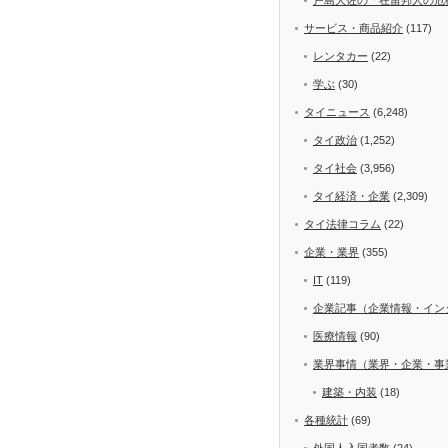
サービス・商品紹介
(117)
レンタカー
(22)
学ぶ
(30)
タイニュース
(6,248)
タイ政治
(1,252)
タイ社会
(3,956)
タイ経済・企業
(2,309)
タイ法律コラム
(22)
企業・業界
(355)
IT
(119)
企業記事（企業情報・イン
医療情報
(90)
業界事情（業界・企業・事
建築・内装
(18)
各種統計
(69)
外国人入国者数
(24)