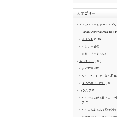
カテゴリー
イベント・セミナー・トピッ
Japan Volleyball Asia Tour I
イベント
(106)
セミナー
(94)
企業トピック
(260)
カルチャー
(388)
タイ77景
(51)
タイでどこにでも咲く花
(6
タイの祭り・祝日
(38)
コラム
(292)
タイとつながる日本人・外
(210)
タイ人もあるある恐怖体験
戸島大佐の「在留邦人の危