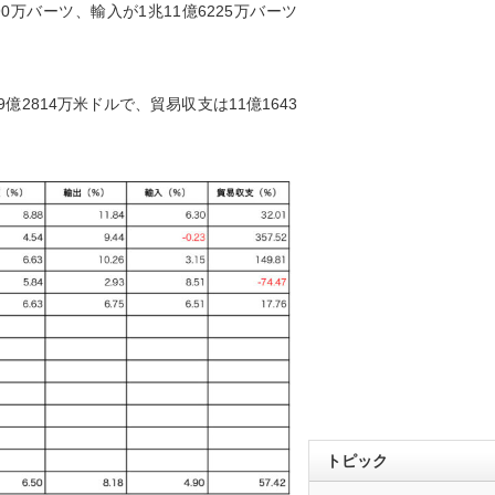
90万バーツ、輸入が1兆11億6225万バーツ
億2814万米ドルで、貿易収支は11億1643
トピック