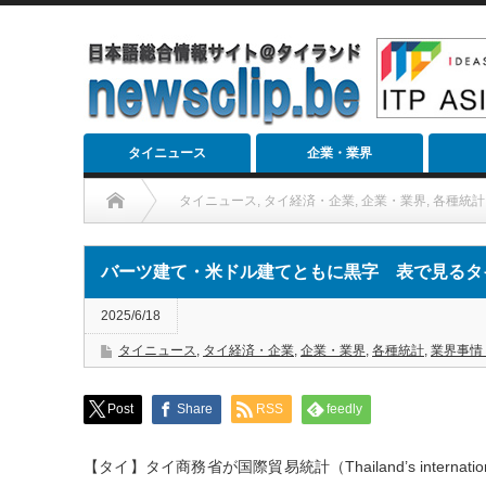
タイニュース
企業・業界
タイニュース
,
タイ経済・企業
,
企業・業界
,
各種統計
バーツ建て・米ドル建てともに黒字 表で見るタイの輸出入額 2
バーツ建て・米ドル建てともに黒字 表で見るタイ
2025/6/18
タイニュース
,
タイ経済・企業
,
企業・業界
,
各種統計
,
業界事情
Post
Share
RSS
feedly
【タイ】タイ商務省が国際貿易統計（Thailand’s internation