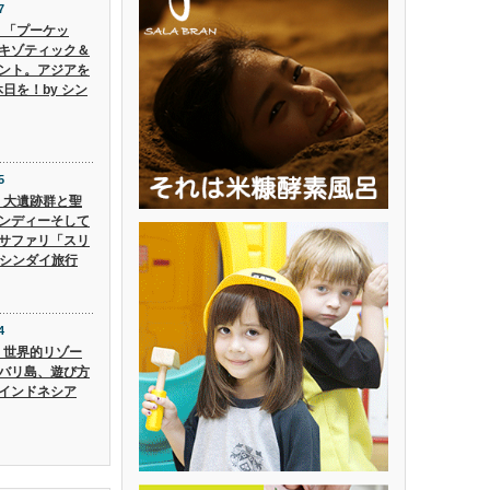
7
6】「プーケッ
キゾティック＆
ント。アジアを
日を！by シン
5
5】大遺跡群と聖
ンディーそして
サファリ「スリ
 シンダイ旅行
4
4】世界的リゾー
バリ島、遊び方
インドネシア