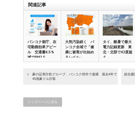
関連記事
バンコク都庁、在
大気汚染続く バ
タイ、酷暑で最大
宅勤務効果アピー
ンコク全域で「健
電力記録更新 東
ル 交通量8.5％
康に被害が出始め
北・北部で43度超
減でPM2.5…
るレベル」
え
豪の証券詐欺グループ、バンコク郊外で逮捕 過去4年で
総合建
45億豪ドル詐取
トップページに戻る