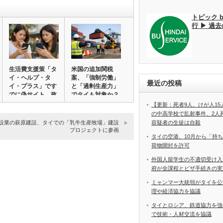
トピック 
行 ▶ 過
生活費支援策「タ
米国の追加関税
イ・ヘルプ・タ
案、「強制労働」
最近の投稿
イ・プラス」です
と「過剰生産力」
でに偽サイト、政
でタイも対象か？
府…
【更新：死者9人、けが人1
の中高学校で乱射事件、2
設業の萩原建設、タイでの「乳牛生産牧場」建設
容疑者の生徒は自殺
プロジェクトに参画
タイの空港、10月から「持
荷物開封を許可
外国人留学生の不適切受け入
府が全課程とビザ手続きの実
ミャンマー大統領がタイを公
理や経済協力を協議
タイとロシア、鉄道協力を強
で技術・人材交流を協議