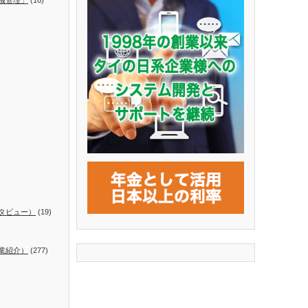
タビュー）
(19)
業紹介）
(277)