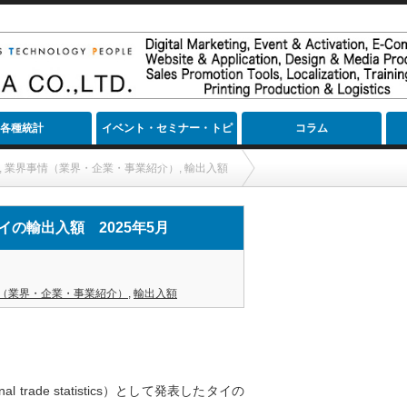
各種統計
イベント・セミナー・トピ
コラム
ック
,
業界事情（業界・企業・事業紹介）
,
輸出入額
025年5月
の輸出入額 2025年5月
（業界・企業・事業紹介）
,
輸出入額
al trade statistics）として発表したタイの