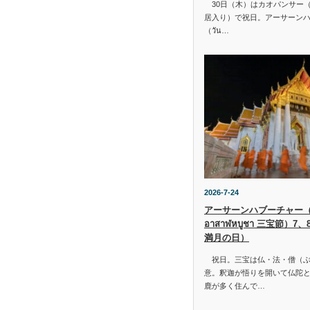
30日（木）はカオパンサー（เข้
居入り）で祝日。アーサーン
（วัน…
2026-7-24
アーサーンハブーチャー（ว
อาสาฬหบูชา 三宝節）7
満月の日）
祝日。三宝は仏・法・僧（ぶ
意。釈迦が悟りを開いて仏陀と
鹿が多く住んで…