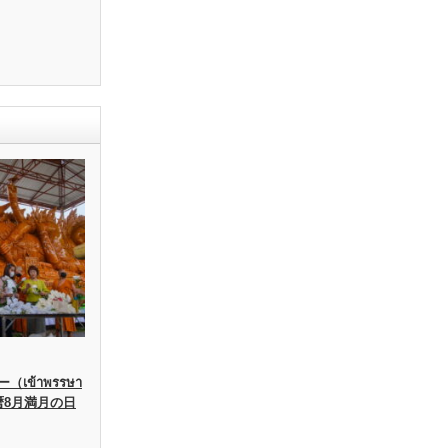
เข้าพรรษา
暦8月満月の日