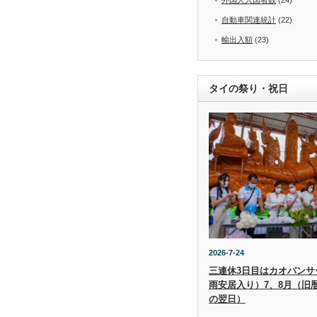
自動車関連統計
(22)
輸出入額
(23)
タイの祭り・祝日
2026-7-24
三連休3日目はカオパンサー（
雨安居入り）7、8月（旧
の翌日）