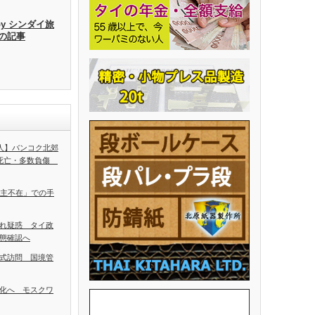
by シンダイ旅
去の記事
5人】バンコク北郊
人死亡・多数負傷
ち主不在」での手
れ疑惑 タイ政
態確認へ
式訪問 国境管
化へ モスクワ