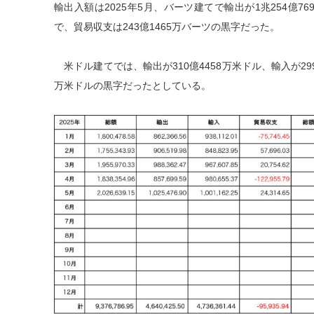
輸出入額は2025年5月、バーツ建てで輸出が1兆254億76
で、貿易収支は243億1465万バーツの黒字だった。
米ドル建てでは、輸出が310億4458万米ドル、輸入が299
万米ドルの黒字だったとしている。