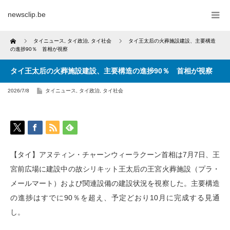
newsclip.be
Home
タイニュース
,
タイ政治
,
タイ社会
タイ王太后の火葬施設建設、主要構造
の進捗90％ 首相が視察
タイ王太后の火葬施設建設、主要構造の進捗90％ 首相が視察
2026/7/8
タイニュース
,
タイ政治
,
タイ社会
【タイ】アヌティン・チャーンウィーラクーン首相は7月7日、王
宮前広場に建設中の故シリキット王太后の王宮火葬施設（プラ・
メールマート）および関連設備の建設状況を視察した。主要構造
の進捗はすでに90％を超え、予定どおり10月に完成する見通
し。