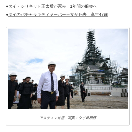
●
タイ・シリキット王太后が死去 1年間の服喪へ
●
タイのパチャラキティヤーパー王女が死去 享年47歳
アヌティン首相 写真：タイ首相府