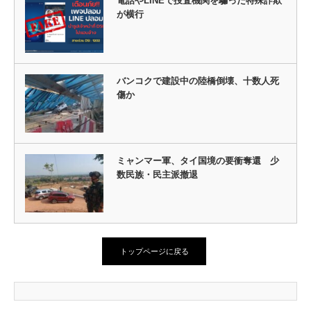
電話やLINEで捜査機関を騙った特殊詐欺
が横行
バンコクで建設中の陸橋倒壊、十数人死
傷か
ミャンマー軍、タイ国境の要衝奪還 少
数民族・民主派撤退
トップページに戻る