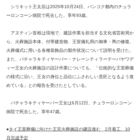
シリキット王太后は2025年10月24日、バンコク都内のチュラ
ーロンコーン病院で死去した。享年93歳。
アヌティン首相は現地で、建設作業を担当する文化省芸術局か
ら、火葬施設本体、付帯建造物、王室儀礼用の御車・輿の修復、
火葬儀式に用いる各種装飾品の製作状況について説明を受けた。
また、パチャラキティヤーパー・ナレーンティラーテーパヤワデ
ィー王女の火葬施設の設計作業についても、「伝統的な王室葬儀
の様式に沿い、王女の身位と品位にふさわしい意匠となるよう進
めている」との報告を受けたとしている。
パチャラキティヤーパー王女は6月12日、チュラーロンコーン
病院で死去した。享年47歳。
●
タイ王室葬儀に向けた王宮火葬施設の建設進む 2月着工、10
月完成予定