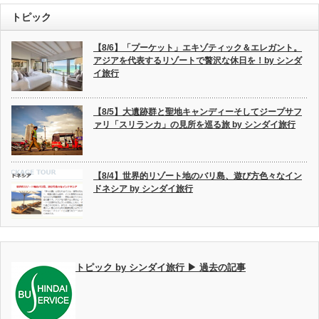
トピック
【8/6】「プーケット」エキゾティック＆エレガント。
アジアを代表するリゾートで贅沢な休日を！by シンダ
イ旅行
【8/5】大遺跡群と聖地キャンディーそしてジープサフ
ァリ「スリランカ」の見所を巡る旅 by シンダイ旅行
【8/4】世界的リゾート地のバリ島、遊び方色々なイン
ドネシア by シンダイ旅行
トピック by シンダイ旅行 ▶ 過去の記事