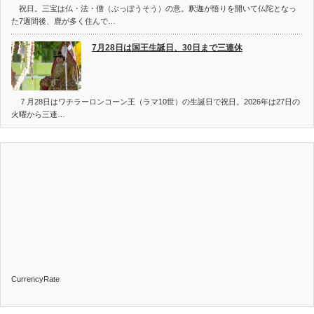
祝日。三宝は仏・法・僧（ぶっぽうそう）の意。釈迦が悟りを開いて仏陀となっ
た7週間後、鹿が多く住んで…
7月28日は国王生誕日、30日まで三連休
７月28日はワチラーロンコーン王（ラマ10世）の生誕日で祝日。2026年は27日の
火曜から三連…
CurrencyRate