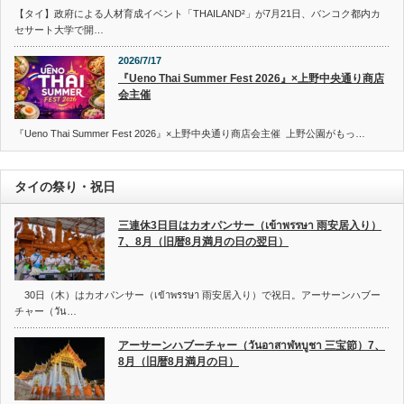
【タイ】政府による人材育成イベント「THAILAND²」が7月21日、バンコク都内カ
セサート大学で開…
2026/7/17
『Ueno Thai Summer Fest 2026』×上野中央通り商店
会主催
『Ueno Thai Summer Fest 2026』×上野中央通り商店会主催 上野公園がもっ…
タイの祭り・祝日
三連休3日目はカオパンサー（เข้าพรรษา 雨安居入り）
7、8月（旧暦8月満月の日の翌日）
30日（木）はカオパンサー（เข้าพรรษา 雨安居入り）で祝日。アーサーンハブー
チャー（วัน…
アーサーンハブーチャー（วันอาสาฬหบูชา 三宝節）7、
8月（旧暦8月満月の日）