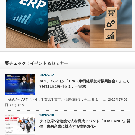
要チェック！イベント＆セミナー
2026/7/22
APT、バンコク「TPA（泰日経済技術振興協会）」にて
7月31日に特別セミナー実施
株式会社APT（本社：千葉県千葉市、代表取締役：井上 良太）は、2026年7月31
日（金）にタ…
2026/7/20
タイ政府5省連携で人材育成イベント「THAILAND²」開
催 未来産業に対応する技能強化へ