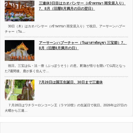
三連休3日目はカオパンサー（เข้าพรรษา 雨安居入り）
7、8月（旧暦8月満月の日の翌日）
30日（木）はカオパンサー（เข้าพรรษา 雨安居入り）で祝日。アーサーンハブー
チャー（วัน…
アーサーンハブーチャー（วันอาสาฬหบูชา 三宝節）7、
8月（旧暦8月満月の日）
祝日。三宝は仏・法・僧（ぶっぽうそう）の意。釈迦が悟りを開いて仏陀となっ
た7週間後、鹿が多く住んで…
7月28日は国王生誕日、30日まで三連休
７月28日はワチラーロンコーン王（ラマ10世）の生誕日で祝日。2026年は27日の
火曜から三連…