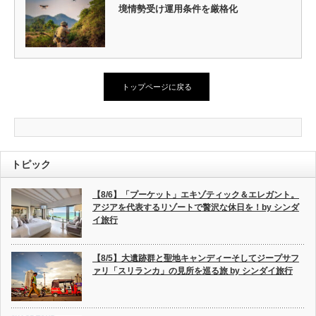
境情勢受け運用条件を厳格化
トップページに戻る
トピック
【8/6】「プーケット」エキゾティック＆エレガント。
アジアを代表するリゾートで贅沢な休日を！by シンダ
イ旅行
【8/5】大遺跡群と聖地キャンディーそしてジープサフ
ァリ「スリランカ」の見所を巡る旅 by シンダイ旅行