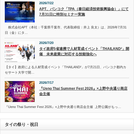
2026/7/22
APT、バンコク「TPA（泰日経済技術振興協会）」にて
7月31日に特別セミナー実施
株式会社APT（本社：千葉県千葉市、代表取締役：井上 良太）は、2026年7月31
日（金）にタ…
2026/7/20
タイ政府5省連携で人材育成イベント「THAILAND²」開
催 未来産業に対応する技能強化へ
【タイ】政府による人材育成イベント「THAILAND²」が7月21日、バンコク都内カ
セサート大学で開…
2026/7/17
『Ueno Thai Summer Fest 2026』×上野中央通り商店
会主催
『Ueno Thai Summer Fest 2026』×上野中央通り商店会主催 上野公園がもっ…
タイの祭り・祝日