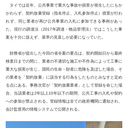
タイでは近年、公共事業で重大な事故や損害が発生したにもか
かわらず、契約放棄登録（指名停止、入札参加停止）措置が行わ
れず、同じ業者が再び公共事業の入札に参加できる事例があっ
た。現行の調達法（2017年調達・物品管理法）ではこうした事
案を十分に扱えず、基準の見直しが必要になっていた。
財務省が提出した今回の省令案の要点は、契約開始日から最終
検査日までの間に、業者の不適切な施工や不作為によって工事に
重大な損害が生じ、国民の生命・財産に危険を及ぼした場合、そ
の業者を「契約放棄」に該当する行為をしたものとみなすと定め
る点にある。事務次官が「契約放棄業者」として登録を命じた場
合、当該業者は2年以上10年以下の期間、公共工事の入札や契約
への参加が禁止される。登録情報は全ての政府機関に通知され、
会計監督局の情報システムで公開される。