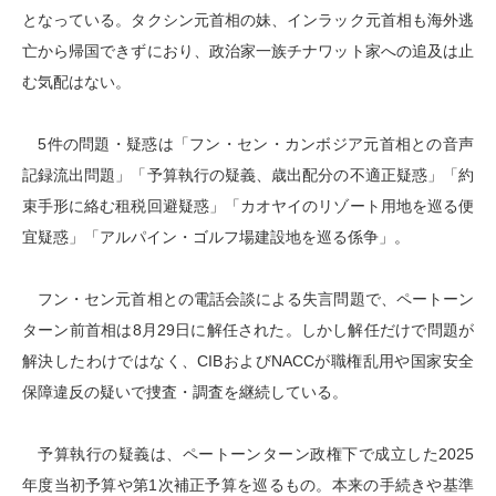
となっている。タクシン元首相の妹、インラック元首相も海外逃
亡から帰国できずにおり、政治家一族チナワット家への追及は止
む気配はない。
5件の問題・疑惑は「フン・セン・カンボジア元首相との音声
記録流出問題」「予算執行の疑義、歳出配分の不適正疑惑」「約
束手形に絡む租税回避疑惑」「カオヤイのリゾート用地を巡る便
宜疑惑」「アルパイン・ゴルフ場建設地を巡る係争」。
フン・セン元首相との電話会談による失言問題で、ペートーン
ターン前首相は8月29日に解任された。しかし解任だけで問題が
解決したわけではなく、CIBおよびNACCが職権乱用や国家安全
保障違反の疑いで捜査・調査を継続している。
予算執行の疑義は、ペートーンターン政権下で成立した2025
年度当初予算や第1次補正予算を巡るもの。本来の手続きや基準