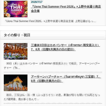
2026/7/17
『Ueno Thai Summer Fest 2026』×上野中央通り商店
会主催
『Ueno Thai Summer Fest 2026』×上野中央通り商店会主催 上野公園がもっ…
タイの祭り・祝日
三連休3日目はカオパンサー（เข้าพรรษา 雨安居入り）
7、8月（旧暦8月満月の日の翌日）
30日（木）はカオパンサー（เข้าพรรษา 雨安居入り）で祝日。アーサーンハブー
チャー（วัน…
アーサーンハブーチャー（วันอาสาฬหบูชา 三宝節）7、
8月（旧暦8月満月の日）
祝日。三宝は仏・法・僧（ぶっぽうそう）の意。釈迦が悟りを開いて仏陀となっ
た7週間後、鹿が多く住んで…