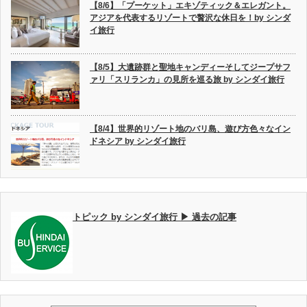
【8/6】「プーケット」エキゾティック＆エレガント。
アジアを代表するリゾートで贅沢な休日を！by シンダ
イ旅行
【8/5】大遺跡群と聖地キャンディーそしてジープサフ
ァリ「スリランカ」の見所を巡る旅 by シンダイ旅行
【8/4】世界的リゾート地のバリ島、遊び方色々なイン
ドネシア by シンダイ旅行
トピック by シンダイ旅行 ▶ 過去の記事