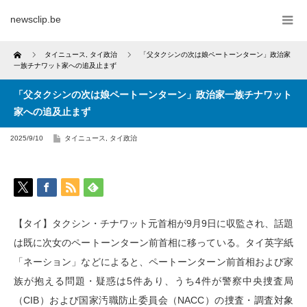
newsclip.be
Home
タイニュース
,
タイ政治
「父タクシンの次は娘ペートーンターン」政治家
一族チナワット家への追及止まず
「父タクシンの次は娘ペートーンターン」政治家一族チナワット
家への追及止まず
2025/9/10
タイニュース
,
タイ政治
【タイ】タクシン・チナワット元首相が9月9日に収監され、話題
は既に次女のペートーンターン前首相に移っている。タイ英字紙
「ネーション」などによると、ペートーンターン前首相および家
族が抱える問題・疑惑は5件あり、うち4件が警察中央捜査局
（CIB）および国家汚職防止委員会（NACC）の捜査・調査対象