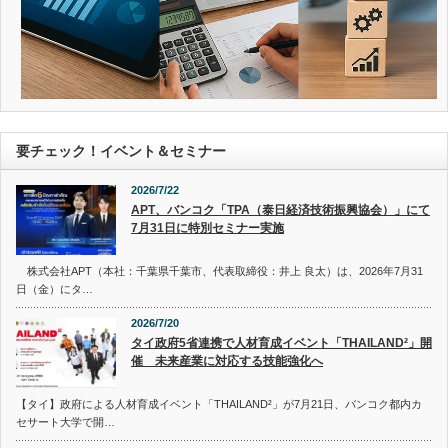
要チェック！イベント＆セミナー
2026/7/22
APT、バンコク「TPA（泰日経済技術振興協会）」にて
7月31日に特別セミナー実施
株式会社APT（本社：千葉県千葉市、代表取締役：井上 良太）は、2026年7月31
日（金）にタ…
2026/7/20
タイ政府5省連携で人材育成イベント「THAILAND²」開
催 未来産業に対応する技能強化へ
【タイ】政府による人材育成イベント「THAILAND²」が7月21日、バンコク都内カ
セサート大学で開…