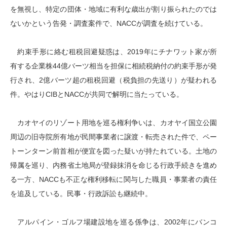
を無視し、特定の団体・地域に有利な歳出が割り振られたのでは
ないかという告発・調査案件で、NACCが調査を続けている。
約束手形に絡む租税回避疑惑は、2019年にチナワット家が所
有する企業株44億バーツ相当を担保に相続税納付の約束手形が発
行され、2億バーツ超の租税回避（税負担の先送り）が疑われる
件。やはりCIBとNACCが共同で解明に当たっている。
カオヤイのリゾート用地を巡る権利争いは、カオヤイ国立公園
周辺の旧寺院所有地が民間事業者に譲渡・転売された件で、ペー
トーンターン前首相が便宜を図った疑いが持たれている。土地の
帰属を巡り、内務省土地局が登録抹消を命じる行政手続きを進め
る一方、NACCも不正な権利移転に関与した職員・事業者の責任
を追及している。民事・行政訴訟も継続中。
アルパイン・ゴルフ場建設地を巡る係争は、2002年にバンコ