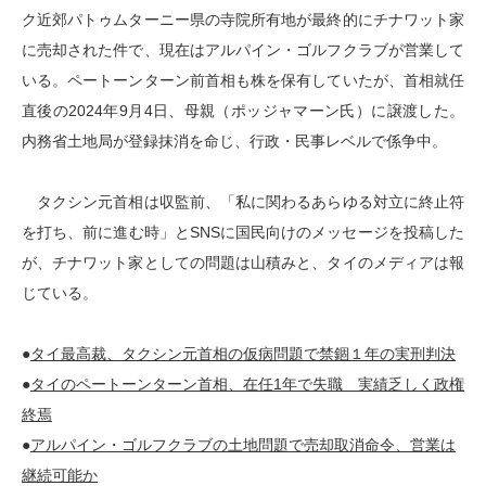
ク近郊パトゥムターニー県の寺院所有地が最終的にチナワット家
に売却された件で、現在はアルパイン・ゴルフクラブが営業して
いる。ペートーンターン前首相も株を保有していたが、首相就任
直後の2024年9月4日、母親（ポッジャマーン氏）に譲渡した。
内務省土地局が登録抹消を命じ、行政・民事レベルで係争中。
タクシン元首相は収監前、「私に関わるあらゆる対立に終止符
を打ち、前に進む時」とSNSに国民向けのメッセージを投稿した
が、チナワット家としての問題は山積みと、タイのメディアは報
じている。
●
タイ最高裁、タクシン元首相の仮病問題で禁錮１年の実刑判決
●
タイのペートーンターン首相、在任1年で失職 実績乏しく政権
終焉
●
アルパイン・ゴルフクラブの土地問題で売却取消命令、営業は
継続可能か