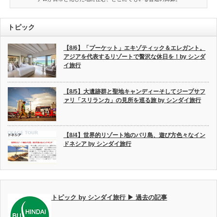
トピック
【8/6】「プーケット」エキゾティック＆エレガント。
アジアを代表するリゾートで贅沢な休日を！by シンダ
イ旅行
【8/5】大遺跡群と聖地キャンディーそしてジープサフ
ァリ「スリランカ」の見所を巡る旅 by シンダイ旅行
【8/4】世界的リゾート地のバリ島、遊び方色々なイン
ドネシア by シンダイ旅行
トピック by シンダイ旅行 ▶ 過去の記事