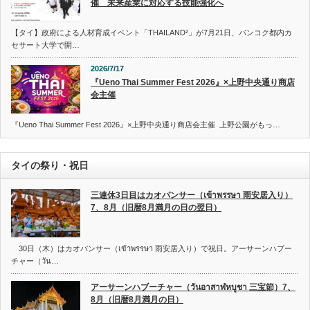
催 未来産業に対応する技能強化へ
【タイ】政府による人材育成イベント「THAILAND²」が7月21日、バンコク都内カ
セサート大学で開…
2026/7/17
『Ueno Thai Summer Fest 2026』×上野中央通り商店
会主催
『Ueno Thai Summer Fest 2026』×上野中央通り商店会主催 上野公園がもっ…
タイの祭り・祝日
三連休3日目はカオパンサー（เข้าพรรษา 雨安居入り）
7、8月（旧暦8月満月の日の翌日）
30日（木）はカオパンサー（เข้าพรรษา 雨安居入り）で祝日。アーサーンハブー
チャー（วัน…
アーサーンハブーチャー（วันอาสาฬหบูชา 三宝節）7、
8月（旧暦8月満月の日）