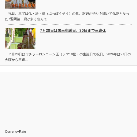
祝日。三宝は仏・法・僧（ぶっぽうそう）の意。釈迦が悟りを開いて仏陀となっ
た7週間後、鹿が多く住んで…
7月28日は国王生誕日、30日まで三連休
７月28日はワチラーロンコーン王（ラマ10世）の生誕日で祝日。2026年は27日の
火曜から三連…
CurrencyRate