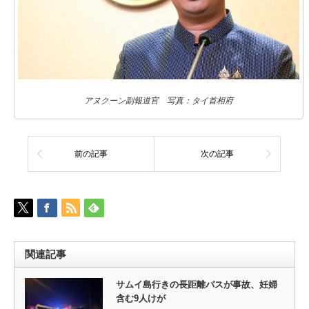
アヌクーン副報道官 写真：タイ首相府
前の記事
次の記事
関連記事
サムイ島行きの長距離バスが事故、妊婦
含む9人けが