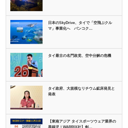
日本のSkyDrive、タイで「空飛ぶクル
マ」事業化へ バンコク…
タイ最古の名門政党、空中分解の危機
タイ政府、大規模なリチウム鉱床発見と
発表
【東南アジア タイスポーツウェア業界の
異端児！WARRIX社】創…