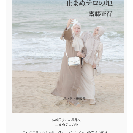
仏教国タイの最果て
止まぬテロの地
テロが日常と化した地に住む、どこにでもいる普通の姉妹。