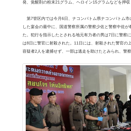
発、覚醒剤の粉末21グラム、ヘロイン15グラムなどを押
第7管区内では今月6日、ナコンパトム県ナコンパトム市
した宴会の最中に、国道警察所属の警察少佐と警察中佐が
た。犯行を指示したとされる地元有力者の男は7日に警察
は8日に警官に射殺された。11日には、射殺された警官の
容疑者2人を逮捕せず、一部は逃走を助けたとみられ、警