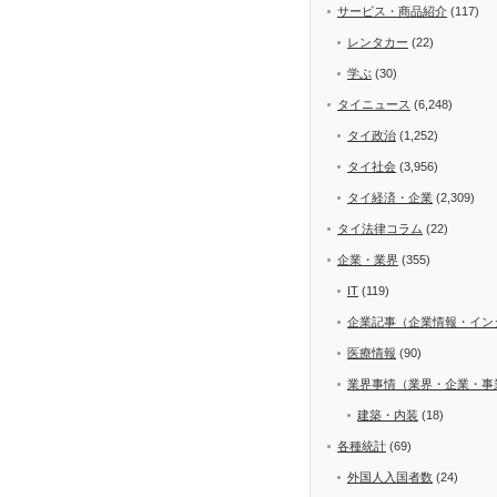
サービス・商品紹介
(117)
レンタカー
(22)
学ぶ
(30)
タイニュース
(6,248)
タイ政治
(1,252)
タイ社会
(3,956)
タイ経済・企業
(2,309)
タイ法律コラム
(22)
企業・業界
(355)
IT
(119)
企業記事（企業情報・イン
医療情報
(90)
業界事情（業界・企業・事
建築・内装
(18)
各種統計
(69)
外国人入国者数
(24)