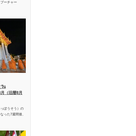
ハブーチャー
ัน
、8月（旧暦8月
っぽうそう）の
なった7週間後、