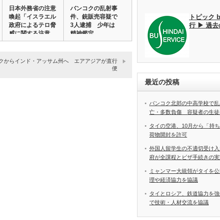
日本外務省の注意
バンコクの乱射事
トピック 
喚起「イスラエル
件、銃販売容疑で
行 ▶ 過
政府によるテロ脅
3人逮捕 少年は
威に関する注意
精神鑑定
喚…
クからインド・アッサム州へ エアアジアが直行
便
最近の投稿
バンコク北郊の中高学校で乱
亡・多数負傷 容疑者の生徒
タイの空港、10月から「持
荷物開封を許可
外国人留学生の不適切受け入
府が全課程とビザ手続きの実
ミャンマー大統領がタイを公
理や経済協力を協議
タイとロシア、鉄道協力を強
で技術・人材交流を協議