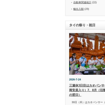
自動車関連統計
(22)
輸出入額
(23)
タイの祭り・祝日
2026-7-24
三連休3日目はカオパンサー（
雨安居入り）7、8月（旧
の翌日）
30日（木）はカオパンサー（เข้