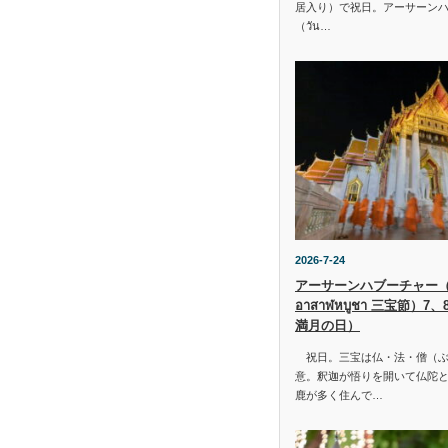
居入り）で祝日。アーサーン
（วัน…
2026-7-24
アーサーンハブーチャー（ว
อาสาฬหบูชา 三宝節）7
満月の日）
祝日。三宝は仏・法・僧（ぶ
意。釈迦が悟りを開いて仏陀と
鹿が多く住んで…