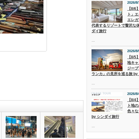
2026/8/
【8/
ト」エ
エレガ
代表するリゾートで贅沢な休
ダイ旅行
…
2026/8/
【8/
地キャ
ジープ
ランカ」の見所を巡る旅 by
…
2026/8/
【8/
ト地の
色々な
by シンダイ旅行
…