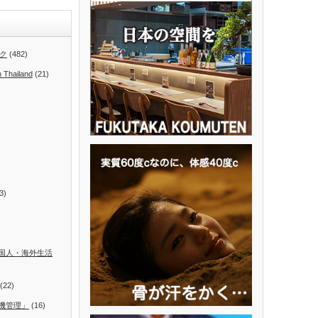
ク
(482)
n Thailand
(21)
3)
国人・海外生活
(22)
機管理」
(16)