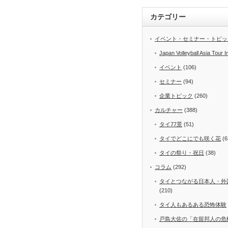
カテゴリー
イベント・セミナー・トピッ
Japan Volleyball Asia Tour I
イベント
(106)
セミナー
(94)
企業トピック
(260)
カルチャー
(388)
タイ77景
(51)
タイでどこにでも咲く花
(6
タイの祭り・祝日
(38)
コラム
(292)
タイとつながる日本人・外
(210)
タイ人もあるある恐怖体験
戸島大佐の「在留邦人の危