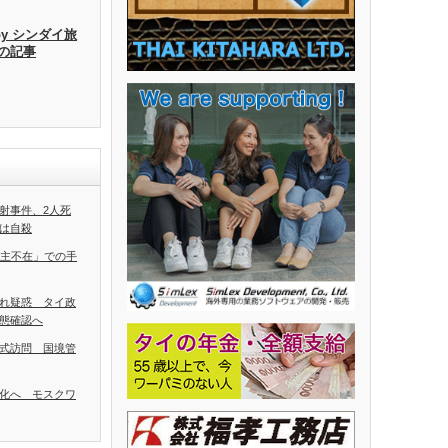
by シンダイ旅
去の記事
射事件、2人死
は自殺
ち主不在」での手
れ疑惑 タイ政
態確認へ
式訪問 国境管
化へ モスクワ