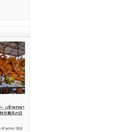
เข้าพรรษา
暦8月満月の日
าพรรษา 雨安