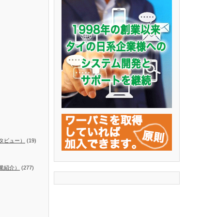
タビュー）
(19)
業紹介）
(277)