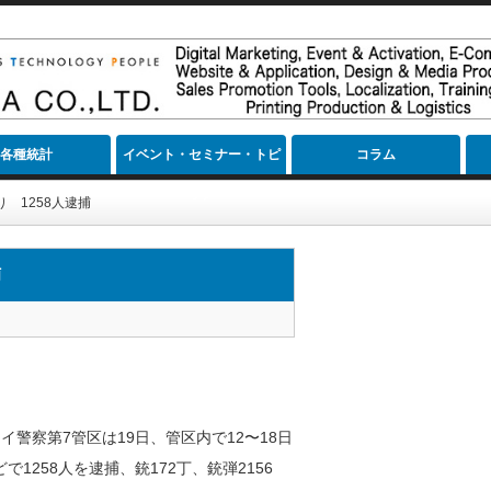
各種統計
イベント・セミナー・トピ
コラム
ック
 1258人逮捕
捕
警察第7管区は19日、管区内で12〜18日
258人を逮捕、銃172丁、銃弾2156