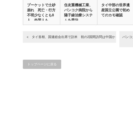
プーケットで土砂
住友重機械工業、
タイ中部の世界遺
崩れ 死亡・行方
バンコク病院から
産国立公園で初め
不明少なくとも8
陽子線治療システ
てのカモ確認
人 外国人も
ムを受注
タイ首相、国連総会出席で訪米 初の2国間訪問は中国か
バンコ
トップページに戻る