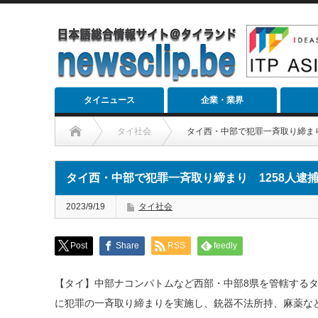
タイニュース
企業・業界
タイ社会
タイ西・中部で犯罪一斉取り締まり
タイ西・中部で犯罪一斉取り締まり 1258人逮
2023/9/19
タイ社会
Post
Share
RSS
feedly
【タイ】中部ナコンパトムなど西部・中部8県を管轄するタイ
に犯罪の一斉取り締まりを実施し、銃器不法所持、麻薬などで1