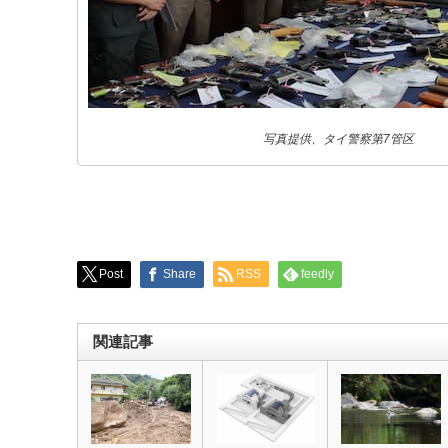
写真提供、タイ警察第7管区
Post
Share
RSS
feedly
関連記事