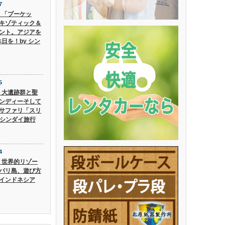
7
6】「プーケッ
キゾティック＆
ント。アジアを
日を！by シン
5
5】大遺跡群と聖
ンディーそして
サファリ「スリ
 シンダイ旅行
4
4】世界的リゾー
バリ島、遊び方
インドネシア