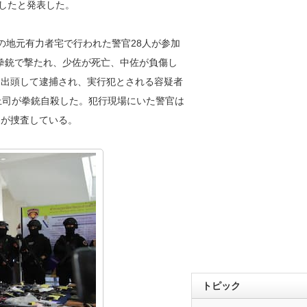
収したと発表した。
の地元有力者宅で行われた警官28人が参加
拳銃で撃たれ、少佐が死亡、中佐が負傷し
に出頭して逮捕され、実行犯とされる容疑者
上司が拳銃自殺した。犯行現場にいた警官は
察が捜査している。
トピック