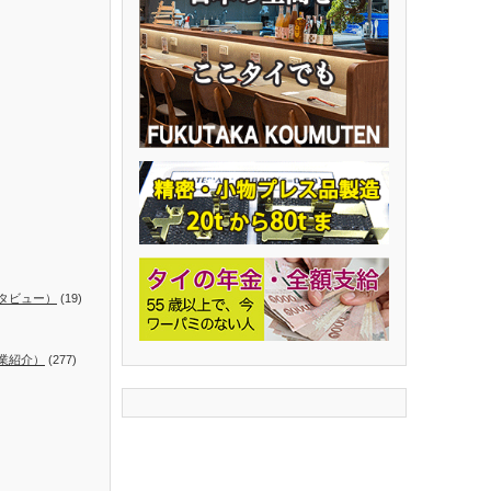
タビュー）
(19)
業紹介）
(277)