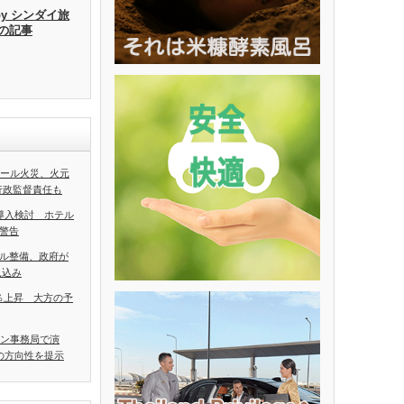
by シンダイ旅
去の記事
ホール火災、火元
行政監督責任も
導入検討 ホテル
警告
ル整備、政府が
見込み
5％上昇 大方の予
アン事務局で演
の方向性を提示