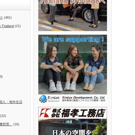
ク
(481)
n Thailand
(21)
3)
国人・海外生活
(22)
機管理」
(16)