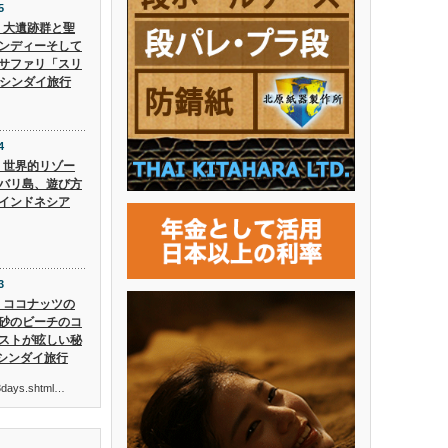
5
5】大遺跡群と聖
ンディーそして
サファリ「スリ
 シンダイ旅行
4
4】世界的リゾー
バリ島、遊び方
インドネシア
3
3】ココナッツの
砂のビーチのコ
ストが眩しい秘
 シンダイ旅行
ur3days.shtml…