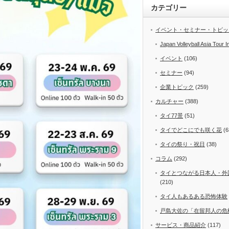
カテゴリー
イベント・セミナー・トピッ
Japan Volleyball Asia Tour I
イベント
(106)
セミナー
(94)
企業トピック
(259)
カルチャー
(388)
タイ77景
(51)
タイでどこにでも咲く花
(6
タイの祭り・祝日
(38)
コラム
(292)
タイとつながる日本人・外
(210)
タイ人もあるある恐怖体験
戸島大佐の「在留邦人の危
サービス・商品紹介
(117)