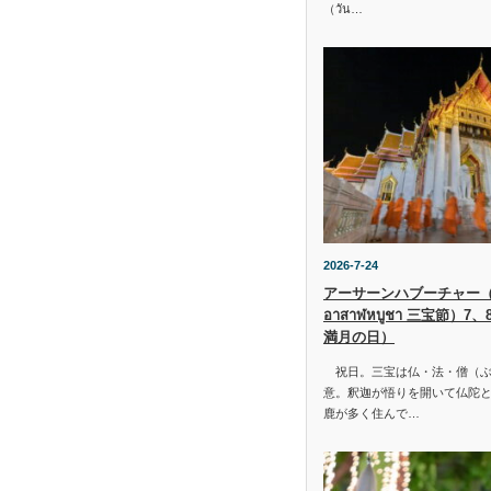
（วัน…
2026-7-24
アーサーンハブーチャー（ว
อาสาฬหบูชา 三宝節）7
満月の日）
祝日。三宝は仏・法・僧（ぶ
意。釈迦が悟りを開いて仏陀と
鹿が多く住んで…