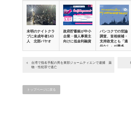
未明のナイトクラ
政府貯蓄銀が中小
バンコクでの世論
ブに未成年者143
企業・個人事業主
調査、首相候補・
人 北部パヤオ
向けに低金利融資
支持政党とも「適
任なし」が最多
台湾で指名手配の男を東部ジョームティエンで逮捕 薬
物・性犯罪で逃亡
トップページに戻る