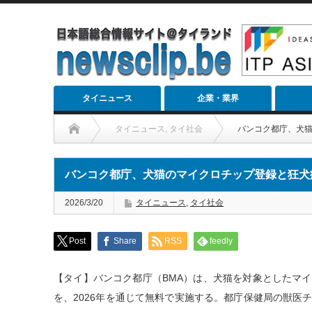
タイニュース
企業・業界
タイニュース
,
タイ社会
バンコク都庁、犬
バンコク都庁、犬猫のマイクロチップ登録と狂犬
2026/3/20
タイニュース
,
タイ社会
Post
Share
RSS
feedly
【タイ】バンコク都庁（BMA）は、犬猫を対象としたマ
を、2026年を通じて無料で実施する。都庁保健局の獣医