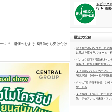
トピック 
行 ▶ 過
最近の投稿
ージで、開催のおよそ15日前から受け付け
37人死亡のバンコク・ビア
は電線を覆うPUフォーム 
バンコク都庁が宿泊税3％の
業界は「観光回復に打撃」と
タイ南部ハジャイのモノレー
閣議承認 2030〜31年開業
タイの7月消費者物価、1.9
想下回る
タイ首相、17年ぶりにアセ
説 アセアンの将来像へ3つ