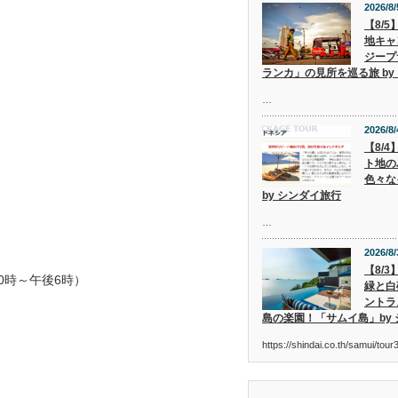
2026/8/
【8/
地キャ
ジープ
ランカ」の見所を巡る旅 by
…
2026/8/
【8/
ト地の
色々な
by シンダイ旅行
…
2026/8/
【8/
（午前10時～午後6時）
緑と白
ントラ
島の楽園！「サムイ島」by
https://shindai.co.th/samui/to