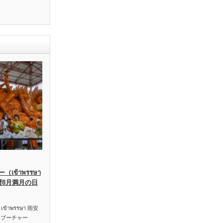
เข้าพรรษา
暦8月満月の日
าพรรษา 雨安
ハブーチャー