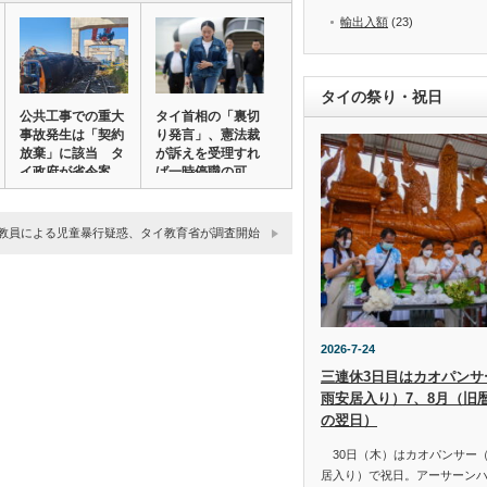
輸出入額
(23)
タイの祭り・祝日
公共工事での重大
タイ首相の「裏切
事故発生は「契約
り発言」、憲法裁
放棄」に該当 タ
が訴えを受理すれ
イ政府が省令案
ば一時停職の可
を…
能…
教員による児童暴行疑惑、タイ教育省が調査開始
2026-7-24
三連休3日目はカオパンサー（
雨安居入り）7、8月（旧
の翌日）
30日（木）はカオパンサー（เข้
居入り）で祝日。アーサーン