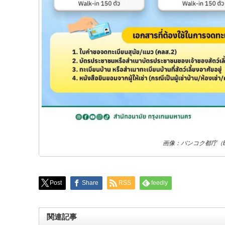
画像：バンコク都庁（
Post
Share
RSS
feedly
関連記事