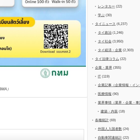
レンタカー
(22)
学ぶ
(30)
タイニュース
(6,237)
タイ政治
(1,246)
タイ社会
(3,950)
タイ経済・企業
(2,303)
タイ法律コラム
(22)
企業・業界
(355)
IT
(119)
企業記事（企業情報・イン
BMA）
医療情報
(90)
業界事情（業界・企業・事
建築・内装
(18)
各種統計
(69)
外国人入国者数
(24)
自動車関連統計
(22)