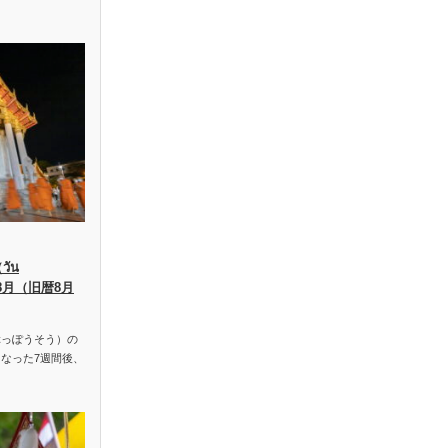
ัน
、8月（旧暦8月
っぽうそう）の
なった7週間後、