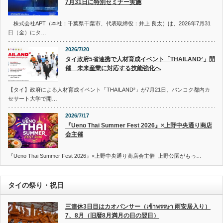
7月31日に特別セミナー実施
株式会社APT（本社：千葉県千葉市、代表取締役：井上 良太）は、2026年7月31
日（金）にタ…
2026/7/20
タイ政府5省連携で人材育成イベント「THAILAND²」開
催 未来産業に対応する技能強化へ
【タイ】政府による人材育成イベント「THAILAND²」が7月21日、バンコク都内カ
セサート大学で開…
2026/7/17
『Ueno Thai Summer Fest 2026』×上野中央通り商店
会主催
『Ueno Thai Summer Fest 2026』×上野中央通り商店会主催 上野公園がもっ…
タイの祭り・祝日
三連休3日目はカオパンサー（เข้าพรรษา 雨安居入り）
7、8月（旧暦8月満月の日の翌日）