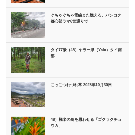
ぐちゃぐちゃ電線また燃える、バンコク
都心部ラマ6世通りで
タイ77景（45）ヤラー県（Yala）タイ南
部
こっこつれづれ草 2023年10月30日
48）極楽の鳥を思わせる「ゴクラクチョ
ウカ」