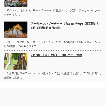
30日（木）はカオパンサー（เข้าพรรษา 雨安居入り）で祝日。アーサーンハブー
チャー（วัน…
アーサーンハブーチャー（วันอาสาฬหบูชา 三宝節）7、
8月（旧暦8月満月の日）
祝日。三宝は仏・法・僧（ぶっぽうそう）の意。釈迦が悟りを開いて仏陀となっ
た7週間後、鹿が多く住んで…
7月28日は国王生誕日、30日まで三連休
７月28日はワチラーロンコーン王（ラマ10世）の生誕日で祝日。2026年は27日の
火曜から三連…