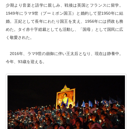
少期より音楽と語学に親しみ、戦後は英国とフランスに留学。
1949年にラマ9世（プーミポン国王）と婚約して翌1950年に結
婚。王妃として長年にわたり国王を支え、1956年には摂政も務
めた。タイ赤十字総裁としても活動し、「国母」として国民に広
く敬愛された。
2016年、ラマ9世の崩御に伴い王太后となり、現在は静養中。
今年、93歳を迎える。