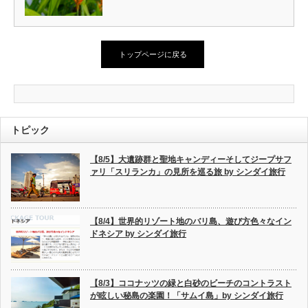
トップページに戻る
トピック
【8/5】大遺跡群と聖地キャンディーそしてジープサフ
ァリ「スリランカ」の見所を巡る旅 by シンダイ旅行
【8/4】世界的リゾート地のバリ島、遊び方色々なイン
ドネシア by シンダイ旅行
【8/3】ココナッツの緑と白砂のビーチのコントラスト
が眩しい秘島の楽園！「サムイ島」by シンダイ旅行