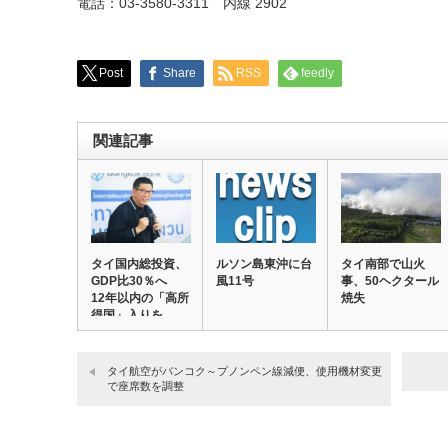
電話：03-3580-3311 内線 2902
Post
Share
RSS
feedly
関連記事
タイ国内総投資、
ルソン島東沖に台
タイ南部で山火
GDP比30％へ
風11号
事、50ヘクタール
12年以内の「高所
焼失
得国」入りを…
タイ航空がバンコク～プノンペン線減便、使用機材変更
で座席数を調整