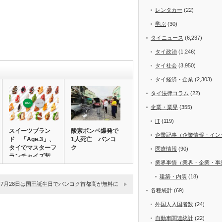
レンタカー
(22)
学ぶ
(30)
タイニュース
(6,237)
タイ政治
(1,246)
タイ社会
(3,950)
タイ経済・企業
(2,303)
タイ法律コラム
(22)
企業・業界
(355)
IT
(119)
スイーツブラン
酸素ボンベ爆発で
企業記事（企業情報・イン
ド 「Age.3」、
1人死亡 バンコ
タイでマスターフ
ク
医療情報
(90)
ランチャイズ契…
業界事情（業界・企業・事
建築・内装
(18)
7月28日は国王誕生日でバンコク首都高が無料に
各種統計
(69)
外国人入国者数
(24)
自動車関連統計
(22)