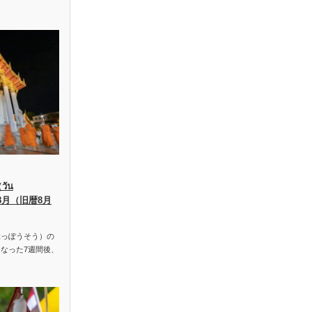
ัน
、8月（旧暦8月
っぽうそう）の
なった7週間後、