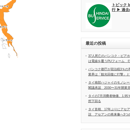
トピック 
行 ▶ 過
最近の投稿
37人死亡のバンコク・ビア
は電線を覆うPUフォーム 
バンコク都庁が宿泊税3％の
業界は「観光回復に打撃」と
タイ南部ハジャイのモノレー
閣議承認 2030〜31年開業
タイの7月消費者物価、1.9
想下回る
タイ首相、17年ぶりにアセ
説 アセアンの将来像へ3つ