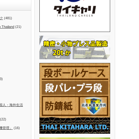
ク
(481)
n Thailand
(21)
3)
国人・海外生活
(22)
機管理」
(16)