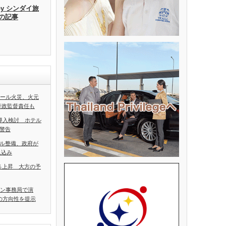
by シンダイ旅
去の記事
ホール火災、火元
行政監督責任も
導入検討 ホテル
警告
ル整備、政府が
見込み
5％上昇 大方の予
アン事務局で演
の方向性を提示