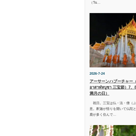
（วัน…
2026-7-24
アーサーンハブーチャー（ว
อาสาฬหบูชา 三宝節）7
満月の日）
祝日。三宝は仏・法・僧（ぶ
意。釈迦が悟りを開いて仏陀と
鹿が多く住んで…