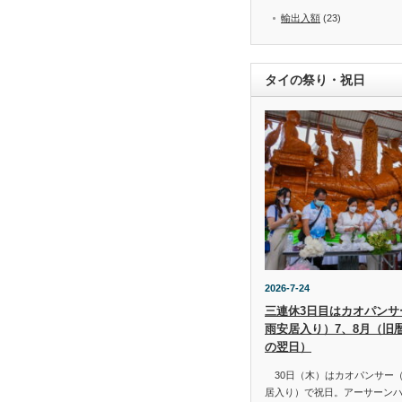
輸出入額
(23)
タイの祭り・祝日
2026-7-24
三連休3日目はカオパンサー（
雨安居入り）7、8月（旧
の翌日）
30日（木）はカオパンサー（เข้
居入り）で祝日。アーサーン