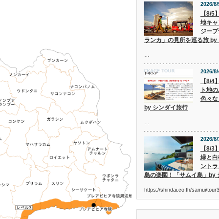
2026/8/
【8/
地キャ
ジープ
ランカ」の見所を巡る旅 by
…
2026/8/
【8/
ト地の
色々な
by シンダイ旅行
…
2026/8/
【8/
緑と白
ントラ
島の楽園！「サムイ島」by
https://shindai.co.th/samui/to