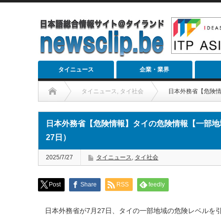
タイニュース
企業・業界
タイニュース
,
タイ社会
日本外務省【危険情
日本外務省【危険情報】タイの危険情報【一部地
27日）
2025/7/27
タイニュース
,
タイ社会
Post
Share
RSS
feedly
日本外務省が7月27日、タイの一部地域の危険レベルを