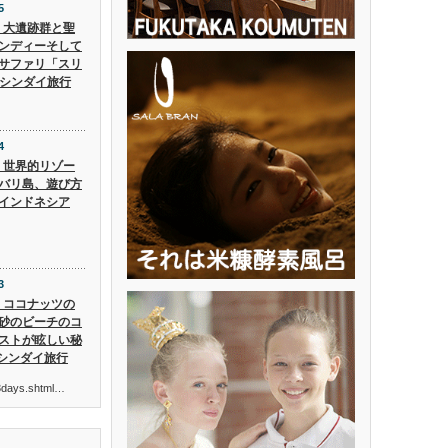
5
5】大遺跡群と聖
ンディーそして
サファリ「スリ
 シンダイ旅行
4
4】世界的リゾー
バリ島、遊び方
インドネシア
3
3】ココナッツの
砂のビーチのコ
ストが眩しい秘
 シンダイ旅行
ur3days.shtml…