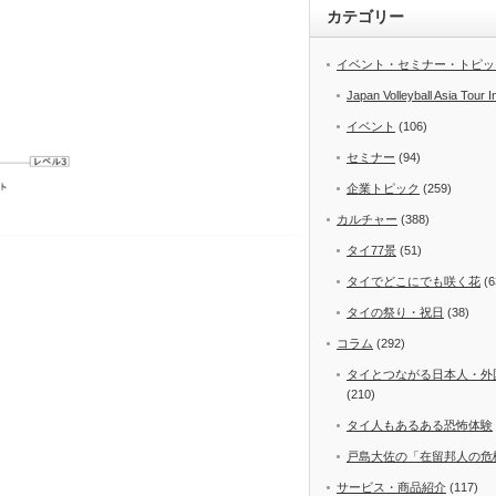
カテゴリー
イベント・セミナー・トピッ
Japan Volleyball Asia Tour I
イベント
(106)
セミナー
(94)
企業トピック
(259)
カルチャー
(388)
タイ77景
(51)
タイでどこにでも咲く花
(6
タイの祭り・祝日
(38)
コラム
(292)
タイとつながる日本人・外
(210)
タイ人もあるある恐怖体験
戸島大佐の「在留邦人の危
サービス・商品紹介
(117)