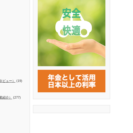
タビュー）
(19)
業紹介）
(277)