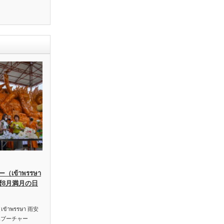
เข้าพรรษา
暦8月満月の日
าพรรษา 雨安
ハブーチャー