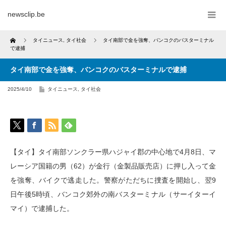
newsclip.be
Home
タイニュース
,
タイ社会
タイ南部で金を強奪、バンコクのバスターミナル
で逮捕
タイ南部で金を強奪、バンコクのバスターミナルで逮捕
2025/4/10
タイニュース
,
タイ社会
【タイ】タイ南部ソンクラー県ハジャイ郡の中心地で4月8日、マ
レーシア国籍の男（62）が金行（金製品販売店）に押し入って金
を強奪、バイクで逃走した。警察がただちに捜査を開始し、翌9
日午後5時頃、バンコク郊外の南バスターミナル（サーイターイ
マイ）で逮捕した。