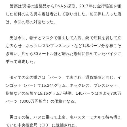
警察は現場の遺留品からDNAを採取、2017年に金行強盗を犯
した前科のある男を容疑者として割り出した。前回押し入った店
は、今回の店の対面だった。
男は今回、帽子とマスクで覆面して入店。銃で店員を脅して立
ち去らせ、ネックレスやブレスレットなど148バーツ分を根こそ
ぎ奪い、店から30メートルほど離れた場所に停めていたバイクに
乗って逃走した。
タイでの金の重さは「バーツ」で表され、通貨単位と同じ。イ
ンゴット（バー）で15.244グラム。ネックレス、ブレスレット、
指輪などの装飾で15.16グラムが基準。148バーツはおよそ700万
バーツ（3000万円相当）の価格となる。
男はその後、バスに乗って上京。南バスターミナルで待ち構え
ていた中央捜査局（CIB）に逮捕された。