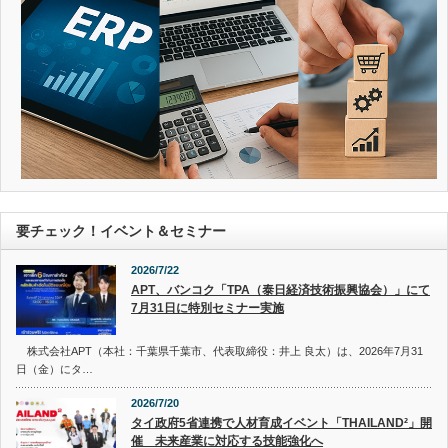
要チェック！イベント＆セミナー
2026/7/22
APT、バンコク「TPA（泰日経済技術振興協会）」にて
7月31日に特別セミナー実施
株式会社APT（本社：千葉県千葉市、代表取締役：井上 良太）は、2026年7月31
日（金）にタ…
2026/7/20
タイ政府5省連携で人材育成イベント「THAILAND²」開
催 未来産業に対応する技能強化へ