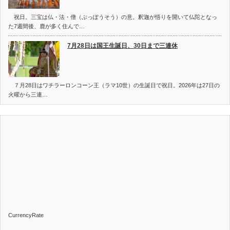
祝日。三宝は仏・法・僧（ぶっぽうそう）の意。釈迦が悟りを開いて仏陀となっ
た7週間後、鹿が多く住んで…
7月28日は国王生誕日、30日まで三連休
７月28日はワチラーロンコーン王（ラマ10世）の生誕日で祝日。2026年は27日の
火曜から三連…
CurrencyRate