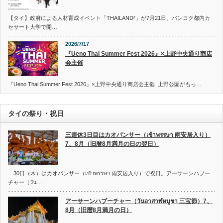
【タイ】政府による人材育成イベント「THAILAND²」が7月21日、バンコク都内カ
セサート大学で開…
2026/7/17
『Ueno Thai Summer Fest 2026』×上野中央通り商店
会主催
『Ueno Thai Summer Fest 2026』×上野中央通り商店会主催 上野公園がもっ…
タイの祭り・祝日
三連休3日目はカオパンサー（เข้าพรรษา 雨安居入り）
7、8月（旧暦8月満月の日の翌日）
30日（木）はカオパンサー（เข้าพรรษา 雨安居入り）で祝日。アーサーンハブー
チャー（วัน…
アーサーンハブーチャー（วันอาสาฬหบูชา 三宝節）7、
8月（旧暦8月満月の日）