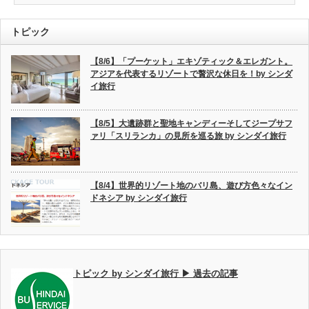
トピック
【8/6】「プーケット」エキゾティック＆エレガント。
アジアを代表するリゾートで贅沢な休日を！by シンダ
イ旅行
【8/5】大遺跡群と聖地キャンディーそしてジープサフ
ァリ「スリランカ」の見所を巡る旅 by シンダイ旅行
【8/4】世界的リゾート地のバリ島、遊び方色々なイン
ドネシア by シンダイ旅行
トピック by シンダイ旅行 ▶ 過去の記事