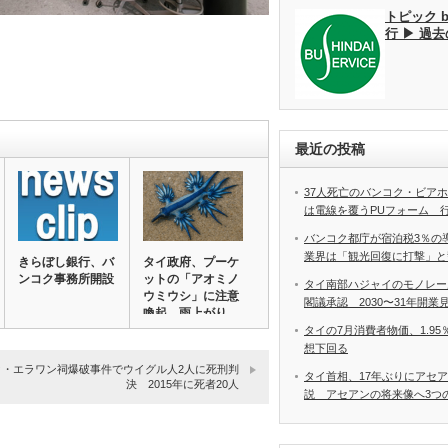
トピック 
行 ▶ 過
最近の投稿
37人死亡のバンコク・ビア
は電線を覆うPUフォーム 
バンコク都庁が宿泊税3％の
業界は「観光回復に打撃」と
きらぼし銀行、バ
タイ政府、プーケ
ンコク事務所開設
ットの「アオミノ
タイ南部ハジャイのモノレー
ウミウシ」に注意
閣議承認 2030〜31年開業
喚起 雨上がり
に…
タイの7月消費者物価、1.9
想下回る
ク・エラワン祠爆破事件でウイグル人2人に死刑判
タイ首相、17年ぶりにアセ
決 2015年に死者20人
説 アセアンの将来像へ3つ