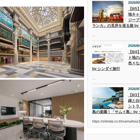
2026/8/
【8/
地キャ
ジープ
ランカ」の見所を巡る旅 by
…
2026/8/
【8/
ト地の
色々な
by シンダイ旅行
…
2026/8/
【8/
緑と白
ントラ
島の楽園！「サムイ島」by
https://shindai.co.th/samui/to