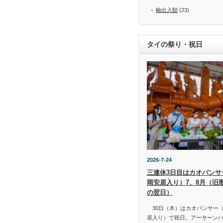
輸出入額
(23)
タイの祭り・祝日
2026-7-24
三連休3日目はカオパンサー（
雨安居入り）7、8月（旧
の翌日）
30日（木）はカオパンサー（เข้
居入り）で祝日。アーサーン