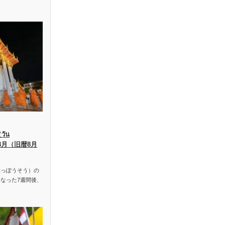
ัน
、8月（旧暦8月
っぽうそう）の
なった7週間後、