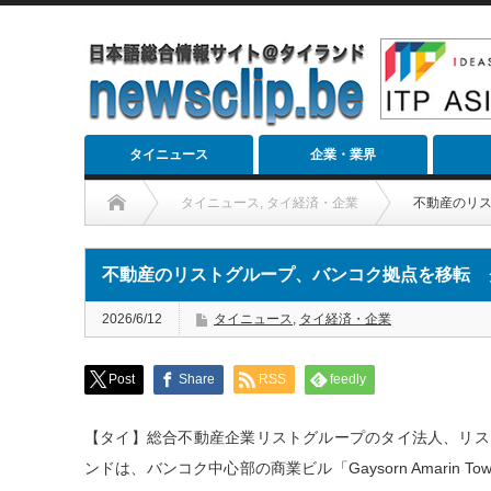
タイニュース
企業・業界
タイニュース
,
タイ経済・企業
不動産のリ
不動産のリストグループ、バンコク拠点を移転 
2026/6/12
タイニュース
,
タイ経済・企業
Post
Share
RSS
feedly
【タイ】総合不動産企業リストグループのタイ法人、リス
ンドは、バンコク中心部の商業ビル「Gaysorn Amarin