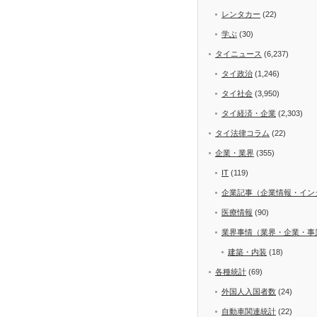
レンタカー
(22)
学ぶ
(30)
タイニュース
(6,237)
タイ政治
(1,246)
タイ社会
(3,950)
タイ経済・企業
(2,303)
タイ法律コラム
(22)
企業・業界
(355)
IT
(119)
企業記事（企業情報・イン
医療情報
(90)
業界事情（業界・企業・事
建築・内装
(18)
各種統計
(69)
外国人入国者数
(24)
自動車関連統計
(22)