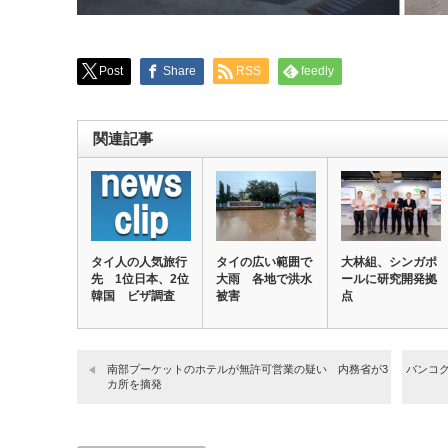
Post
Share
RSS
feedly
関連記事
タイ人の人気旅行
タイの広い範囲で
大林組、シンガポ
先 1位日本、2位
大雨 各地で洪水
ールに研究開発拠
韓国 ビザ調査
被害
点
南部プーケットのホテルが無許可営業の疑い 内務省が3
バンコ
カ所を摘発