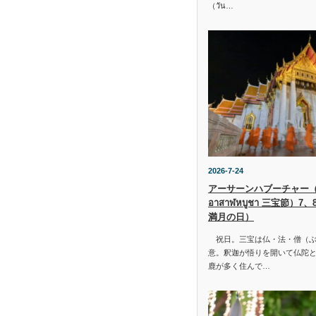
（วัน…
2026-7-24
アーサーンハブーチャー（ว
อาสาฬหบูชา 三宝節）7
満月の日）
祝日。三宝は仏・法・僧（ぶ
意。釈迦が悟りを開いて仏陀と
鹿が多く住んで…