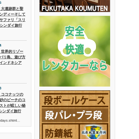
5
5】大遺跡群と聖
ンディーそして
サファリ「スリ
 シンダイ旅行
4
4】世界的リゾー
バリ島、遊び方
インドネシア
3
3】ココナッツの
砂のビーチのコ
ストが眩しい秘
 シンダイ旅行
ur3days.shtml…