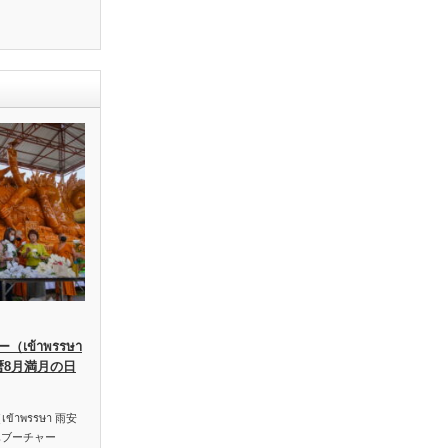
เข้าพรรษา
暦8月満月の日
าพรรษา 雨安
ハブーチャー