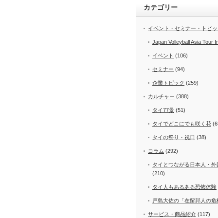
カテゴリー
イベント・セミナー・トピッ
Japan Volleyball Asia Tour I
イベント
(106)
セミナー
(94)
企業トピック
(259)
カルチャー
(388)
タイ77景
(51)
タイでどこにでも咲く花
(6
タイの祭り・祝日
(38)
コラム
(292)
タイとつながる日本人・外
(210)
タイ人もあるある恐怖体験
戸島大佐の「在留邦人の危
サービス・商品紹介
(117)