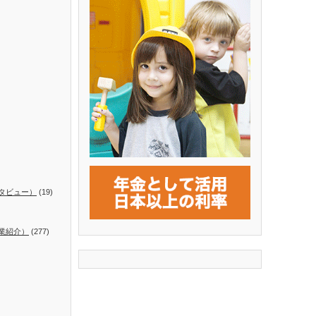
タビュー）
(19)
業紹介）
(277)