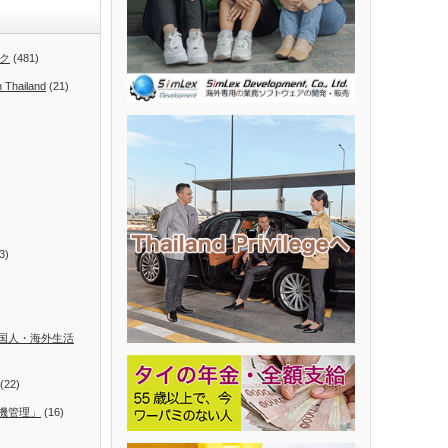
ク
(481)
n Thailand
(21)
3)
国人・海外生活
(22)
機管理」
(16)