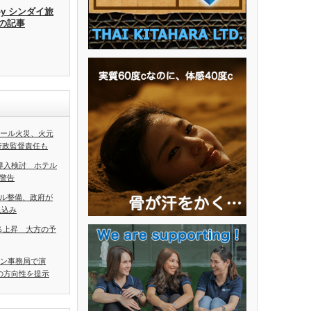
by シンダイ旅
去の記事
ホール火災、火元
行政監督責任も
導入検討 ホテル
警告
ル整備、政府が
見込み
5％上昇 大方の予
アン事務局で演
の方向性を提示