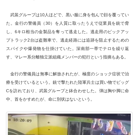
武装グループは10人ほどで、黒い服に身を包んで顔を覆ってい
た。金行の警備員（30）を人質に取ったうえで従業員を銃で脅
し、6キロ相当の金製品を奪って逃走した。逃走用のピックアッ
プトラック2台は盗難車で、逃走経路には追跡を阻止するための
スパイクや爆発物を仕掛けていた。深南部一帯でテロを繰り返
す、マレー系分離独立派組織メンバーの犯行という指摘もある。
金行の警備員は無事に解放されたが、極度のショック症状で治
療を受けているという。銃で撃たれた陸軍兵士は買い物でビッグ
Cを訪れており、武装グループと鉢合わせした。弾は胸や脚に命
中、首をかすめたが、命に別状はないという。