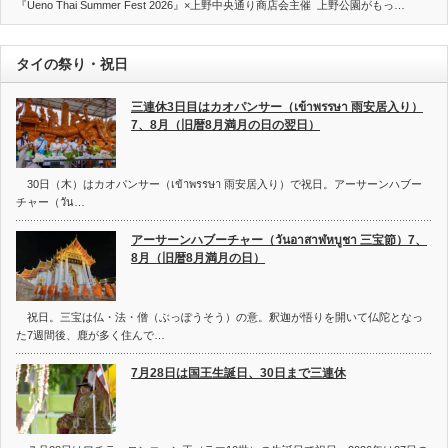
『Ueno Thai Summer Fest 2026』×上野中央通り商店会主催 上野公園がもっ…
タイの祭り・祝日
三連休3日目はカオパンサー（เข้าพรรษา 雨安居入り）
7、8月（旧暦8月満月の日の翌日）
30日（木）はカオパンサー（เข้าพรรษา 雨安居入り）で祝日。アーサーンハブー
チャー（วัน…
アーサーンハブーチャー（วันอาสาฬหบูชา 三宝節）7、
8月（旧暦8月満月の日）
祝日。三宝は仏・法・僧（ぶっぽうそう）の意。釈迦が悟りを開いて仏陀となっ
た7週間後、鹿が多く住んで…
7月28日は国王生誕日、30日まで三連休