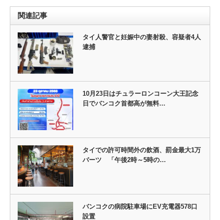
関連記事
タイ人警官と妊娠中の妻射殺、容疑者4人
逮捕
10月23日はチュラーロンコーン大王記念
日でバンコク首都高が無料…
タイでの許可時間外の飲酒、罰金最大1万
バーツ 「午後2時～5時の…
バンコクの病院駐車場にEV充電器578口
設置