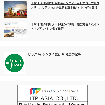
【8/5】大遺跡群と聖地キャンディーそしてジープサフ
ァリ「スリランカ」の見所を巡る旅 by シンダイ旅行
【8/4】世界的リゾート地のバリ島、遊び方色々なイン
ドネシア by シンダイ旅行
トピック by シンダイ旅行 ▶ 過去の記事