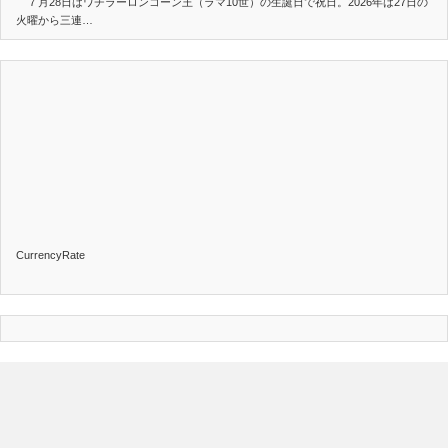
７月28日はワチラーロンコーン王（ラマ10世）の生誕日で祝日。2026年は27日の
火曜から三連…
CurrencyRate