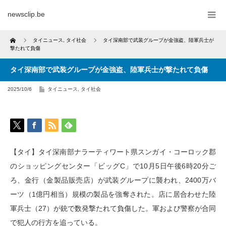
newsclip.be
Home
タイニュース
,
タイ社会
タイ深南部で武装グループが金強盗、陸軍兵士が
撃たれて負傷
タイ深南部で武装グループが金強盗、陸軍兵士が撃たれて負傷
2025/10/6
タイニュース
,
タイ社会
【タイ】タイ深南部ナラーティワート県スンガイ・コーロック郡
のショッピングセンター「ビッグC」で10月5日午後6時20分ご
ろ、金行（金製品販売店）が武装グループに襲われ、2400万バ
ーツ（1億円相当）規模の製品を強奪された。店に居合わせた陸
軍兵士（27）が銃で数発撃たれて負傷した。軍および警察が合同
で犯人の行方を追っている。