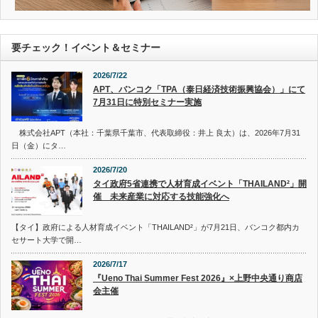
要チェック！イベント＆セミナー
2026/7/22
APT、バンコク「TPA（泰日経済技術振興協会）」にて
7月31日に特別セミナー実施
株式会社APT（本社：千葉県千葉市、代表取締役：井上 良太）は、2026年7月31
日（金）にタ…
2026/7/20
タイ政府5省連携で人材育成イベント「THAILAND²」開
催 未来産業に対応する技能強化へ
【タイ】政府による人材育成イベント「THAILAND²」が7月21日、バンコク都内カ
セサート大学で開…
2026/7/17
『Ueno Thai Summer Fest 2026』×上野中央通り商店
会主催