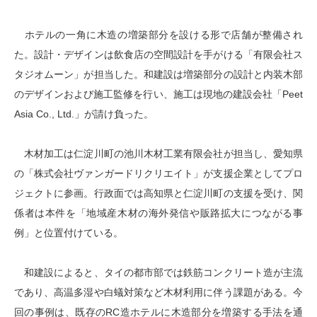
ホテルの一角に木造の増築部分を設ける形で店舗が整備され
た。設計・デザインは飲食店の空間設計を手がける「有限会社ス
タジオムーン」が担当した。和建設は増築部分の設計と内装木部
のデザインおよび施工監修を行い、施工は現地の建設会社「Peet
Asia Co., Ltd.」が請け負った。
木材加工は仁淀川町の池川木材工業有限会社が担当し、愛知県
の「株式会社ヴァンガードリクリエイト」が支援企業としてプロ
ジェクトに参画。行政面では高知県と仁淀川町の支援を受け、関
係者は本件を「地域産木材の海外発信や販路拡大につながる事
例」と位置付けている。
和建設によると、タイの都市部では鉄筋コンクリート造が主流
であり、高温多湿や白蟻対策など木材利用に伴う課題がある。今
回の事例は、既存のRC造ホテルに木造部分を増築する手法を通