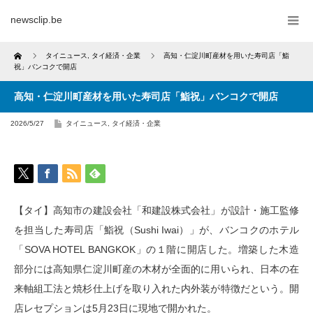
newsclip.be
Home
タイニュース
,
タイ経済・企業
高知・仁淀川町産材を用いた寿司店「鮨
祝」バンコクで開店
高知・仁淀川町産材を用いた寿司店「鮨祝」バンコクで開店
2026/5/27
タイニュース
,
タイ経済・企業
【タイ】高知市の建設会社「和建設株式会社」が設計・施工監修
を担当した寿司店「鮨祝（Sushi Iwai）」が、バンコクのホテル
「SOVA HOTEL BANGKOK」の１階に開店した。増築した木造
部分には高知県仁淀川町産の木材が全面的に用いられ、日本の在
来軸組工法と焼杉仕上げを取り入れた内外装が特徴だという。開
店レセプションは5月23日に現地で開かれた。