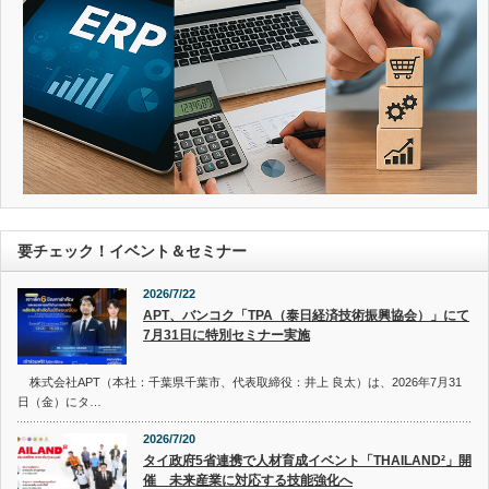
要チェック！イベント＆セミナー
2026/7/22
APT、バンコク「TPA（泰日経済技術振興協会）」にて
7月31日に特別セミナー実施
株式会社APT（本社：千葉県千葉市、代表取締役：井上 良太）は、2026年7月31
日（金）にタ…
2026/7/20
タイ政府5省連携で人材育成イベント「THAILAND²」開
催 未来産業に対応する技能強化へ