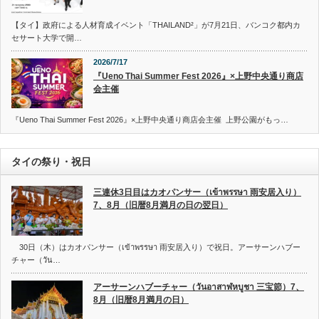
【タイ】政府による人材育成イベント「THAILAND²」が7月21日、バンコク都内カ
セサート大学で開…
2026/7/17
『Ueno Thai Summer Fest 2026』×上野中央通り商店
会主催
『Ueno Thai Summer Fest 2026』×上野中央通り商店会主催 上野公園がもっ…
タイの祭り・祝日
三連休3日目はカオパンサー（เข้าพรรษา 雨安居入り）
7、8月（旧暦8月満月の日の翌日）
30日（木）はカオパンサー（เข้าพรรษา 雨安居入り）で祝日。アーサーンハブー
チャー（วัน…
アーサーンハブーチャー（วันอาสาฬหบูชา 三宝節）7、
8月（旧暦8月満月の日）