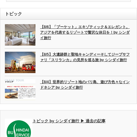
トピック
【8/6】「プーケット」エキゾティック＆エレガント。
アジアを代表するリゾートで贅沢な休日を！by シンダ
イ旅行
【8/5】大遺跡群と聖地キャンディーそしてジープサフ
ァリ「スリランカ」の見所を巡る旅 by シンダイ旅行
【8/4】世界的リゾート地のバリ島、遊び方色々なイン
ドネシア by シンダイ旅行
トピック by シンダイ旅行 ▶ 過去の記事