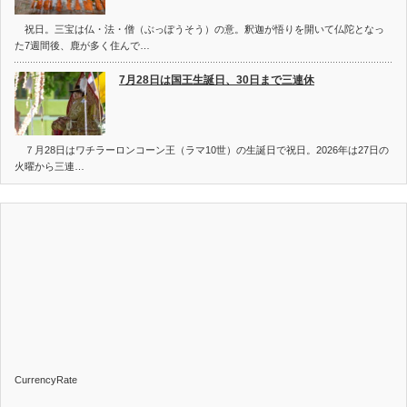
祝日。三宝は仏・法・僧（ぶっぽうそう）の意。釈迦が悟りを開いて仏陀となっ
た7週間後、鹿が多く住んで…
7月28日は国王生誕日、30日まで三連休
７月28日はワチラーロンコーン王（ラマ10世）の生誕日で祝日。2026年は27日の
火曜から三連…
CurrencyRate