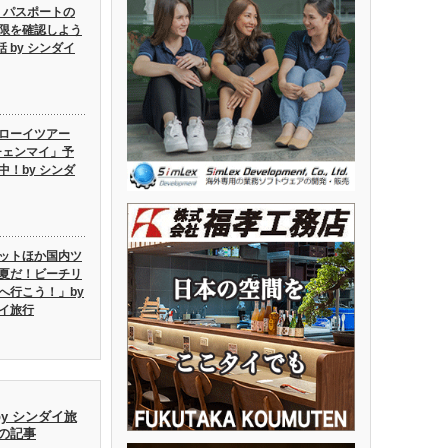
6】パスポートの
限を確認しよう
話 by シンダイ
ローイツアー
6チェンマイ」予
中！by シンダ
ットほか国内ツ
夏だ！ビーチリ
へ行こう！」by
イ旅行
by シンダイ旅
去の記事