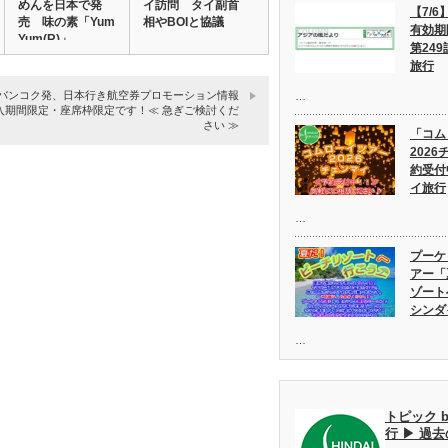
めんを日本で発
イ訪問 タイ副首
【7/
売 味の素「Yum
相やBOIと協議
有効期
Yum(R)」…
第249
旅行
8】バンコク発、日本行き航空券プロモーション情報
…
購入期間限定・座席枠限定です！≪ 急ぎご検討くだ
さい ≫
「コム
202
約受付
イ旅行
…
プーケ
アー「
ゾート
シンダ
…
トピック 
行 ▶ 過