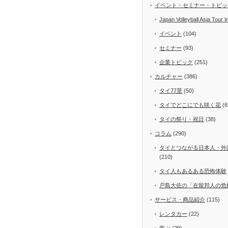
イベント・セミナー・トピッ
Japan Volleyball Asia Tour I
イベント
(104)
セミナー
(93)
企業トピック
(251)
カルチャー
(386)
タイ77景
(50)
タイでどこにでも咲く花
(6
タイの祭り・祝日
(38)
コラム
(290)
タイとつながる日本人・外
(210)
タイ人もあるある恐怖体験
戸島大佐の「在留邦人の危
サービス・商品紹介
(115)
レンタカー
(22)
学ぶ
(29)