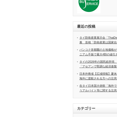
最近の投稿
タイ防衛産業展示会「ThaiDef‑
幕 首相「防衛産業は国家自
バンコク首都圏の土地価格が
ニアム不振で最大4割の値引
タイの2026年の国民総所得
「アセアンで堅調な経済基盤
日本外務省【広域情報】夏休
海外に渡航される方への注意
在タイ日本国大使館「海外で
うアルバイト等に関する注意
カテゴリー