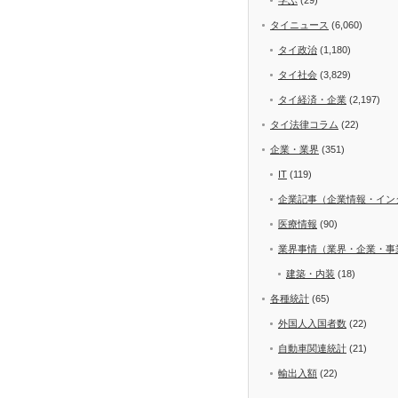
タイニュース
(6,060)
タイ政治
(1,180)
タイ社会
(3,829)
タイ経済・企業
(2,197)
タイ法律コラム
(22)
企業・業界
(351)
IT
(119)
企業記事（企業情報・イン
医療情報
(90)
業界事情（業界・企業・事
建築・内装
(18)
各種統計
(65)
外国人入国者数
(22)
自動車関連統計
(21)
輸出入額
(22)