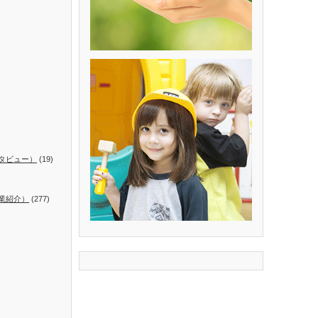
タビュー）
(19)
業紹介）
(277)