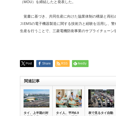
（MOU）を締結したと発表した。
覚書に基づき、共同生産に向けた協業体制の構築と両社
スEMSの電子機器製造に関する技術力と経験を活用し、警
生産を行うことで、三菱電機防衛事業のサプライチェーン
Post
Share
RSS
feedly
関連記事
タイ、上半期の対
タイ人、平均6.9
表で見るタイ自動