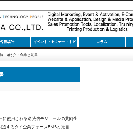
各種統計
イベント・セミナー・トピ
コラム
ック
業に向けタイ企業と覚書
書
ーに使用される送受信モジュールの共同生
造するタイ企業フォースEMSと覚書