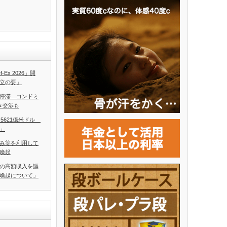
Ex 2026」開
立の要」
停滞 コンドミ
き交渉も
、5621億米ドル
」
み等を利用して
喚起
の高額収入を謳
喚起について」