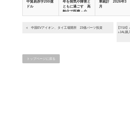
中貿易赤字200億
年を病気や障害と
車統計 2026年3
ドル
ともに過ごす 高
月
齢化で医療・介…
中国EVアイオン、タイ工場開所 23億バーツ投資
【7/1
♪JAL
トップページに戻る