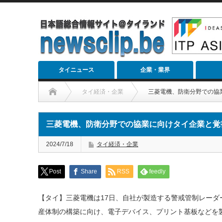
タイニュース
企業・業界
タイ経済・企業
三菱電機、防衛分野での協
三菱電機、防衛分野での協業に向けタイ企業と覚
2024/7/18
タイ経済・企業
Post
Share
RSS
feedly
【タイ】三菱電機は17日、自社が製造する警戒管制レーダ
産体制の構築に向け、電子デバイス、プリント基板などを製