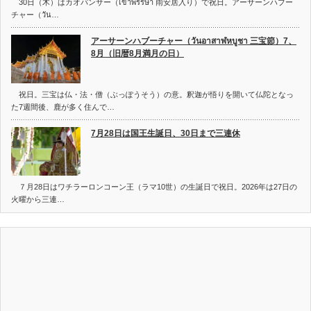
30日（木）はカオパンサー（เข้าพรรษา 雨安居入り）で祝日。アーサーンハブー
チャー（วัน…
アーサーンハブーチャー（วันอาสาฬหบูชา 三宝節）7、
8月（旧暦8月満月の日）
祝日。三宝は仏・法・僧（ぶっぽうそう）の意。釈迦が悟りを開いて仏陀となっ
た7週間後、鹿が多く住んで…
7月28日は国王生誕日、30日まで三連休
７月28日はワチラーロンコーン王（ラマ10世）の生誕日で祝日。2026年は27日の
火曜から三連…