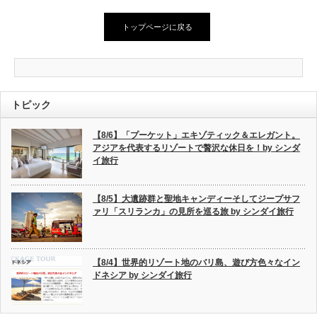
トップページに戻る
トピック
【8/6】「プーケット」エキゾティック＆エレガント。
アジアを代表するリゾートで贅沢な休日を！by シンダ
イ旅行
【8/5】大遺跡群と聖地キャンディーそしてジープサフ
ァリ「スリランカ」の見所を巡る旅 by シンダイ旅行
【8/4】世界的リゾート地のバリ島、遊び方色々なイン
ドネシア by シンダイ旅行