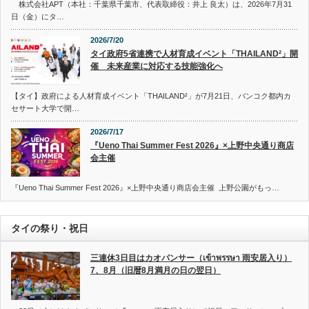
株式会社APT（本社：千葉県千葉市、代表取締役：井上 良太）は、2026年7月31
日（金）にタ…
2026/7/20
タイ政府5省連携で人材育成イベント「THAILAND²」開
催 未来産業に対応する技能強化へ
【タイ】政府による人材育成イベント「THAILAND²」が7月21日、バンコク都内カ
セサート大学で開…
2026/7/17
『Ueno Thai Summer Fest 2026』×上野中央通り商店
会主催
『Ueno Thai Summer Fest 2026』×上野中央通り商店会主催 上野公園がもっ…
タイの祭り・祝日
三連休3日目はカオパンサー（เข้าพรรษา 雨安居入り）
7、8月（旧暦8月満月の日の翌日）