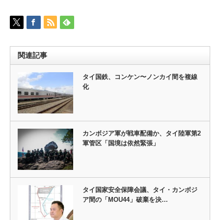
関連記事
タイ国鉄、コンケン〜ノンカイ間を複線
化
カンボジア軍が戦車配備か、タイ陸軍第2
軍管区「国境は依然緊張」
タイ国家安全保障会議、タイ・カンボジ
ア間の「MOU44」破棄を決…