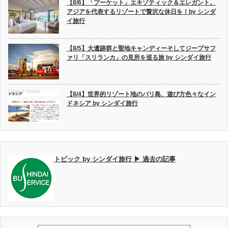
【8/6】「プーケット」エキゾティック＆エレガント。
アジアを代表するリゾートで贅沢な休日を！by シンダ
イ旅行
【8/5】大遺跡群と聖地キャンディーそしてジープサフ
ァリ「スリランカ」の見所を巡る旅 by シンダイ旅行
【8/4】世界的リゾート地のバリ島、遊び方色々なイン
ドネシア by シンダイ旅行
トピック by シンダイ旅行 ▶ 過去の記事