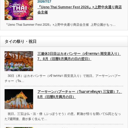
2026/7/17
『Ueno Thai Summer Fest 2026』×上野中央通り商店
会主催
『Ueno Thai Summer Fest 2026』×上野中央通り商店会主催 上野公園がもっ…
タイの祭り・祝日
三連休3日目はカオパンサー（เข้าพรรษา 雨安居入り）
7、8月（旧暦8月満月の日の翌日）
30日（木）はカオパンサー（เข้าพรรษา 雨安居入り）で祝日。アーサーンハブー
チャー（วัน…
アーサーンハブーチャー（วันอาสาฬหบูชา 三宝節）7、
8月（旧暦8月満月の日）
祝日。三宝は仏・法・僧（ぶっぽうそう）の意。釈迦が悟りを開いて仏陀となっ
た7週間後、鹿が多く住んで…