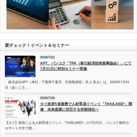
要チェック！イベント＆セミナー
2026/7/22
APT、バンコク「TPA（泰日経済技術振興協会）」にて
7月31日に特別セミナー実施
株式会社APT（本社：千葉県千葉市、代表取締役：井上 良太）は、2026年7月31
日（金）にタ…
2026/7/20
タイ政府5省連携で人材育成イベント「THAILAND²」開
催 未来産業に対応する技能強化へ
【タイ】政府による人材育成イベント「THAILAND²」が7月21日、バンコク都内カ
セサート大学で開…