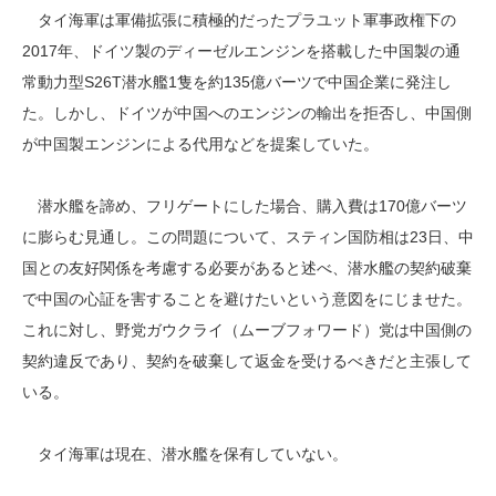
タイ海軍は軍備拡張に積極的だったプラユット軍事政権下の
2017年、ドイツ製のディーゼルエンジンを搭載した中国製の通
常動力型S26T潜水艦1隻を約135億バーツで中国企業に発注し
た。しかし、ドイツが中国へのエンジンの輸出を拒否し、中国側
が中国製エンジンによる代用などを提案していた。
潜水艦を諦め、フリゲートにした場合、購入費は170億バーツ
に膨らむ見通し。この問題について、スティン国防相は23日、中
国との友好関係を考慮する必要があると述べ、潜水艦の契約破棄
で中国の心証を害することを避けたいという意図をにじませた。
これに対し、野党ガウクライ（ムーブフォワード）党は中国側の
契約違反であり、契約を破棄して返金を受けるべきだと主張して
いる。
タイ海軍は現在、潜水艦を保有していない。