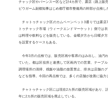
チャック区やバーンスー区など計4カ所で、露店（路上販
ピウガーム副都知事はじめ都庁都市整備局の幹部が点検し
チャトゥチャック区のカムペーンペット3通りでは露店7
トゥチャック市場（ウィークエンドマーケット）側では衣
は料理や飲料などを販売している。金曜夕方から日曜夕方
を設置するケースもある。
今年3月の点検では、販売区画や客席のはみ出し、油汚れ
ていた。都は区役所と連携して区画内での営業、テーブル
調理場所の清掃、残飯や油脂の放置禁止、排水は店舗のグ
などを指導。今回の再点検では、多くの店舗が改善に協力
チャトゥチャック区には現在2カ所の販売区域があり、計11
年に2カ所の販売区域を廃止している。