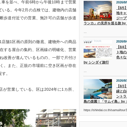
車を並べ、午前6時から午後10時まで営業
2026/8/
【8/
ている。今年2月の点検では、建物内の店舗
地キャ
断歩道付近での営業、無許可の店舗が歩道
ジープ
ランカ」の見所を巡る旅 by
…
店舗1区画の原則の徹底、建物外への商品
2026/8/
【8/
在する屋台の集約、区画線の明確化、営業
ト地の
ね改善が進んでいるものの、一部で片付け
色々な
by シンダイ旅行
く。また、正規の市場前に空き区画が存在
…
促す。
2026/8/
【8/
が営業している。区は2024年に1カ所、
緑と白
ントラ
島の楽園！「サムイ島」by
https://shindai.co.th/samui/to