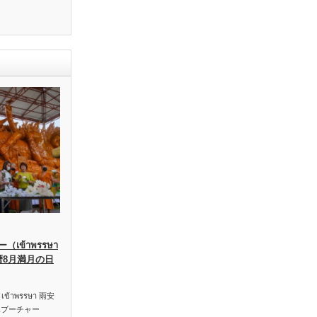
เข้าพรรษา
暦8月満月の日
าพรรษา 雨安
ハブーチャー