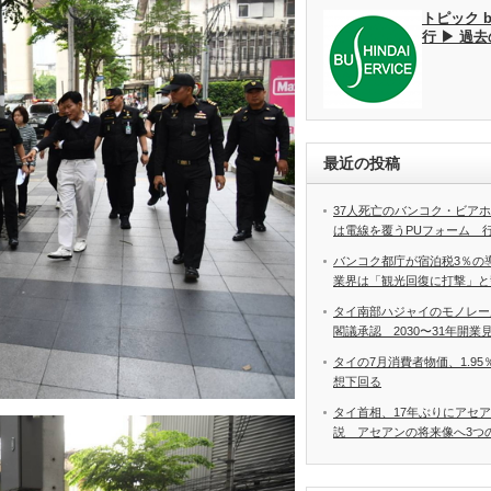
トピック 
行 ▶ 過
最近の投稿
37人死亡のバンコク・ビア
は電線を覆うPUフォーム 
バンコク都庁が宿泊税3％の
業界は「観光回復に打撃」と
タイ南部ハジャイのモノレー
閣議承認 2030〜31年開業
タイの7月消費者物価、1.9
想下回る
タイ首相、17年ぶりにアセ
説 アセアンの将来像へ3つ