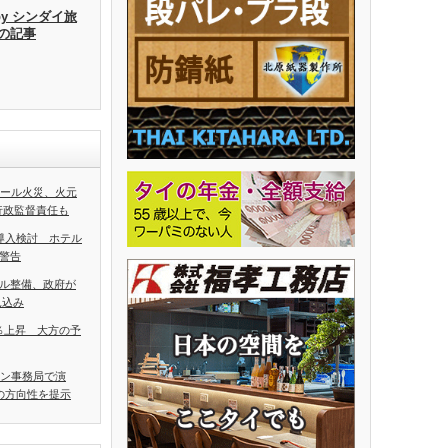
by シンダイ旅
去の記事
ホール火災、火元
行政監督責任も
導入検討 ホテル
警告
ル整備、政府が
見込み
5％上昇 大方の予
アン事務局で演
の方向性を提示