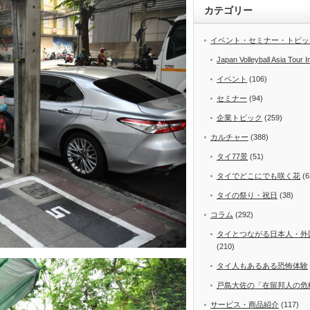
カテゴリー
イベント・セミナー・トピッ
Japan Volleyball Asia Tour I
イベント
(106)
セミナー
(94)
企業トピック
(259)
カルチャー
(388)
タイ77景
(51)
タイでどこにでも咲く花
(6
タイの祭り・祝日
(38)
コラム
(292)
タイとつながる日本人・外
(210)
タイ人もあるある恐怖体験
戸島大佐の「在留邦人の危
サービス・商品紹介
(117)