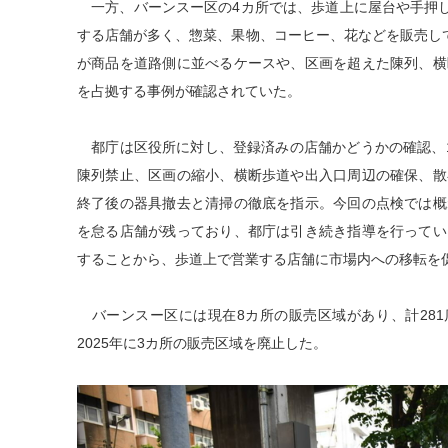
一方、バーンスー区の4カ所では、歩道上に屋台や手押し
する店舗が多く、惣菜、果物、コーヒー、花などを販売し
が商品を道路側に並べるケースや、区画を超えた陳列、横
を占拠する事例が確認されていた。
都庁は区役所に対し、登録済みの店舗かどうかの確認、1
陳列禁止、区画の縮小、横断歩道や出入口周辺の確保、散
終了後の器具撤去と清掃の徹底を指示。今回の点検では概
を怠る店舗が残っており、都庁は引き続き指導を行ってい
することから、歩道上で営業する店舗に市場内への移転を
バーンスー区には現在8カ所の販売区域があり、計281店
2025年に3カ所の販売区域を廃止した。