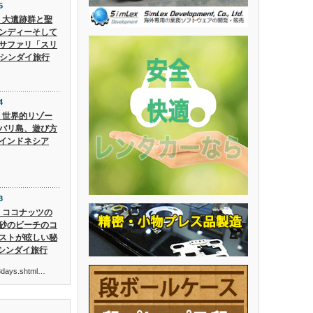
5
5】大遺跡群と聖
ンディーそして
サファリ「スリ
 シンダイ旅行
4
4】世界的リゾー
バリ島、遊び方
インドネシア
3
3】ココナッツの
砂のビーチのコ
ストが眩しい秘
 シンダイ旅行
ur3days.shtml…