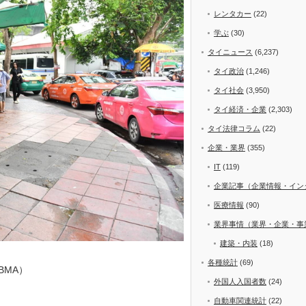
レンタカー
(22)
学ぶ
(30)
タイニュース
(6,237)
タイ政治
(1,246)
タイ社会
(3,950)
タイ経済・企業
(2,303)
タイ法律コラム
(22)
企業・業界
(355)
IT
(119)
企業記事（企業情報・イン
医療情報
(90)
業界事情（業界・企業・事
建築・内装
(18)
各種統計
(69)
BMA）
外国人入国者数
(24)
自動車関連統計
(22)