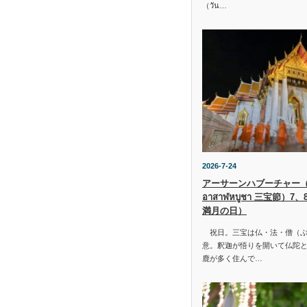
（วัน…
2026-7-24
アーサーンハブーチャー（ว
อาสาฬหบูชา 三宝節）7
満月の日）
祝日。三宝は仏・法・僧（ぶ
意。釈迦が悟りを開いて仏陀と
鹿が多く住んで…