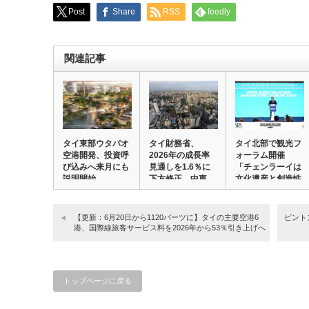
Post
Share
RSS
feedly
関連記事
タイ東部ウタパオ
タイ財務省、
タイ北部で観光フ
空港開発、投資呼
2026年の成長率
ォーラム開催
び込みへ来月にも
見通しを1.6％に
「チェンラーイは
説明開始
下方修正 中東
文化遺産と創造性
情…
を…
【更新：6月20日から1120バーツに】タイの主要空港6
ピント
港、国際線旅客サービス料を2026年から53％引き上げへ
トップページに戻る