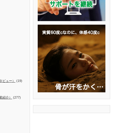
タビュー）
(19)
業紹介）
(277)