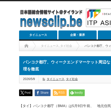
タイニュース
企業・業界
タイニュース
,
タイ社会
バンコク都庁、ウ
バンコク都庁、ウィークエンドマーケット周辺な
理を徹底
2026/5/9
タイニュース
,
タイ社会
Post
Share
RSS
feedly
【タイ】バンコク都庁（BMA）は5月9日午前、 地元住