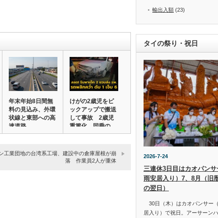
輸出入額
(23)
タイの祭り・祝日
年末年始8日間無
けがの2歳児をピ
料の見込み、外環
ックアップで搬送
状線と東部への高
して事故 2歳児
速道路
重篤化、同乗の
4…
ン工業団地の台湾系工場、建設中の倉庫屋根が崩
2026-7-24
落 作業員2人が重体
三連休3日目はカオパンサー（
雨安居入り）7、8月（旧
の翌日）
30日（木）はカオパンサー（เข้
居入り）で祝日。アーサーン