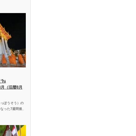
ัน
、8月（旧暦8月
っぽうそう）の
なった7週間後、