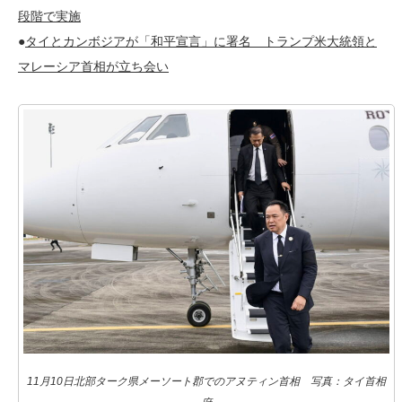
段階で実施
●
タイとカンボジアが「和平宣言」に署名 トランプ米大統領と
マレーシア首相が立ち会い
11月10日北部ターク県メーソート郡でのアヌティン首相 写真：タイ首相