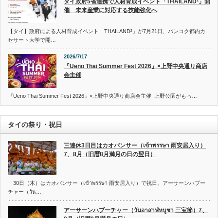
タイ政府5省連携で人材育成イベント「THAILAND²」開
催 未来産業に対応する技能強化へ
【タイ】政府による人材育成イベント「THAILAND²」が7月21日、バンコク都内カ
セサート大学で開…
2026/7/17
『Ueno Thai Summer Fest 2026』×上野中央通り商店
会主催
『Ueno Thai Summer Fest 2026』×上野中央通り商店会主催 上野公園がもっ…
タイの祭り・祝日
三連休3日目はカオパンサー（เข้าพรรษา 雨安居入り）
7、8月（旧暦8月満月の日の翌日）
30日（木）はカオパンサー（เข้าพรรษา 雨安居入り）で祝日。アーサーンハブー
チャー（วัน…
アーサーンハブーチャー（วันอาสาฬหบูชา 三宝節）7、