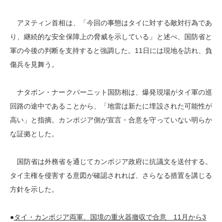
アヌティン首相は、「今回の事態はタイに対する敵対行為であ
り、継続的な安全保障上の脅威を示している」と述べ、国防省と
軍の今後の判断を支持すると強調した。11日には現地を訪れ、負
傷兵を見舞う。
ナタポン・ナークパーニット国防相は、爆発現場がタイ軍の巡
回路の途中であることから、「地雷は新たに埋設された可能性が
高い」と指摘。カンボジア側が宣言・合意を守っていない明らか
な証拠とした。
国防省は外務省を通じてカンボジア政府に抗議文を送付する。
タイ主権を侵害する意図が確認されれば、さらなる措置を講じる
方針を示した。
●
タイ・カンボジア両軍、国境の重火器撤収で合意 11月から3