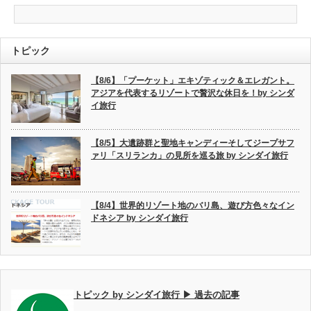
トピック
【8/6】「プーケット」エキゾティック＆エレガント。
アジアを代表するリゾートで贅沢な休日を！by シンダ
イ旅行
【8/5】大遺跡群と聖地キャンディーそしてジープサフ
ァリ「スリランカ」の見所を巡る旅 by シンダイ旅行
【8/4】世界的リゾート地のバリ島、遊び方色々なイン
ドネシア by シンダイ旅行
トピック by シンダイ旅行 ▶ 過去の記事