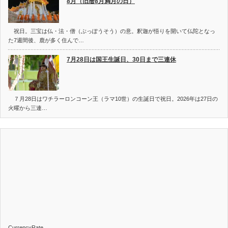
8月（旧暦8月満月の日）
祝日。三宝は仏・法・僧（ぶっぽうそう）の意。釈迦が悟りを開いて仏陀となっ
た7週間後、鹿が多く住んで…
7月28日は国王生誕日、30日まで三連休
７月28日はワチラーロンコーン王（ラマ10世）の生誕日で祝日。2026年は27日の
火曜から三連…
CurrencyRate