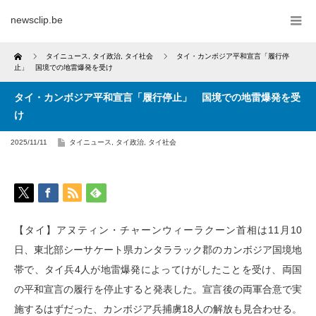
newsclip.be
Home
タイニュース
,
タイ政治
,
タイ社会
タイ・カンボジア平和宣言「履行停
止」 国境での地雷爆発を受け
タイ・カンボジア平和宣言「履行停止」 国境での地雷爆発を受
け
2025/11/11
タイニュース
,
タイ政治
,
タイ社会
【タイ】アヌティン・チャーンウィーラクーン首相は11月10
日、東北部シーサケート県カンタララック郡のカンボジア国境地
帯で、タイ兵4人が地雷爆発によってけがしたことを受け、両国
の平和宣言の履行を停止すると発表した。宣言後の両軍合意で実
施するはずだった、カンボジア兵捕虜18人の解放も見合わせる。