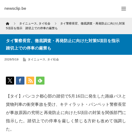
newsclip.be
Home
タイニュース
,
タイ社会
タイ警察長官、徹底調査・再発防止に向けた対策
5項目を指示 踏切上での停車の厳禁も
タイ警察長官、徹底調査・再発防止に向けた対策5項目を指示
踏切上での停車の厳禁も
2026/5/19
タイニュース
,
タイ社会
【タイ】バンコク都心部の踏切で5月16日に発生した路線バスと
貨物列車の衝突事故を受け、キティラット・パンペット警察長官
が事故原因の究明と再発防止に向けた5項目の対策を関係部門に
指示した。踏切上での停車を厳しく禁じる方針も改めて強調し
た。