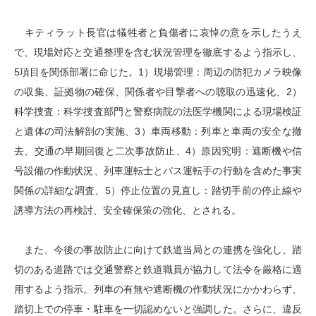
キティラット長官は犠牲者と負傷者に哀悼の意を示したうえ
で、現場対応と交通整理を含む状況管理を徹底するよう指示し、
5項目を関係部署に命じた。1）現場管理：周辺の防犯カメラ映像
の収集、証拠物の確保、関係者や目撃者への聴取の迅速化、2）
科学捜査：科学捜査部門と警察病院の法医学機関による現場検証
と遺体の司法解剖の実施、3）車両移動：列車と車両の安全な撤
去、交通の早期回復と二次事故防止、4）原因究明：遮断機や信
号設備の作動状況、列車運転士とバス運転手の行動を含めた事実
関係の詳細な調査、5）停止位置の見直し：踏切手前の停止線や
誘導方法の再検討、安全確保策の強化、とされる。
また、今後の事故防止に向けて鉄道当局との連携を強化し、踏
切のある道路では交通警察と鉄道職員が協力して法令を厳格に適
用するよう指示。列車の有無や遮断機の作動状況にかかわらず、
踏切上での停車・駐車を一切認めないと強調した。さらに、違反