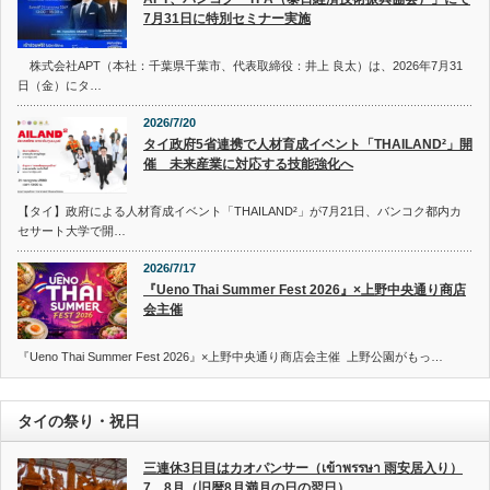
7月31日に特別セミナー実施
株式会社APT（本社：千葉県千葉市、代表取締役：井上 良太）は、2026年7月31
日（金）にタ…
2026/7/20
タイ政府5省連携で人材育成イベント「THAILAND²」開
催 未来産業に対応する技能強化へ
【タイ】政府による人材育成イベント「THAILAND²」が7月21日、バンコク都内カ
セサート大学で開…
2026/7/17
『Ueno Thai Summer Fest 2026』×上野中央通り商店
会主催
『Ueno Thai Summer Fest 2026』×上野中央通り商店会主催 上野公園がもっ…
タイの祭り・祝日
三連休3日目はカオパンサー（เข้าพรรษา 雨安居入り）
7、8月（旧暦8月満月の日の翌日）