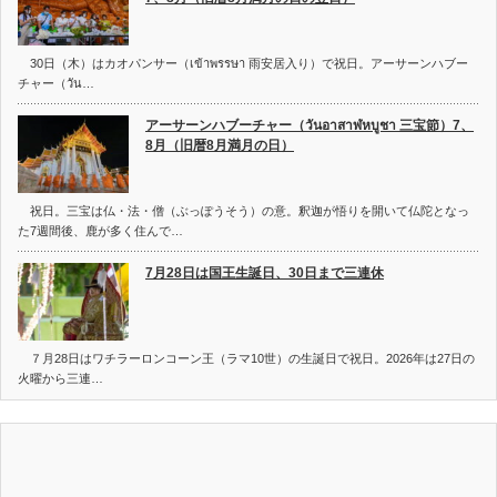
30日（木）はカオパンサー（เข้าพรรษา 雨安居入り）で祝日。アーサーンハブー
チャー（วัน…
アーサーンハブーチャー（วันอาสาฬหบูชา 三宝節）7、
8月（旧暦8月満月の日）
祝日。三宝は仏・法・僧（ぶっぽうそう）の意。釈迦が悟りを開いて仏陀となっ
た7週間後、鹿が多く住んで…
7月28日は国王生誕日、30日まで三連休
７月28日はワチラーロンコーン王（ラマ10世）の生誕日で祝日。2026年は27日の
火曜から三連…