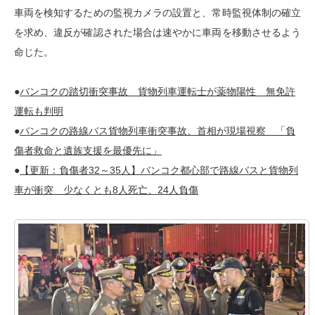
車両を検知するための監視カメラの設置と、常時監視体制の確立
を求め、違反が確認された場合は速やかに車両を移動させるよう
命じた。
●
バンコクの踏切衝突事故 貨物列車運転士が薬物陽性 無免許
運転も判明
●
バンコクの路線バス貨物列車衝突事故、首相が現場視察 「負
傷者救命と遺族支援を最優先に」
●
【更新：負傷者32～35人】バンコク都心部で路線バスと貨物列
車が衝突 少なくとも8人死亡、24人負傷