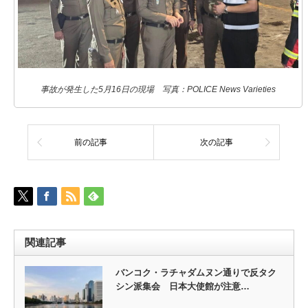
事故が発生した5月16日の現場 写真：POLICE News Varieties
前の記事
次の記事
関連記事
バンコク・ラチャダムヌン通りで反タク
シン派集会 日本大使館が注意…