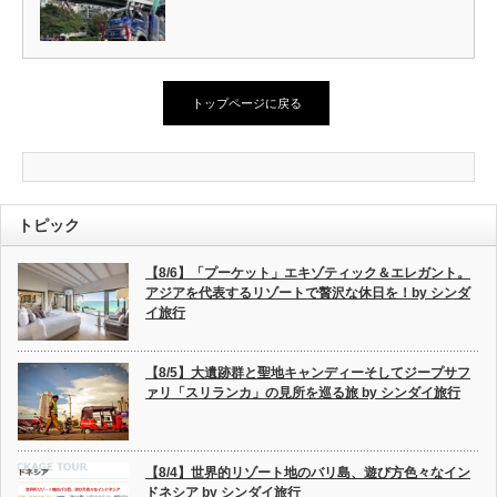
トップページに戻る
トピック
【8/6】「プーケット」エキゾティック＆エレガント。
アジアを代表するリゾートで贅沢な休日を！by シンダ
イ旅行
【8/5】大遺跡群と聖地キャンディーそしてジープサフ
ァリ「スリランカ」の見所を巡る旅 by シンダイ旅行
【8/4】世界的リゾート地のバリ島、遊び方色々なイン
ドネシア by シンダイ旅行