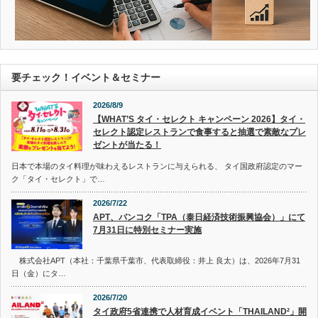
要チェック！イベント＆セミナー
2026/8/9
【WHAT’S タイ・セレクト キャンペーン 2026】タイ・
セレクト認定レストランで食事すると抽選で素敵なプレ
ゼントが当たる！
日本で本場のタイ料理が味わえるレストランに与えられる、 タイ国政府認定のマー
ク「タイ・セレクト」で…
2026/7/22
APT、バンコク「TPA（泰日経済技術振興協会）」にて
7月31日に特別セミナー実施
株式会社APT（本社：千葉県千葉市、代表取締役：井上 良太）は、2026年7月31
日（金）にタ…
2026/7/20
タイ政府5省連携で人材育成イベント「THAILAND²」開