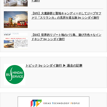
イ旅行
【8/5】大遺跡群と聖地キャンディーそしてジープサフ
ァリ「スリランカ」の見所を巡る旅 by シンダイ旅行
【8/4】世界的リゾート地のバリ島、遊び方色々なイン
ドネシア by シンダイ旅行
トピック by シンダイ旅行 ▶ 過去の記事