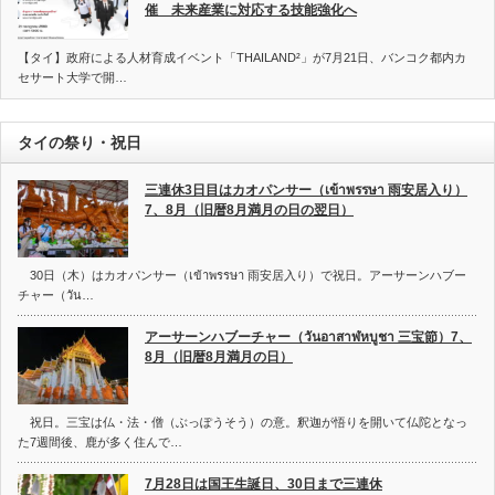
催 未来産業に対応する技能強化へ
【タイ】政府による人材育成イベント「THAILAND²」が7月21日、バンコク都内カ
セサート大学で開…
タイの祭り・祝日
三連休3日目はカオパンサー（เข้าพรรษา 雨安居入り）
7、8月（旧暦8月満月の日の翌日）
30日（木）はカオパンサー（เข้าพรรษา 雨安居入り）で祝日。アーサーンハブー
チャー（วัน…
アーサーンハブーチャー（วันอาสาฬหบูชา 三宝節）7、
8月（旧暦8月満月の日）
祝日。三宝は仏・法・僧（ぶっぽうそう）の意。釈迦が悟りを開いて仏陀となっ
た7週間後、鹿が多く住んで…
7月28日は国王生誕日、30日まで三連休