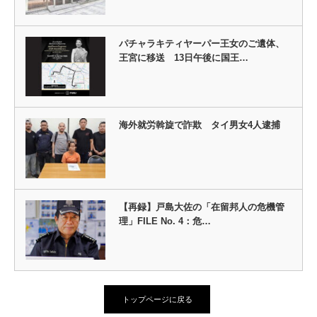
パチャラキティヤーパー王女のご遺体、
王宮に移送 13日午後に国王…
海外就労斡旋で詐欺 タイ男女4人逮捕
【再録】戸島大佐の「在留邦人の危機管
理」FILE No. 4：危…
トップページに戻る