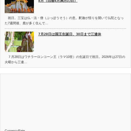
8月（旧暦8月満月の日）
祝日。三宝は仏・法・僧（ぶっぽうそう）の意。釈迦が悟りを開いて仏陀となっ
た7週間後、鹿が多く住んで…
7月28日は国王生誕日、30日まで三連休
７月28日はワチラーロンコーン王（ラマ10世）の生誕日で祝日。2026年は27日の
火曜から三連…
CurrencyRate