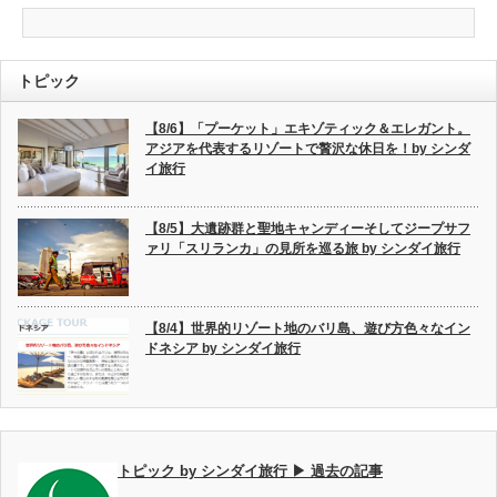
トピック
【8/6】「プーケット」エキゾティック＆エレガント。
アジアを代表するリゾートで贅沢な休日を！by シンダ
イ旅行
【8/5】大遺跡群と聖地キャンディーそしてジープサフ
ァリ「スリランカ」の見所を巡る旅 by シンダイ旅行
【8/4】世界的リゾート地のバリ島、遊び方色々なイン
ドネシア by シンダイ旅行
トピック by シンダイ旅行 ▶ 過去の記事