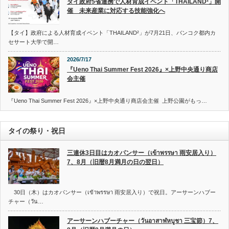
タイ政府5省連携で人材育成イベント「THAILAND²」開
催 未来産業に対応する技能強化へ
【タイ】政府による人材育成イベント「THAILAND²」が7月21日、バンコク都内カ
セサート大学で開…
2026/7/17
『Ueno Thai Summer Fest 2026』×上野中央通り商店
会主催
『Ueno Thai Summer Fest 2026』×上野中央通り商店会主催 上野公園がもっ…
タイの祭り・祝日
三連休3日目はカオパンサー（เข้าพรรษา 雨安居入り）
7、8月（旧暦8月満月の日の翌日）
30日（木）はカオパンサー（เข้าพรรษา 雨安居入り）で祝日。アーサーンハブー
チャー（วัน…
アーサーンハブーチャー（วันอาสาฬหบูชา 三宝節）7、