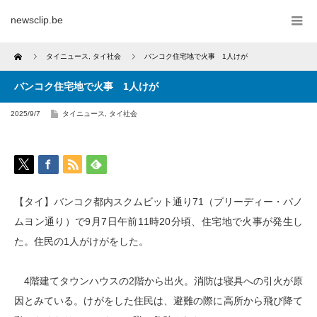
newsclip.be
Home
タイニュース
,
タイ社会
バンコク住宅地で火事 1人けが
バンコク住宅地で火事 1人けが
2025/9/7
タイニュース
,
タイ社会
【タイ】バンコク都内スクムビット通り71（プリーディー・パノ
ムヨン通り）で9月7日午前11時20分頃、住宅地で火事が発生し
た。住民の1人がけがをした。
4階建てタウンハウスの2階から出火。消防は寝具への引火が原
因とみている。けがをした住民は、避難の際に高所から飛び降て