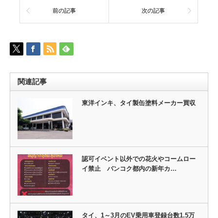
前の記事
次の記事
関連記事
東洋インキ、タイ製缶塗料メーカー買収
認可イベント以外での花火やコームロー
イ禁止 バンコク都内の新年カ…
タイ、1～3月のEV乗用車登録台数1.5万