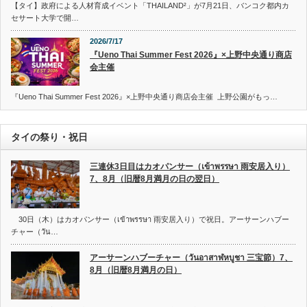
【タイ】政府による人材育成イベント「THAILAND²」が7月21日、バンコク都内カ
セサート大学で開…
2026/7/17
『Ueno Thai Summer Fest 2026』×上野中央通り商店
会主催
『Ueno Thai Summer Fest 2026』×上野中央通り商店会主催 上野公園がもっ…
タイの祭り・祝日
三連休3日目はカオパンサー（เข้าพรรษา 雨安居入り）
7、8月（旧暦8月満月の日の翌日）
30日（木）はカオパンサー（เข้าพรรษา 雨安居入り）で祝日。アーサーンハブー
チャー（วัน…
アーサーンハブーチャー（วันอาสาฬหบูชา 三宝節）7、
8月（旧暦8月満月の日）