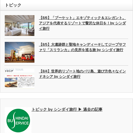
トピック
【8/6】「プーケット」エキゾティック＆エレガント。
アジアを代表するリゾートで贅沢な休日を！by シンダ
イ旅行
【8/5】大遺跡群と聖地キャンディーそしてジープサフ
ァリ「スリランカ」の見所を巡る旅 by シンダイ旅行
【8/4】世界的リゾート地のバリ島、遊び方色々なイン
ドネシア by シンダイ旅行
トピック by シンダイ旅行 ▶ 過去の記事