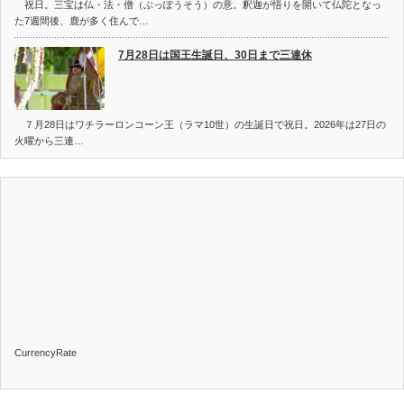
祝日。三宝は仏・法・僧（ぶっぽうそう）の意。釈迦が悟りを開いて仏陀となっ
た7週間後、鹿が多く住んで…
7月28日は国王生誕日、30日まで三連休
７月28日はワチラーロンコーン王（ラマ10世）の生誕日で祝日。2026年は27日の
火曜から三連…
CurrencyRate