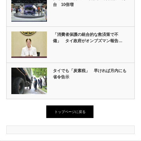
台 10倍増
「消費者保護の統合的な救済策で不
備」 タイ政府がオンブズマン報告…
タイでも「炭素税」 早ければ月内にも
省令告示
トップページに戻る