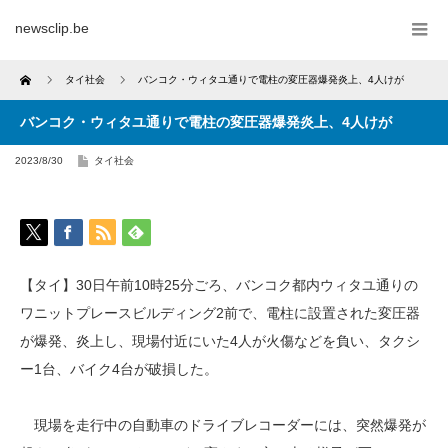
newsclip.be
Home
タイ社会
バンコク・ウィタユ通りで電柱の変圧器爆発炎上、4人けが
バンコク・ウィタユ通りで電柱の変圧器爆発炎上、4人けが
2023/8/30
タイ社会
【タイ】30日午前10時25分ごろ、バンコク都内ウィタユ通りの
ワニットプレースビルディング2前で、電柱に設置された変圧器
が爆発、炎上し、現場付近にいた4人が火傷などを負い、タクシ
ー1台、バイク4台が破損した。
現場を走行中の自動車のドライブレコーダーには、突然爆発が