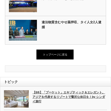
違法物質含むやせ薬押収、タイ人女2人逮
捕
トップページに戻る
トピック
【8/6】「プーケット」エキゾティック＆エレガント。
アジアを代表するリゾートで贅沢な休日を！by シンダ
イ旅行