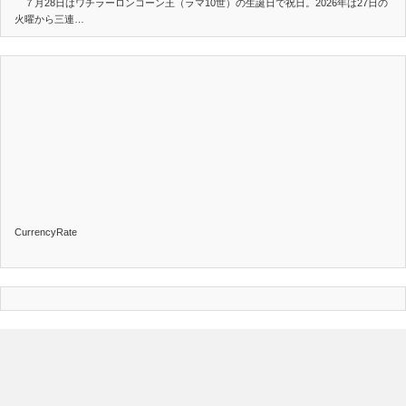
７月28日はワチラーロンコーン王（ラマ10世）の生誕日で祝日。2026年は27日の
火曜から三連…
CurrencyRate