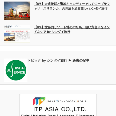
【8/5】大遺跡群と聖地キャンディーそしてジープサフ
ァリ「スリランカ」の見所を巡る旅 by シンダイ旅行
【8/4】世界的リゾート地のバリ島、遊び方色々なイン
ドネシア by シンダイ旅行
トピック by シンダイ旅行 ▶ 過去の記事