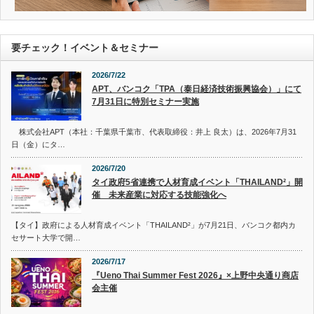
要チェック！イベント＆セミナー
2026/7/22
APT、バンコク「TPA（泰日経済技術振興協会）」にて
7月31日に特別セミナー実施
株式会社APT（本社：千葉県千葉市、代表取締役：井上 良太）は、2026年7月31
日（金）にタ…
2026/7/20
タイ政府5省連携で人材育成イベント「THAILAND²」開
催 未来産業に対応する技能強化へ
【タイ】政府による人材育成イベント「THAILAND²」が7月21日、バンコク都内カ
セサート大学で開…
2026/7/17
『Ueno Thai Summer Fest 2026』×上野中央通り商店
会主催