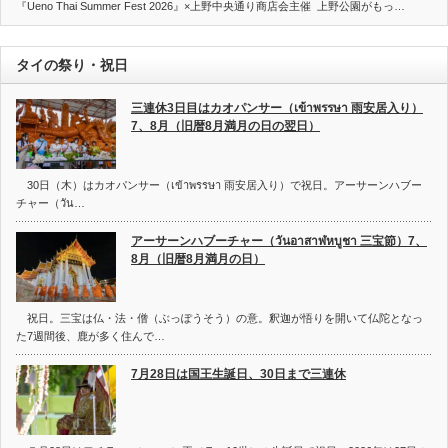
『Ueno Thai Summer Fest 2026』×上野中央通り商店会主催 上野公園がもっ…
タイの祭り・祝日
三連休3日目はカオパンサー（เข้าพรรษา 雨安居入り）
7、8月（旧暦8月満月の日の翌日）
30日（木）はカオパンサー（เข้าพรรษา 雨安居入り）で祝日。アーサーンハブー
チャー（วัน…
アーサーンハブーチャー（วันอาสาฬหบูชา 三宝節）7、
8月（旧暦8月満月の日）
祝日。三宝は仏・法・僧（ぶっぽうそう）の意。釈迦が悟りを開いて仏陀となっ
た7週間後、鹿が多く住んで…
7月28日は国王生誕日、30日まで三連休