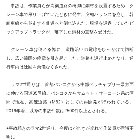
事故は、作業員らが高架道路の橋脚に鋼材を設置するため、ク
レーン車で吊り上げていたときに発生。突如バランスを崩し、幹
線車線から並走する側道へと倒れ込んだ。現場を通過していたピ
ックアップトラックが、落下した鋼材の直撃を受けた。
クレーン車は倒れる際に、道路沿いの電線をひっかけて切断
し、広い範囲の停電を引き起こした。道路も通行止めとなり、通
行車両は迂回を余儀なくされた。
ラマ2世通りは、首都バンコクから中部ペッチャブリー県方面
に伸びる国道35号線。バンコクからサムット・サーコーン県の区
間で現在、高速道路（M82）としての再開発が行われている。
2019年着工以降の事故件数は2500件以上とされる。
●
事故続きのラマ2世通り、今度はがれきが崩れて作業員が意識不
明に