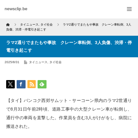
newsclip.be
Home
タイニュース
,
タイ社会
ラマ2通りでまたもや事故 クレーン車転倒、3人
負傷、渋滞・停電引き起こす
ラマ2通りでまたもや事故 クレーン車転倒、3人負傷、渋滞・停
電引き起こす
2025/8/31
タイニュース
,
タイ社会
【タイ】バンコク西郊サムット・サーコーン県内のラマ2世通り
で8月31日午前2時頃、道路工事中の大型クレーン車が転倒し、
通行中の車両を直撃した。作業員を含む3人がけがをし、病院に
搬送された。