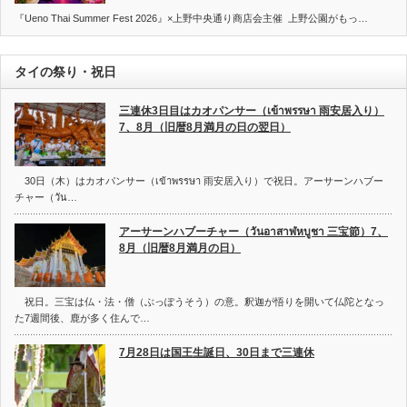
『Ueno Thai Summer Fest 2026』×上野中央通り商店会主催 上野公園がもっ…
タイの祭り・祝日
三連休3日目はカオパンサー（เข้าพรรษา 雨安居入り）
7、8月（旧暦8月満月の日の翌日）
30日（木）はカオパンサー（เข้าพรรษา 雨安居入り）で祝日。アーサーンハブー
チャー（วัน…
アーサーンハブーチャー（วันอาสาฬหบูชา 三宝節）7、
8月（旧暦8月満月の日）
祝日。三宝は仏・法・僧（ぶっぽうそう）の意。釈迦が悟りを開いて仏陀となっ
た7週間後、鹿が多く住んで…
7月28日は国王生誕日、30日まで三連休