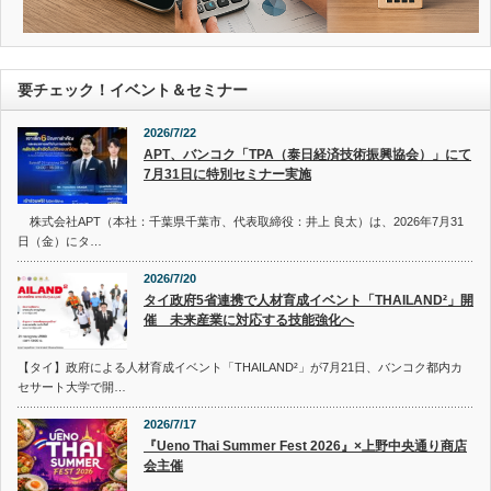
要チェック！イベント＆セミナー
2026/7/22
APT、バンコク「TPA（泰日経済技術振興協会）」にて
7月31日に特別セミナー実施
株式会社APT（本社：千葉県千葉市、代表取締役：井上 良太）は、2026年7月31
日（金）にタ…
2026/7/20
タイ政府5省連携で人材育成イベント「THAILAND²」開
催 未来産業に対応する技能強化へ
【タイ】政府による人材育成イベント「THAILAND²」が7月21日、バンコク都内カ
セサート大学で開…
2026/7/17
『Ueno Thai Summer Fest 2026』×上野中央通り商店
会主催