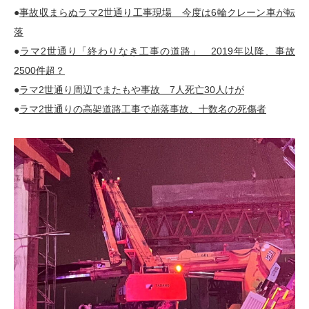
●
事故収まらぬラマ2世通り工事現場 今度は6輪クレーン車が転
落
●
ラマ2世通り「終わりなき工事の道路」 2019年以降、事故
2500件超？
●
ラマ2世通り周辺でまたもや事故 7人死亡30人けが
●
ラマ2世通りの高架道路工事で崩落事故、十数名の死傷者