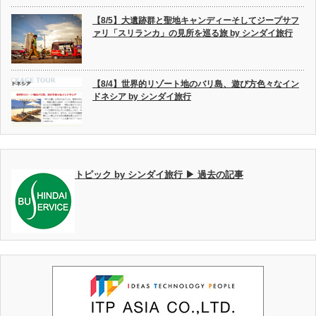
【8/5】大遺跡群と聖地キャンディーそしてジープサフ
ァリ「スリランカ」の見所を巡る旅 by シンダイ旅行
【8/4】世界的リゾート地のバリ島、遊び方色々なイン
ドネシア by シンダイ旅行
トピック by シンダイ旅行 ▶ 過去の記事