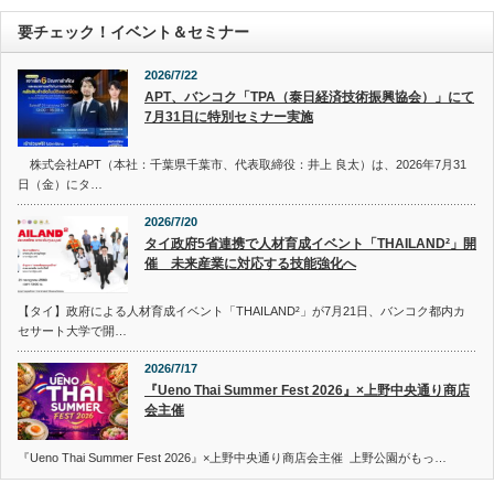
要チェック！イベント＆セミナー
2026/7/22
APT、バンコク「TPA（泰日経済技術振興協会）」にて
7月31日に特別セミナー実施
株式会社APT（本社：千葉県千葉市、代表取締役：井上 良太）は、2026年7月31
日（金）にタ…
2026/7/20
タイ政府5省連携で人材育成イベント「THAILAND²」開
催 未来産業に対応する技能強化へ
【タイ】政府による人材育成イベント「THAILAND²」が7月21日、バンコク都内カ
セサート大学で開…
2026/7/17
『Ueno Thai Summer Fest 2026』×上野中央通り商店
会主催
『Ueno Thai Summer Fest 2026』×上野中央通り商店会主催 上野公園がもっ…