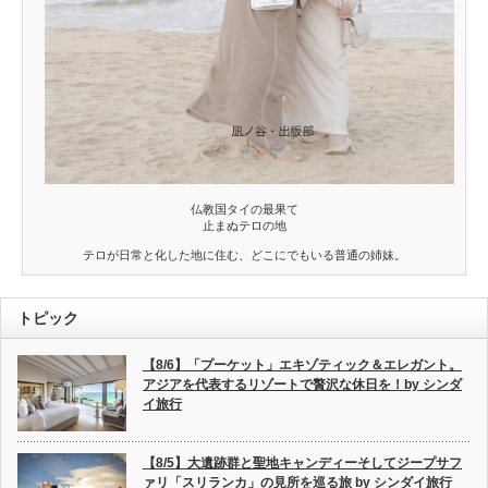
仏教国タイの最果て
止まぬテロの地
テロが日常と化した地に住む、どこにでもいる普通の姉妹。
トピック
【8/6】「プーケット」エキゾティック＆エレガント。
アジアを代表するリゾートで贅沢な休日を！by シンダ
イ旅行
【8/5】大遺跡群と聖地キャンディーそしてジープサフ
ァリ「スリランカ」の見所を巡る旅 by シンダイ旅行