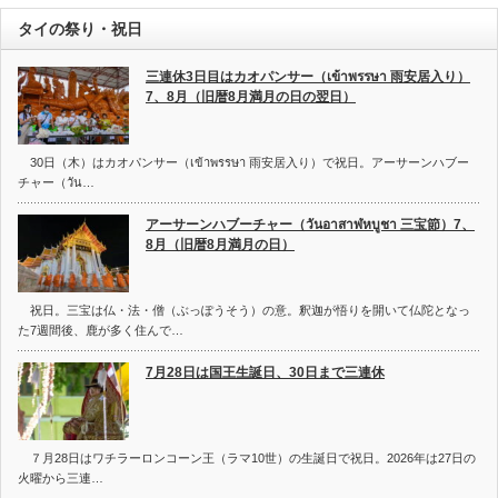
タイの祭り・祝日
三連休3日目はカオパンサー（เข้าพรรษา 雨安居入り）
7、8月（旧暦8月満月の日の翌日）
30日（木）はカオパンサー（เข้าพรรษา 雨安居入り）で祝日。アーサーンハブー
チャー（วัน…
アーサーンハブーチャー（วันอาสาฬหบูชา 三宝節）7、
8月（旧暦8月満月の日）
祝日。三宝は仏・法・僧（ぶっぽうそう）の意。釈迦が悟りを開いて仏陀となっ
た7週間後、鹿が多く住んで…
7月28日は国王生誕日、30日まで三連休
７月28日はワチラーロンコーン王（ラマ10世）の生誕日で祝日。2026年は27日の
火曜から三連…