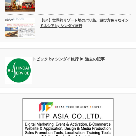
【8/4】世界的リゾート地のバリ島、遊び方色々なイン
ドネシア by シンダイ旅行
トピック by シンダイ旅行 ▶ 過去の記事