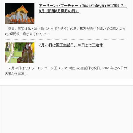
アーサーンハブーチャー（วันอาสาฬหบูชา 三宝節）7、
8月（旧暦8月満月の日）
祝日。三宝は仏・法・僧（ぶっぽうそう）の意。釈迦が悟りを開いて仏陀となっ
た7週間後、鹿が多く住んで…
7月28日は国王生誕日、30日まで三連休
７月28日はワチラーロンコーン王（ラマ10世）の生誕日で祝日。2026年は27日の
火曜から三連…