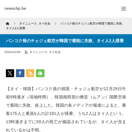
newsclip.be
Home
タイニュース
,
タイ社会
バンコク発のチェジュ航空が韓国で着陸に失敗、
タイ人2人搭乗
バンコク発のチェジュ航空が韓国で着陸に失敗、タイ人2人搭乗
2024/12/29
タイニュース
,
タイ社会
【タイ・韓国】バンコク発の韓国・チェジュ航空が12月29日午
前9時過ぎ（現地時間）、韓国南西部の務安（ムアン）国際空港
で着陸に失敗、炎上した。韓国の各メディアの報道によると、乗
客175人と乗員6人の計181人が搭乗。うち2人はタイ人という。
13時過ぎまでに59人の死亡が確認されているが、タイ人が含ま
れているかは不明。