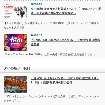
2026/7/20
タイ政府5省連携で人材育成イベント「THAILAND²」開
催 未来産業に対応する技能強化へ
【タイ】政府による人材育成イベント「THAILAND²」が7月21日、バンコク都内カ
セサート大学で開…
2026/7/17
『Ueno Thai Summer Fest 2026』×上野中央通り商店
会主催
『Ueno Thai Summer Fest 2026』×上野中央通り商店会主催 上野公園がもっ…
タイの祭り・祝日
三連休3日目はカオパンサー（เข้าพรรษา 雨安居入り）
7、8月（旧暦8月満月の日の翌日）
30日（木）はカオパンサー（เข้าพรรษา 雨安居入り）で祝日。アーサーンハブー
チャー（วัน…