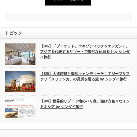
トピック
【8/6】「プーケット」エキゾティック＆エレガント。
アジアを代表するリゾートで贅沢な休日を！by シンダ
イ旅行
【8/5】大遺跡群と聖地キャンディーそしてジープサフ
ァリ「スリランカ」の見所を巡る旅 by シンダイ旅行
【8/4】世界的リゾート地のバリ島、遊び方色々なイン
ドネシア by シンダイ旅行