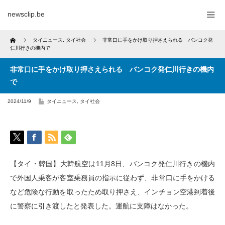
newsclip.be
Home
タイニュース
,
タイ社会
非常口に手をかけ取り押さえられる バンコク発
仁川行きの機内で
非常口に手をかけ取り押さえられる バンコク発仁川行きの機内
で
2024/11/9
タイニュース
,
タイ社会
【タイ・韓国】大韓航空は11月8日、バンコク発仁川行きの機内
で外国人乗客が客室乗務員の指示に従わず、非常口に手をかける
など危険な行動を取ったため取り押さえ、インチョン空港到着後
に警察に引き渡したと発表した。運航に支障はなかった。