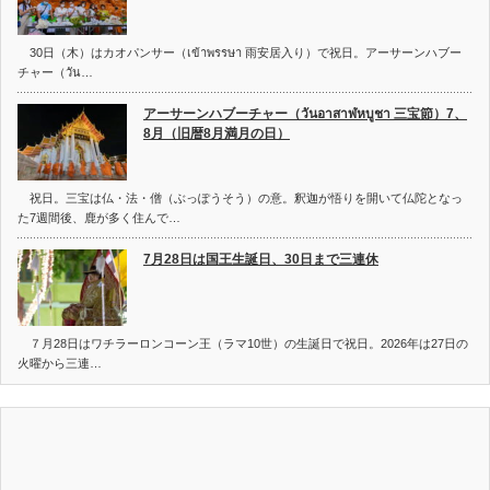
30日（木）はカオパンサー（เข้าพรรษา 雨安居入り）で祝日。アーサーンハブー
チャー（วัน…
アーサーンハブーチャー（วันอาสาฬหบูชา 三宝節）7、
8月（旧暦8月満月の日）
祝日。三宝は仏・法・僧（ぶっぽうそう）の意。釈迦が悟りを開いて仏陀となっ
た7週間後、鹿が多く住んで…
7月28日は国王生誕日、30日まで三連休
７月28日はワチラーロンコーン王（ラマ10世）の生誕日で祝日。2026年は27日の
火曜から三連…