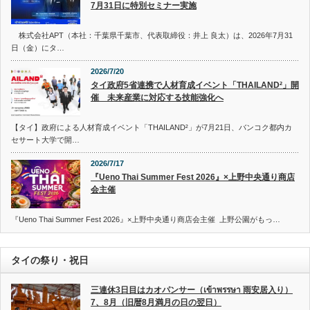
7月31日に特別セミナー実施
株式会社APT（本社：千葉県千葉市、代表取締役：井上 良太）は、2026年7月31
日（金）にタ…
2026/7/20
タイ政府5省連携で人材育成イベント「THAILAND²」開
催 未来産業に対応する技能強化へ
【タイ】政府による人材育成イベント「THAILAND²」が7月21日、バンコク都内カ
セサート大学で開…
2026/7/17
『Ueno Thai Summer Fest 2026』×上野中央通り商店
会主催
『Ueno Thai Summer Fest 2026』×上野中央通り商店会主催 上野公園がもっ…
タイの祭り・祝日
三連休3日目はカオパンサー（เข้าพรรษา 雨安居入り）
7、8月（旧暦8月満月の日の翌日）