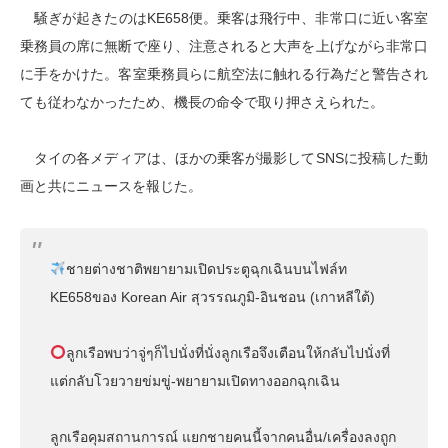
騒ぎが起きたのはKE658便。乗客は飛行中、非常口に近い客室
乗務員の席に無断で座り、注意されると大声を上げながら非常口
に手をかけた。客室乗務員らに航空法に触れる行為だと警告され
ても従わなかったため、機長の命令で取り押さえられた。
タイの各メディアは、ほかの乗客が撮影してSNSに投稿した動
画と共にニュースを報じた。
ชายต่างชาติพยายามเปิดประตูฉุกเฉินบนไฟล์ท
KE658ของ Korean Air สุวรรณภูมิ-อินชอน (เกาหลีใต้)
ลูกเรือพบว่าจู่ๆก็ไปนั่งที่นั่งลูกเรือจึงเตือนให้กลับไปนั่งที่
แต่กลับโวยวายข่มขู่-พยายามเปิดทางออกฉุกเฉิน
ลูกเรือคุมสถานการณ์ แยกชายคนนี้จากคนอื่น/เครื่องลงถูก