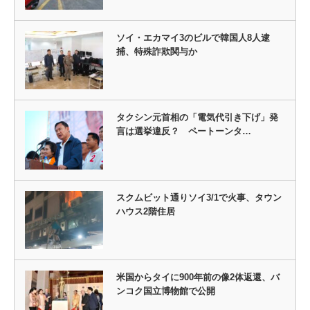
ソイ・エカマイ3のビルで韓国人8人逮
捕、特殊詐欺関与か
タクシン元首相の「電気代引き下げ」発
言は選挙違反？ ペートーンタ…
スクムビット通りソイ3/1で火事、タウン
ハウス2階住居
米国からタイに900年前の像2体返還、バ
ンコク国立博物館で公開