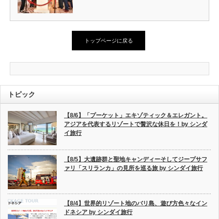
トップページに戻る
トピック
【8/6】「プーケット」エキゾティック＆エレガント。
アジアを代表するリゾートで贅沢な休日を！by シンダ
イ旅行
【8/5】大遺跡群と聖地キャンディーそしてジープサフ
ァリ「スリランカ」の見所を巡る旅 by シンダイ旅行
【8/4】世界的リゾート地のバリ島、遊び方色々なイン
ドネシア by シンダイ旅行