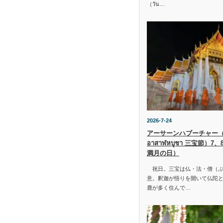
（วัน…
2026-7-24
アーサーンハブーチャー（ว
อาสาฬหบูชา 三宝節）7
満月の日）
祝日。三宝は仏・法・僧（ぶ
意。釈迦が悟りを開いて仏陀と
鹿が多く住んで…