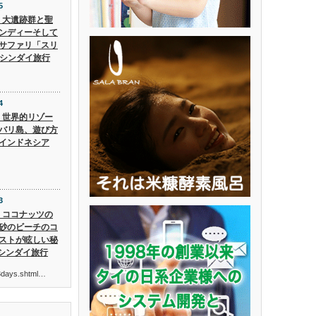
5
5】大遺跡群と聖
ンディーそして
サファリ「スリ
 シンダイ旅行
4
4】世界的リゾー
バリ島、遊び方
インドネシア
3
3】ココナッツの
砂のビーチのコ
ストが眩しい秘
 シンダイ旅行
ur3days.shtml…