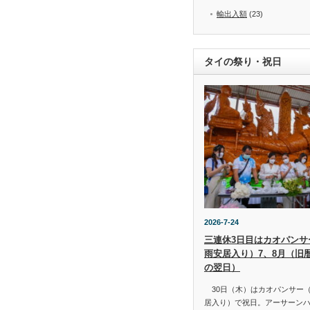
輸出入額
(23)
タイの祭り・祝日
2026-7-24
三連休3日目はカオパンサー（
雨安居入り）7、8月（旧
の翌日）
30日（木）はカオパンサー（เข้
居入り）で祝日。アーサーン