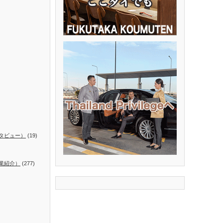
タビュー）
(19)
業紹介）
(277)