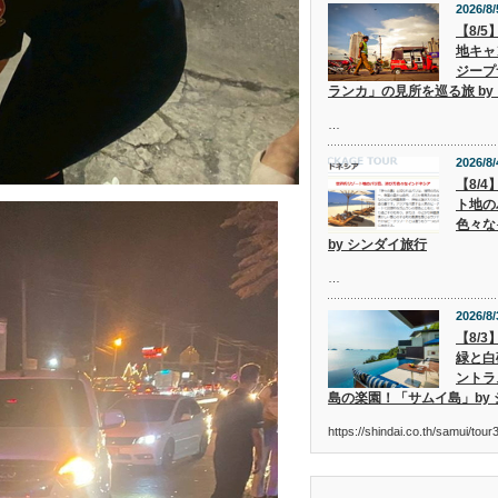
2026/8/
【8/
地キャ
ジープ
ランカ」の見所を巡る旅 by
…
2026/8/
【8/
ト地の
色々な
by シンダイ旅行
…
2026/8/
【8/
緑と白
ントラ
島の楽園！「サムイ島」by
https://shindai.co.th/samui/to