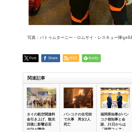
写真：パトゥムターニー・ロムサイ・レスキュー隊มูลนิธิกู้ภั
Post
Share
RSS
feedly
関連記事
タイの航空関連料
バンコクの住宅街
福岡県知事がバン
金引き上げ、観光
で火事 男女2人
コク都知事と会
回復に影響必至
死亡
談、21日からは
IATAが警告
「福岡フェア」