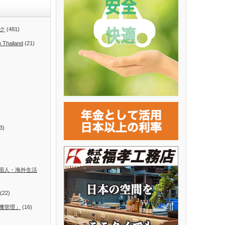
ク
(481)
n Thailand
(21)
3)
国人・海外生活
(22)
機管理」
(16)