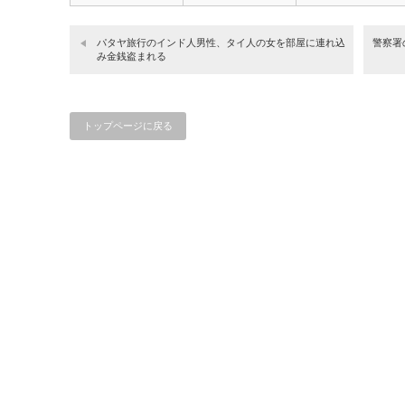
パタヤ旅行のインド人男性、タイ人の女を部屋に連れ込
警察署
み金銭盗まれる
トップページに戻る