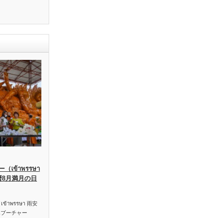
เข้าพรรษา
暦8月満月の日
าพรรษา 雨安
ハブーチャー