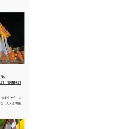
ัน
、8月（旧暦8月
っぽうそう）の
なった7週間後、