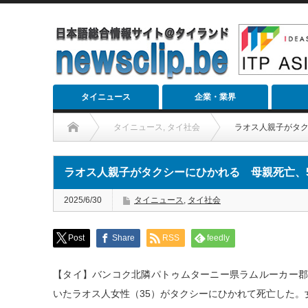
タイニュース
企業・業界
タイニュース
,
タイ社会
ラオス人親子がタク
ラオス人親子がタクシーにひかれる 母親死亡、
2025/6/30
タイニュース
,
タイ社会
Post
Share
RSS
feedly
【タイ】バンコク北隣パトゥムターニー県ラムルーカー郡で
いたラオス人女性（35）がタクシーにひかれて死亡した。