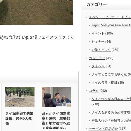
カテゴリー
イベント・セミナー・トピッ
Japan Volleyball Asia Tour I
イベント
(106)
ยร่มไทร ปทุมธานีフェイスブックより
セミナー
(94)
企業トピック
(259)
カルチャー
(388)
タイ77景
(51)
タイでどこにでも咲く花
(6
タイの祭り・祝日
(38)
コラム
(292)
タイとつながる日本人・外
(210)
タイ人もあるある恐怖体験
タイ深南部で銃撃
政府がタイ国際航
爆破、民兵5人死
空と連携 主要都
戸島大佐の「在留邦人の危
傷
市と地方都市を結
ぶ航空網拡充へ
サービス・商品紹介
(117)