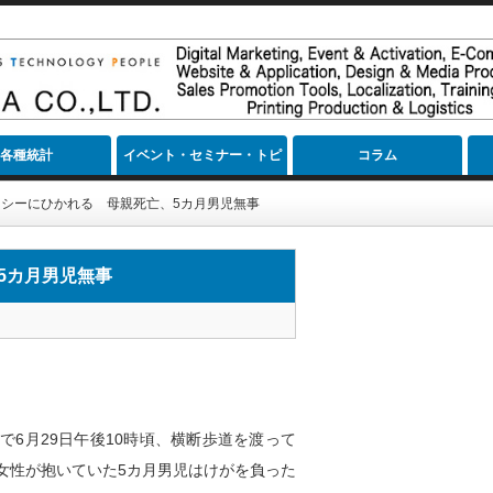
各種統計
イベント・セミナー・トピ
コラム
ック
シーにひかれる 母親死亡、5カ月男児無事
5カ月男児無事
6月29日午後10時頃、横断歩道を渡って
女性が抱いていた5カ月男児はけがを負った