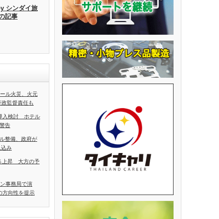
by シンダイ旅
去の記事
ホール火災、火元
行政監督責任も
導入検討 ホテル
警告
ル整備、政府が
見込み
5％上昇 大方の予
アン事務局で演
の方向性を提示