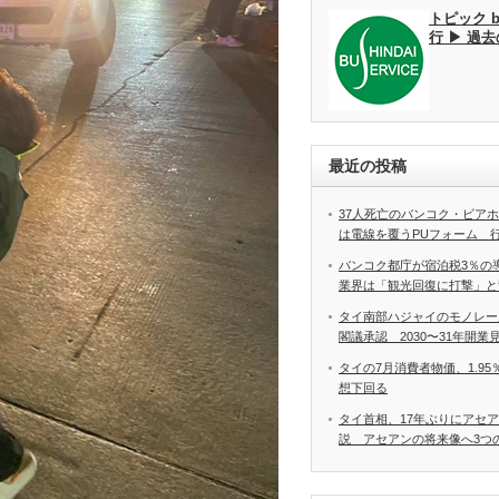
トピック 
行 ▶ 過
最近の投稿
37人死亡のバンコク・ビア
は電線を覆うPUフォーム 
バンコク都庁が宿泊税3％の
業界は「観光回復に打撃」と
タイ南部ハジャイのモノレー
閣議承認 2030〜31年開業
タイの7月消費者物価、1.9
想下回る
タイ首相、17年ぶりにアセ
説 アセアンの将来像へ3つ