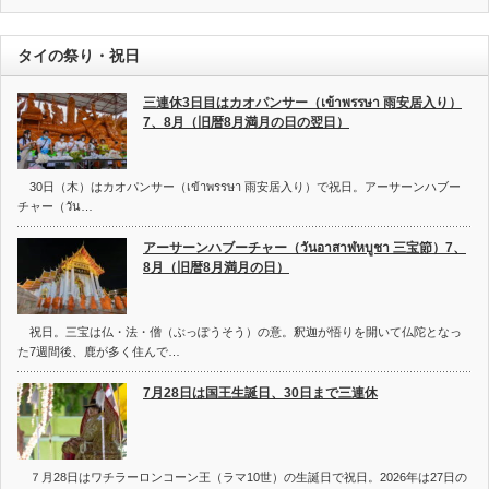
タイの祭り・祝日
三連休3日目はカオパンサー（เข้าพรรษา 雨安居入り）
7、8月（旧暦8月満月の日の翌日）
30日（木）はカオパンサー（เข้าพรรษา 雨安居入り）で祝日。アーサーンハブー
チャー（วัน…
アーサーンハブーチャー（วันอาสาฬหบูชา 三宝節）7、
8月（旧暦8月満月の日）
祝日。三宝は仏・法・僧（ぶっぽうそう）の意。釈迦が悟りを開いて仏陀となっ
た7週間後、鹿が多く住んで…
7月28日は国王生誕日、30日まで三連休
７月28日はワチラーロンコーン王（ラマ10世）の生誕日で祝日。2026年は27日の