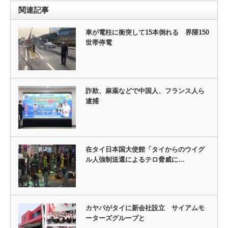
関連記事
車が電柱に衝突して15本倒れる 界隈150
世帯停電
詐欺、麻薬などで中国人、フランス人ら
逮捕
在タイ日本国大使館「タイからのウイグ
ル人強制送還によるテロ脅威に…
カヤバがタイに新会社設立 サイアムモ
ーターズグループと