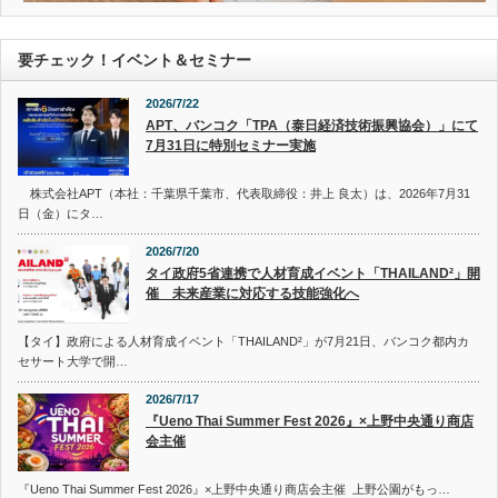
要チェック！イベント＆セミナー
2026/7/22
APT、バンコク「TPA（泰日経済技術振興協会）」にて
7月31日に特別セミナー実施
株式会社APT（本社：千葉県千葉市、代表取締役：井上 良太）は、2026年7月31
日（金）にタ…
2026/7/20
タイ政府5省連携で人材育成イベント「THAILAND²」開
催 未来産業に対応する技能強化へ
【タイ】政府による人材育成イベント「THAILAND²」が7月21日、バンコク都内カ
セサート大学で開…
2026/7/17
『Ueno Thai Summer Fest 2026』×上野中央通り商店
会主催
『Ueno Thai Summer Fest 2026』×上野中央通り商店会主催 上野公園がもっ…