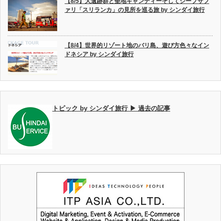
【8/5】大遺跡群と聖地キャンディーそしてジープサフ
ァリ「スリランカ」の見所を巡る旅 by シンダイ旅行
【8/4】世界的リゾート地のバリ島、遊び方色々なイン
ドネシア by シンダイ旅行
トピック by シンダイ旅行 ▶ 過去の記事