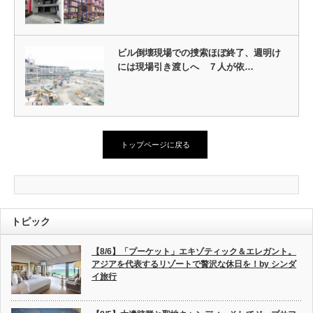
ビル倒壊現場での捜索ほぼ終了、週明け
には現場引き渡しへ ７人が依…
トップページに戻る
トピック
【8/6】「プーケット」エキゾティック＆エレガント。
アジアを代表するリゾートで贅沢な休日を！by シンダ
イ旅行