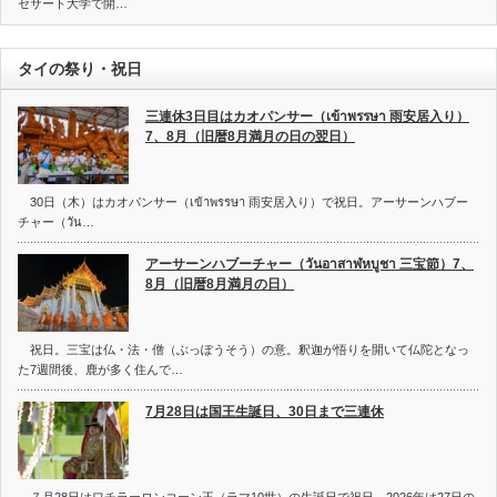
セサート大学で開…
タイの祭り・祝日
三連休3日目はカオパンサー（เข้าพรรษา 雨安居入り）
7、8月（旧暦8月満月の日の翌日）
30日（木）はカオパンサー（เข้าพรรษา 雨安居入り）で祝日。アーサーンハブー
チャー（วัน…
アーサーンハブーチャー（วันอาสาฬหบูชา 三宝節）7、
8月（旧暦8月満月の日）
祝日。三宝は仏・法・僧（ぶっぽうそう）の意。釈迦が悟りを開いて仏陀となっ
た7週間後、鹿が多く住んで…
7月28日は国王生誕日、30日まで三連休
７月28日はワチラーロンコーン王（ラマ10世）の生誕日で祝日。2026年は27日の