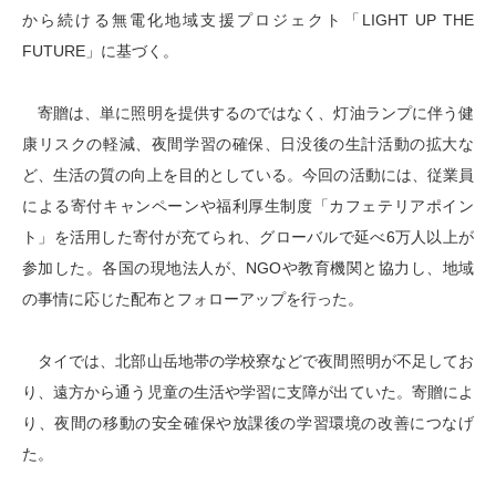
から続ける無電化地域支援プロジェクト「LIGHT UP THE
FUTURE」に基づく。
寄贈は、単に照明を提供するのではなく、灯油ランプに伴う健
康リスクの軽減、夜間学習の確保、日没後の生計活動の拡大な
ど、生活の質の向上を目的としている。今回の活動には、従業員
による寄付キャンペーンや福利厚生制度「カフェテリアポイン
ト」を活用した寄付が充てられ、グローバルで延べ6万人以上が
参加した。各国の現地法人が、NGOや教育機関と協力し、地域
の事情に応じた配布とフォローアップを行った。
タイでは、北部山岳地帯の学校寮などで夜間照明が不足してお
り、遠方から通う児童の生活や学習に支障が出ていた。寄贈によ
り、夜間の移動の安全確保や放課後の学習環境の改善につなげ
た。