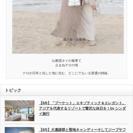
仏教国タイの最果て
止まぬテロの地
テロが日常と化した地に住む、どこにでもいる普通の姉妹。
トピック
【8/6】「プーケット」エキゾティック＆エレガント。
アジアを代表するリゾートで贅沢な休日を！by シンダ
イ旅行
【8/5】大遺跡群と聖地キャンディーそしてジープサフ