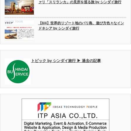
ァリ「スリランカ」の見所を巡る旅 by シンダイ旅行
【8/4】世界的リゾート地のバリ島、遊び方色々なイン
ドネシア by シンダイ旅行
トピック by シンダイ旅行 ▶ 過去の記事