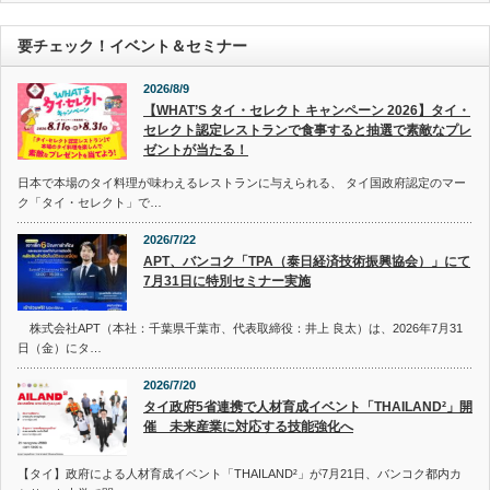
要チェック！イベント＆セミナー
2026/8/9
【WHAT’S タイ・セレクト キャンペーン 2026】タイ・
セレクト認定レストランで食事すると抽選で素敵なプレ
ゼントが当たる！
日本で本場のタイ料理が味わえるレストランに与えられる、 タイ国政府認定のマー
ク「タイ・セレクト」で…
2026/7/22
APT、バンコク「TPA（泰日経済技術振興協会）」にて
7月31日に特別セミナー実施
株式会社APT（本社：千葉県千葉市、代表取締役：井上 良太）は、2026年7月31
日（金）にタ…
2026/7/20
タイ政府5省連携で人材育成イベント「THAILAND²」開
催 未来産業に対応する技能強化へ
【タイ】政府による人材育成イベント「THAILAND²」が7月21日、バンコク都内カ