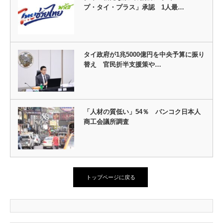
プ・タイ・プラス」承認 1人最…
タイ政府が1兆5000億円を中央予算に振り
替え 官民折半支援策や…
「人材の質低い」54％ バンコク日本人
商工会議所調査
トップページに戻る