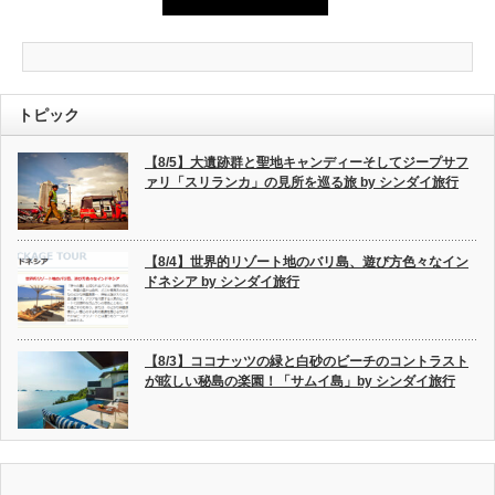
トピック
【8/5】大遺跡群と聖地キャンディーそしてジープサフ
ァリ「スリランカ」の見所を巡る旅 by シンダイ旅行
【8/4】世界的リゾート地のバリ島、遊び方色々なイン
ドネシア by シンダイ旅行
【8/3】ココナッツの緑と白砂のビーチのコントラスト
が眩しい秘島の楽園！「サムイ島」by シンダイ旅行