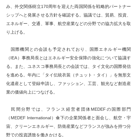
み、外交関係樹立170周年を迎えた両国関係を戦略的パートナー
シップへと発展させる方針を確認する。協議では、貿易、投資、
エネルギー、交通、軍事、航空産業などの分野での協力拡大を取
り上げる。
国際機関との会談も予定されており、国際エネルギー機関
（IEA）事務局長とはエネルギー安全保障の強化について協議す
る。また、ユネスコ事務局長との会談では、タイ文化の国際発信
を進める。年内に「タイ伝統衣装（チュット・タイ）」を無形文
化遺産として登録申請し、ファッション、工芸、観光など創造産
業の価値向上につなげる。
民間分野では、フランス経営者団体MEDEFの国際部門
（MEDEF International）傘下の企業関係者と面会し、航空・宇
宙、クリーンエネルギー、防衛産業などフランスが強みを持つ分
野での投資誘致を働きかける。