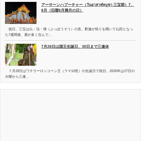
アーサーンハブーチャー（วันอาสาฬหบูชา 三宝節）7、
8月（旧暦8月満月の日）
祝日。三宝は仏・法・僧（ぶっぽうそう）の意。釈迦が悟りを開いて仏陀となっ
た7週間後、鹿が多く住んで…
7月28日は国王生誕日、30日まで三連休
７月28日はワチラーロンコーン王（ラマ10世）の生誕日で祝日。2026年は27日の
火曜から三連…