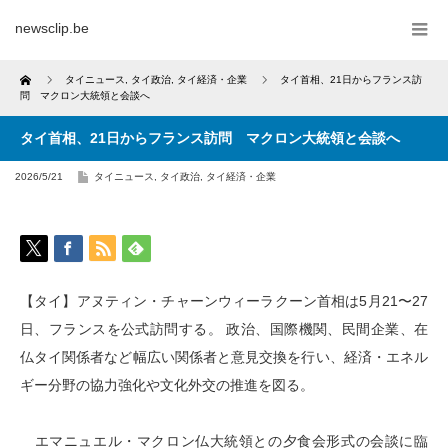
newsclip.be
Home
タイニュース
,
タイ政治
,
タイ経済・企業
タイ首相、21日からフランス訪
問 マクロン大統領と会談へ
タイ首相、21日からフランス訪問 マクロン大統領と会談へ
2026/5/21
タイニュース
,
タイ政治
,
タイ経済・企業
【タイ】アヌティン・チャーンウィーラクーン首相は5月21〜27
日、フランスを公式訪問する。 政治、国際機関、民間企業、在
仏タイ関係者など幅広い関係者と意見交換を行い、経済・エネル
ギー分野の協力強化や文化外交の推進を図る。
エマニュエル・マクロン仏大統領との夕食会形式の会談に臨