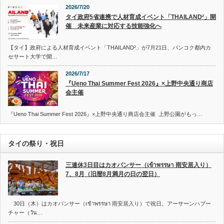
2026/7/20
タイ政府5省連携で人材育成イベント「THAILAND²」開
催 未来産業に対応する技能強化へ
【タイ】政府による人材育成イベント「THAILAND²」が7月21日、バンコク都内カ
セサート大学で開…
2026/7/17
『Ueno Thai Summer Fest 2026』×上野中央通り商店
会主催
『Ueno Thai Summer Fest 2026』×上野中央通り商店会主催 上野公園がもっ…
タイの祭り・祝日
三連休3日目はカオパンサー（เข้าพรรษา 雨安居入り）
7、8月（旧暦8月満月の日の翌日）
30日（木）はカオパンサー（เข้าพรรษา 雨安居入り）で祝日。アーサーンハブー
チャー（วัน…