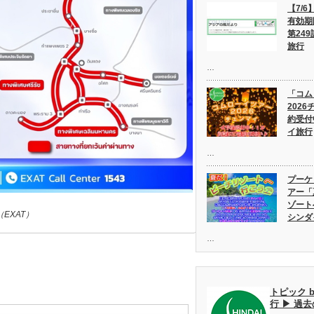
【7/
有効期
第249
旅行
…
「コム
202
約受付
イ旅行
…
プーケ
アー「
ゾート
EXAT）
シンダ
…
トピック 
行 ▶ 過