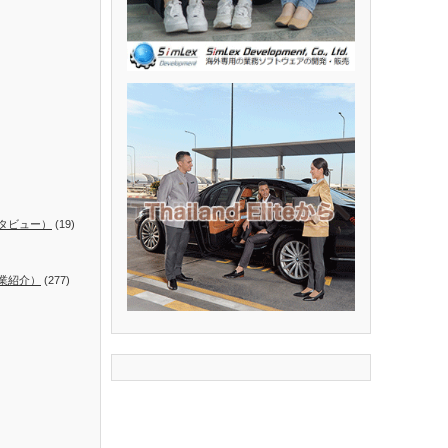
タビュー）
(19)
業紹介）
(277)