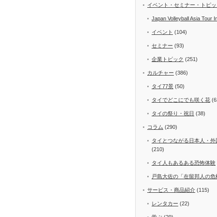
イベント・セミナー・トピッ
Japan Volleyball Asia Tour I
イベント
(104)
セミナー
(93)
企業トピック
(251)
カルチャー
(386)
タイ77景
(50)
タイでどこにでも咲く花
(6
タイの祭り・祝日
(38)
コラム
(290)
タイとつながる日本人・外
(210)
タイ人もあるある恐怖体験
戸島大佐の「在留邦人の危
サービス・商品紹介
(115)
レンタカー
(22)
学ぶ
(29)