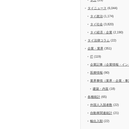
タイニュース
(6,044)
タイ政治
(1,174)
タイ社会
(3,820)
タイ経済・企業
(2,190)
タイ法律コラム
(22)
企業・業界
(351)
IT
(119)
企業記事（企業情報・イン
医療情報
(90)
業界事情（業界・企業・事
建築・内装
(18)
各種統計
(65)
外国人入国者数
(22)
自動車関連統計
(21)
輸出入額
(22)