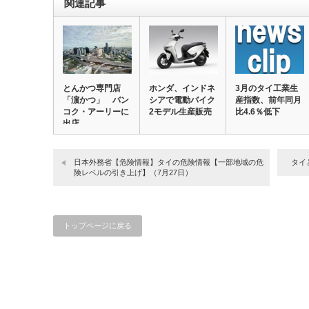
関連記事
とんかつ専門店
ホンダ、インドネ
3月のタイ工業生
「濵かつ」 バン
シアで電動バイク
産指数、前年同月
コク・アーリーに
2モデル生産販売
比4.6％低下
出店
日本外務省【危険情報】タイの危険情報【一部地域の危
タイ
険レベルの引き上げ】（7月27日）
トップページに戻る