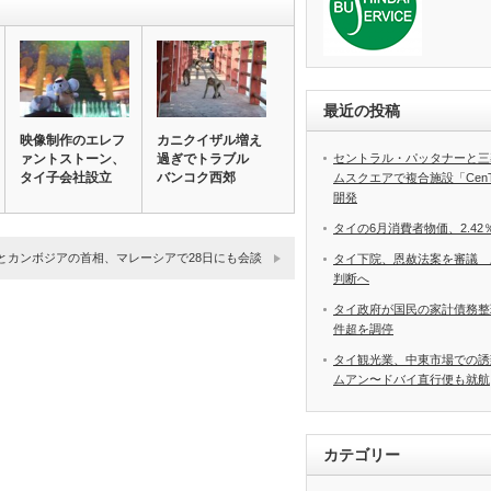
最近の投稿
映像制作のエレフ
カニクイザル増え
セントラル・パッタナーと三
ァントストーン、
過ぎでトラブル
タイ子会社設立
バンコク西郊
ムスクエアで複合施設「CenTRa
開発
タイの6月消費者物価、2.4
とカンボジアの首相、マレーシアで28日にも会談
タイ下院、恩赦法案を審議 
判断へ
タイ政府が国民の家計債務整理
件超を調停
タイ観光業、中東市場での誘
ムアン〜ドバイ直行便も就航
カテゴリー