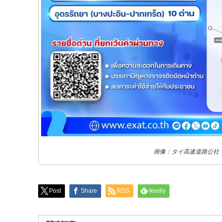
画像：タイ高速道路公社（
Post
Share
RSS
feedly