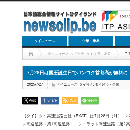
タイニュース
企業・業界
タイニュース
,
タイ社会
,
タイ経済・企業
7
7月28日は国王誕生日でバンコク首都高が無料に
2025/7/27
タイニュース
,
タイ社会
,
タイ経済・企業
Post
Share
RSS
feedly
【タイ】タイ高速道路公社（EXAT）は7月28日（月）
ン高速道路（第1高速道路）、シーラット高速道路（第2