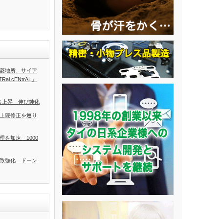
菱地所、サイア
l cENtrAL」
2％上昇 伸び鈍化
上院修正を巡り
を加速 1000
致強化 ドーン