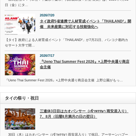
日（金）にタ…
2026/7/20
タイ政府5省連携で人材育成イベント「THAILAND²」開
催 未来産業に対応する技能強化へ
【タイ】政府による人材育成イベント「THAILAND²」が7月21日、バンコク都内カ
セサート大学で開…
2026/7/17
『Ueno Thai Summer Fest 2026』×上野中央通り商店
会主催
『Ueno Thai Summer Fest 2026』×上野中央通り商店会主催 上野公園がもっ…
タイの祭り・祝日
三連休3日目はカオパンサー（เข้าพรรษา 雨安居入り）
7、8月（旧暦8月満月の日の翌日）
30日（木）はカオパンサー（เข้าพรรษา 雨安居入り）で祝日。アーサーンハブー