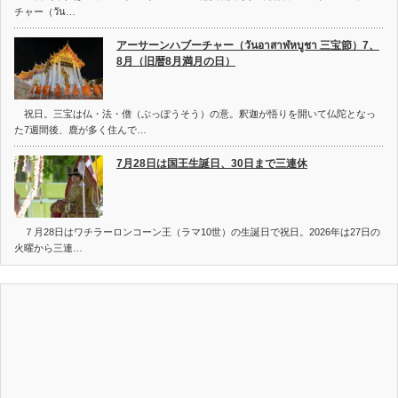
チャー（วัน…
アーサーンハブーチャー（วันอาสาฬหบูชา 三宝節）7、
8月（旧暦8月満月の日）
祝日。三宝は仏・法・僧（ぶっぽうそう）の意。釈迦が悟りを開いて仏陀となっ
た7週間後、鹿が多く住んで…
7月28日は国王生誕日、30日まで三連休
７月28日はワチラーロンコーン王（ラマ10世）の生誕日で祝日。2026年は27日の
火曜から三連…