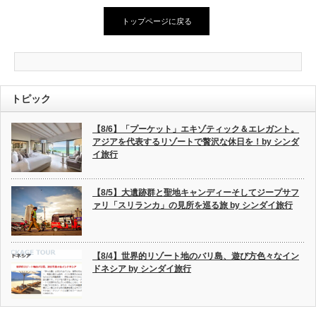
トップページに戻る
トピック
【8/6】「プーケット」エキゾティック＆エレガント。
アジアを代表するリゾートで贅沢な休日を！by シンダ
イ旅行
【8/5】大遺跡群と聖地キャンディーそしてジープサフ
ァリ「スリランカ」の見所を巡る旅 by シンダイ旅行
【8/4】世界的リゾート地のバリ島、遊び方色々なイン
ドネシア by シンダイ旅行