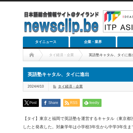
タイニュース
企業・業界
タイ経済・企業
英語塾キャタル、タイに進
英語塾キャタル、タイに進出
2024/4/10
タイ経済・企業
Post
Share
RSS
feedly
【タイ】東京と福岡で英語塾を運営するキャタル（東京都渋
したと発表した。対象学年は小学校3年生から中学3年生まで