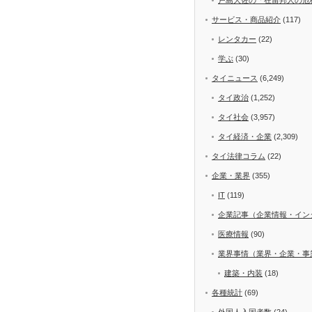
サービス・商品紹介
(117)
レンタカー
(22)
学ぶ
(30)
タイニュース
(6,249)
タイ政治
(1,252)
タイ社会
(3,957)
タイ経済・企業
(2,309)
タイ法律コラム
(22)
企業・業界
(355)
IT
(119)
企業記事（企業情報・イン
医療情報
(90)
業界事情（業界・企業・事
建築・内装
(18)
各種統計
(69)
外国人入国者数
(24)