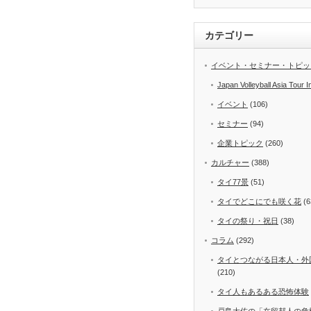
カテゴリー
イベント・セミナー・トピッ
Japan Volleyball Asia Tour I
イベント
(106)
セミナー
(94)
企業トピック
(260)
カルチャー
(388)
タイ77景
(51)
タイでどこにでも咲く花
(6
タイの祭り・祝日
(38)
コラム
(292)
タイとつながる日本人・外
(210)
タイ人もあるある恐怖体験
戸島大佐の「在留邦人の危