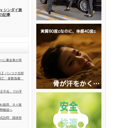
by シンダイ旅
去の記事
ーに暴走車が突
5人】バンコク北郊
人死亡・多数負傷
ち主不在」での手
れ疑惑 タイ政
態確認へ
式訪問 国境管