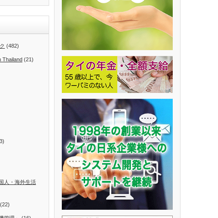
ク
(482)
n Thailand
(21)
3)
国人・海外生活
(22)
機管理」
(16)