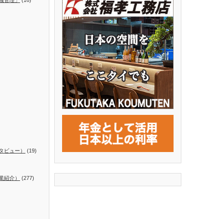
タビュー）
(19)
業紹介）
(277)