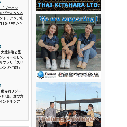
7
6】「プーケッ
キゾティック＆
ント。アジアを
日を！by シン
5
5】大遺跡群と聖
ンディーそして
サファリ「スリ
 シンダイ旅行
4
4】世界的リゾー
バリ島、遊び方
インドネシア