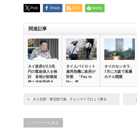
Post
Share
RSS
feedly
関連記事
タイ政府が2.5兆
タイ人パイロット
タイのセンタラ、
円の緊急借入を検
雇用危機に政府が
7月に大阪で高層
討 首相が財務規
対策 「Pay to
ホテル開業
律と法的手続き…
Fly」規…
タイ北部・東北部で嵐、チェンマイでひょう降る
トップページに戻る