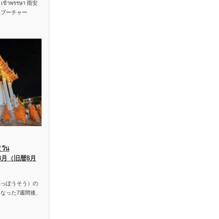
าพรรษา 雨安
ハブーチャー
ัน
、8月（旧暦8月
っぽうそう）の
なった7週間後、