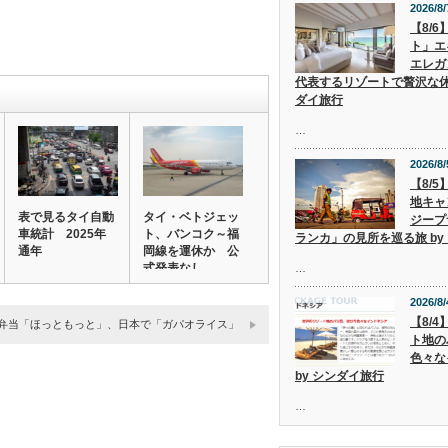
2026/8/
【8/
ト」エ
エレガ
代表するリゾートで贅沢な休
ダイ旅行
…
2026/8/
【8/
地キャ
表で見るタイ自動
タイ・ベトジェッ
ジープ
車統計 2025年
ト、バンコク～福
ランカ」の見所を巡る旅 by
通年
岡線を運休か 公
式発表なし
…
2026/8/
【8/
弁当「ほっともっと」、日本で「ガパオライス」
ト地の
色々な
by シンダイ旅行
…