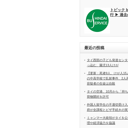
トピック 
行 ▶ 過
最近の投稿
タイ西部の子ども発達センタ
っ込む、園児13人けが
【更新：死者9人、けが人1
の中高学校で乱射事件、2
容疑者の生徒は自殺
タイの空港、10月から「持
荷物開封を許可
外国人留学生の不適切受け入
府が全課程とビザ手続きの実
ミャンマー大統領がタイを公
理や経済協力を協議