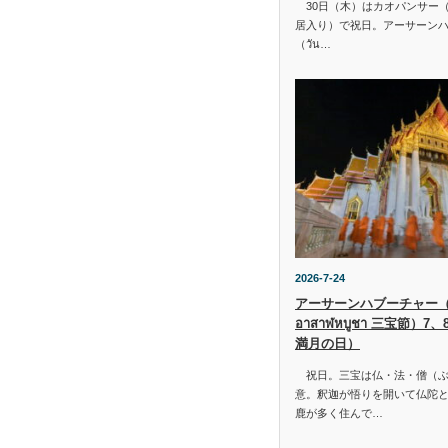
30日（木）はカオパンサー（เข้
居入り）で祝日。アーサーン
（วัน…
2026-7-24
アーサーンハブーチャー（ว
อาสาฬหบูชา 三宝節）7
満月の日）
祝日。三宝は仏・法・僧（ぶ
意。釈迦が悟りを開いて仏陀と
鹿が多く住んで…