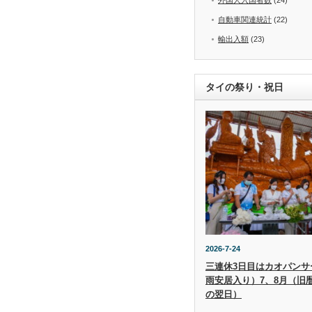
自動車関連統計
(22)
輸出入額
(23)
タイの祭り・祝日
2026-7-24
三連休3日目はカオパンサー（
雨安居入り）7、8月（旧
の翌日）