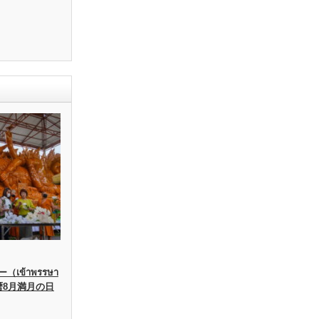
เข้าพรรษา
暦8月満月の日